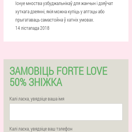
Існуе мноства узбуджальнікаў для жанчын і дзяўчат
хуткага дзеянні, якія можна купіць у аптэцы або
прыгатаваць самастойна ў хатніх умовах.
14 лістапада 2018
ЗАМОВІЦЬ FORTE LOVE
50% ЗНІЖКА
Калі ласка, увядзіце ваша імя
Калі ласка, увядзіце ваш тэлефон