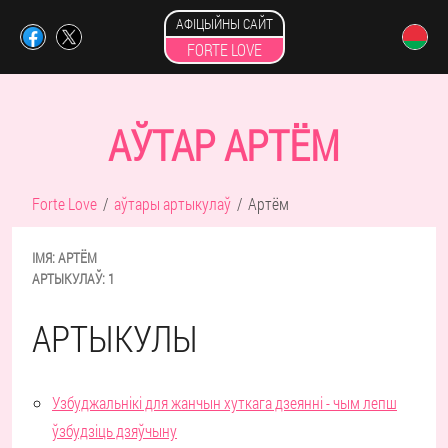
АФІЦЫЙНЫ САЙТ
FORTE LOVE
АЎТАР АРТЁМ
Forte Love
аўтары артыкулаў
Артём
ІМЯ:
АРТЁМ
АРТЫКУЛАЎ:
1
АРТЫКУЛЫ
Узбуджальнікі для жанчын хуткага дзеянні - чым лепш
ўзбудзіць дзяўчыну