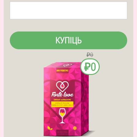
КУПІЦЬ
₽0
₽0