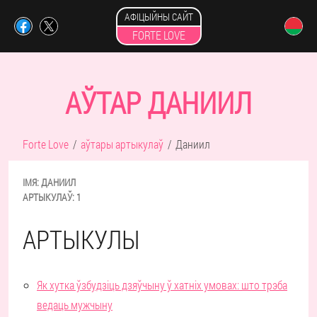
АФІЦЫЙНЫ САЙТ
FORTE LOVE
АЎТАР ДАНИИЛ
Forte Love
аўтары артыкулаў
Даниил
ІМЯ:
ДАНИИЛ
АРТЫКУЛАЎ:
1
АРТЫКУЛЫ
Як хутка ўзбудзіць дзяўчыну ў хатніх умовах: што трэба
ведаць мужчыну