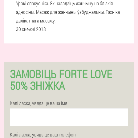
Урокі спакусніка. Як наладзіць жанчыну на блізкія
адносіны. Масаж для жанчыны ўзбуджальны. Тэхніка
далікатнага масажу.
30 снежні 2018
ЗАМОВІЦЬ FORTE LOVE
50% ЗНІЖКА
Калі ласка, увядзіце ваша імя
Калі ласка, увядзіце ваш тэлефон