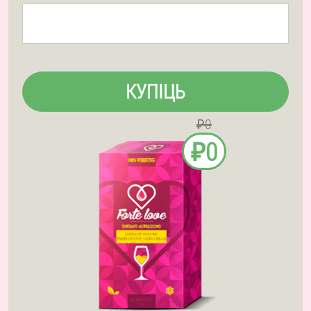
КУПІЦЬ
₽0
₽0