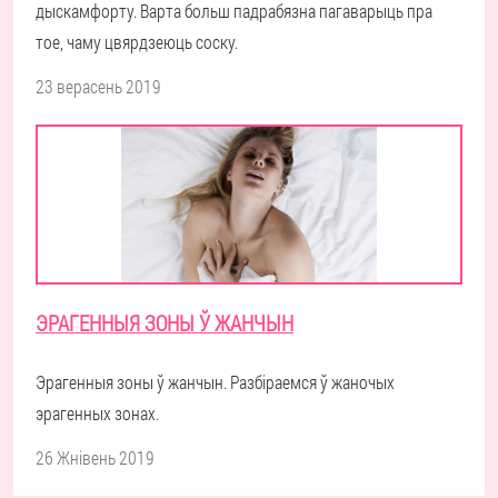
дыскамфорту. Варта больш падрабязна пагаварыць пра
тое, чаму цвярдзеюць соску.
23 верасень 2019
ЭРАГЕННЫЯ ЗОНЫ Ў ЖАНЧЫН
Эрагенныя зоны ў жанчын. Разбіраемся ў жаночых
эрагенных зонах.
26 Жнівень 2019