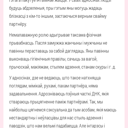
будуць абдзеленыя, пры гэтым яны могуць жадаць
блізкасці з кім-то іншым, застаючыся верным свайму
партнёру.
Немалаважную ролю адыгрывае таксама фізічная
прывабнасць. Пасля замужжа жанчыны і мужчыны не
павінны пераставаць за сабой даглядаць. Яны павінны
выконваць гігіенічныя правілы, сачыць за вагой,
прычоскай, макіяжам, стылем адзення, станам скуры і г. д.
У адносінах, дзе не ведаюць, што такое натхняцца
поглядам, мімікай, рухамі, пахам партнёра, няма
задавальнення. Адрозніваюць пэўныя часткі ДНК, якія
ствараюць прыцягненне паміж партнёрамі. Так, мы
найбольш цягнемся сэксуальна да тым асобам, якія маюць
нестандартны і неўласцівы для нас стыль адзення і
паводзін, што нам вельмі падабаецца. Але інтарэсы і