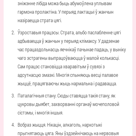
зніжэнне лібіда можа быць абумоўлена уплывам
гармона пролактіна. У перыяд лактацыі ў жанчын
назіраецца страта цягі.
Ўзроставыя працэсы.
Страта, альбо паслабленне цягі
адбываецца ў жанчын у перыяд клімаксу. У дадзенае
час працаздольнасць яечнікаў пачынае падаць, у выніку
чаго эстрагены выпрацоўваюцца ў малой колькасці.
Сам працэс становіцца хваравітым ў сувязі з
адсутнасцю змазкі. Многія спыняюць весці палавое
жыццё, працягваючы жыць нармальна і радавацца.
Паталагічныя стану.
Сюды ставяцца такія стану, як
цукровы дыябет, захворванні органаў мочеполовой
сістэмы, і многія іншыя.
Вобраз жыцця.
Нікацін, алкаголь, наркотыкі
прыгнятаюць цяга. Яны ўздзейнічаюць на нервовыя