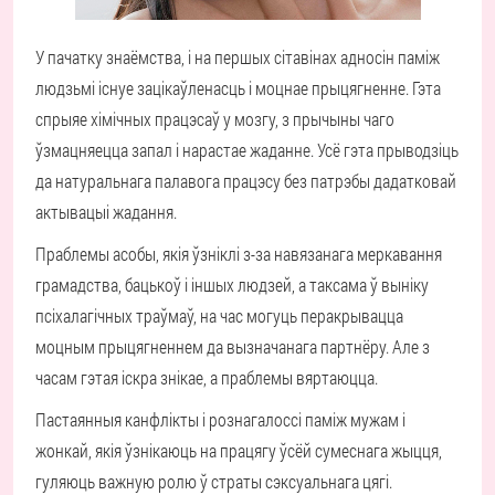
У пачатку знаёмства, і на першых сітавінах адносін паміж
людзьмі існуе зацікаўленасць і моцнае прыцягненне. Гэта
спрыяе хімічных працэсаў у мозгу, з прычыны чаго
ўзмацняецца запал і нарастае жаданне. Усё гэта прыводзіць
да натуральнага палавога працэсу без патрэбы дадатковай
актывацыі жадання.
Праблемы асобы, якія ўзніклі з-за навязанага меркавання
грамадства, бацькоў і іншых людзей, а таксама ў выніку
псіхалагічных траўмаў, на час могуць перакрывацца
моцным прыцягненнем да вызначанага партнёру. Але з
часам гэтая іскра знікае, а праблемы вяртаюцца.
Пастаянныя канфлікты і рознагалоссі паміж мужам і
жонкай, якія ўзнікаюць на працягу ўсёй сумеснага жыцця,
гуляюць важную ролю ў страты сэксуальнага цягі.