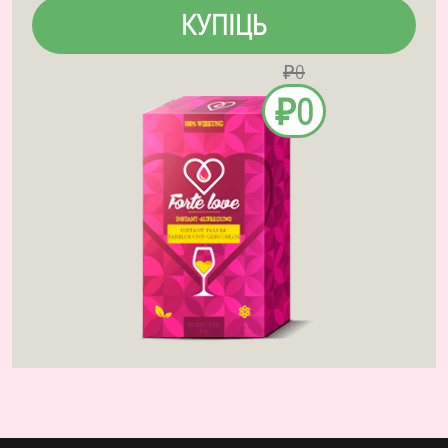
КУПІЦЬ
₽0
₽0