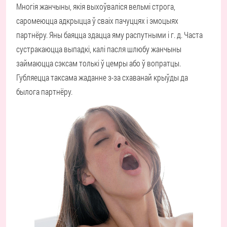
Многія жанчыны, якія выхоўваліся вельмі строга,
саромеюцца адкрыцца ў сваіх пачуццях і эмоцыях
партнёру. Яны баяцца здацца яму распутными і г. д. Часта
сустракаюцца выпадкі, калі пасля шлюбу жанчыны
займаюцца сэксам толькі ў цемры або ў вопратцы.
Губляецца таксама жаданне з-за схаванай крыўды да
былога партнёру.