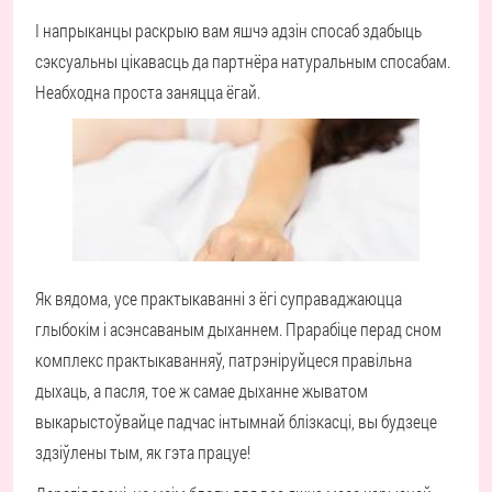
І напрыканцы раскрыю вам яшчэ адзін спосаб здабыць
сэксуальны цікавасць да партнёра натуральным спосабам.
Неабходна проста заняцца ёгай.
Як вядома, усе практыкаванні з ёгі суправаджаюцца
глыбокім і асэнсаваным дыханнем. Прарабіце перад сном
комплекс практыкаванняў, патрэніруйцеся правільна
дыхаць, а пасля, тое ж самае дыханне жыватом
выкарыстоўвайце падчас інтымнай блізкасці, вы будзеце
здзіўлены тым, як гэта працуе!