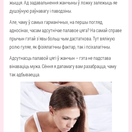
жыцця. Ад задавальнення жанчыны ў ложку залежыць яе
душэўную раўнавагу і паводзіны.
Але, чаму ў самых гарманічных, на першы погляд,
адносінах, часам адсутнічае палавое цяга? На самай справе
прычын гэтай з'явы больш чым дастаткова. Тут вялікую
ролю гуляе, як фізіялагічны фактар, так і псіхалагічны.
Адсутнасць палавой цягі ў жанчын – гэта не падстава
вінаваціць мужа. Сёння я дапамагу вам разабрацца, чаму
так адбываецца.