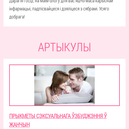
Дарагія госці, на маім блогу для вас яшчэ маса карыснай
інфармацыі, падпісвайцеся і дзяліцеся з сябрамі. Усяго
добрага!
АРТЫКУЛЫ
ПРЫКМЕТЫ СЭКСУАЛЬНАГА ЎЗБУДЖЭННЯ Ў
ЖАНЧЫН