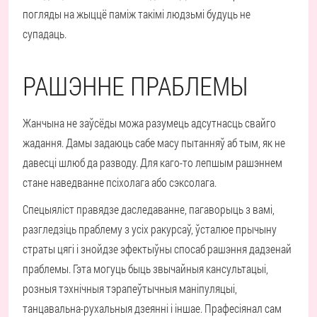
погляды на жыццё паміж такімі людзьмі будуць не
супадаць.
РАШЭННЕ ПРАБЛЕМЫ
Жанчына не заўсёды можа разумець адсутнасць свайго
жадання. Дамы задаюць сабе масу пытанняў аб тым, як не
давесці шлюб да разводу. Для каго-то лепшым рашэннем
стане наведванне псіхолага або сэксолага.
Спецыяліст правядзе даследаванне, пагаворыць з вамі,
разгледзіць праблему з усіх ракурсаў, ўсталюе прычыну
страты цягі і знойдзе эфектыўны спосаб рашэння дадзенай
праблемы. Гэта могуць быць звычайныя кансультацыі,
розныя тэхнічныя тэрапеўтычныя маніпуляцыі,
танцавальна-рухальныя дзеянні і іншае. Прафесіянал сам