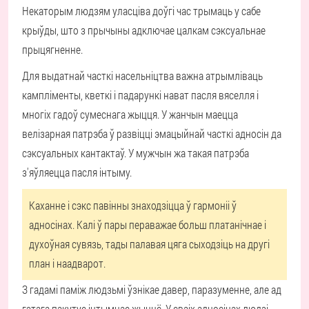
Некаторым людзям уласціва доўгі час трымаць у сабе
крыўды, што з прычыны адключае цалкам сэксуальнае
прыцягненне.
Для выдатнай часткі насельніцтва важна атрымліваць
кампліменты, кветкі і падарункі нават пасля вяселля і
многіх гадоў сумеснага жыцця. У жанчын маецца
велізарная патрэба ў развіцці эмацыйнай часткі адносін да
сэксуальных кантактаў. У мужчын жа такая патрэба
з'яўляецца пасля інтыму.
Каханне і сэкс павінны знаходзіцца ў гармоніі ў
адносінах. Калі ў пары пераважае больш платанічнае і
духоўная сувязь, тады палавая цяга сыходзіць на другі
план і наадварот.
З гадамі паміж людзьмі ўзнікае давер, паразуменне, але ад
гэтага пакутуе інтымнае жыццё. У сваіх адносінах людзі