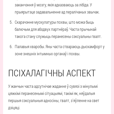
заканчэння ў мозгу, якія адказваюць за лібіда. У
прыярытэце задавальненне ад пералічаных звычак.
Скарачэнне мускулатуры похвы
, што можа быць
балючым для абодвух партнёраў. Часта прычынай
такога стану служыць перанесены сэксуальны гвалт.
Палавыя хваробы.
Яны часта ствараюць дыскамфорт у
зоне знешніх інтымных органаў і похвы.
ПСІХАЛАГІЧНЫ АСПЕКТ
У жанчын часта адсутнічае жаданне ў сувязі з мінулымі
цяжкімі перанесенымі сітуацыямі, такімі як, няўдалыя
першыя сэксуальныя адносіны, гвалт, з'яўленне на свет
дзіцяці.