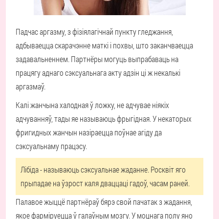
Падчас аргазму, з фізіялагічнай пункту гледжання,
адбываецца скарачэнне маткі і похвы, што заканчваецца
задавальненнем. Партнёры могуць выпрабаваць на
працягу аднаго сэксуальнага акту адзін ці ж некалькі
аргазмаў.
Калі жанчына халодная ў ложку, не адчувае ніякіх
адчуванняў, тады яе называюць фрыгідная. У некаторых
фригидных жанчын назіраецца поўнае агіду да
сэксуальнаму працэсу.
Лібіда - называюць сэксуальнае жаданне. Росквіт яго
прыпадае на ўзрост каля дваццаці гадоў, часам раней.
Палавое жыццё партнёраў бярэ свой пачатак з жадання,
якое фарміруецца ў галаўным мозгу. У моцнага полу яно