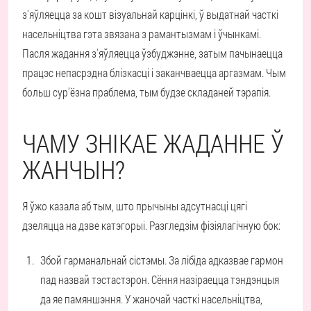
з'яўляецца за кошт візуальнай карцінкі, ў выдатнай часткі
насельніцтва гэта звязана з рамантызмам і ўчынкамі.
Пасля жадання з'яўляецца ўзбуджэнне, затым пачынаецца
працэс непасрэдна блізкасці і заканчваецца аргазмам. Чым
больш сур'ёзна праблема, тым будзе складаней тэрапія.
ЧАМУ ЗНІКАЕ ЖАДАННЕ Ў
ЖАНЧЫН?
Я ўжо казала аб тым, што прычыны адсутнасці цягі
дзеляцца на дзве катэгорыі. Разгледзім фізіялагічную бок:
Збой гарманальнай сістэмы.
За лібіда адказвае гармон
пад назвай тэстастэрон. Сёння назіраецца тэндэнцыя
да яе памяншэння. У жаночай часткі насельніцтва,