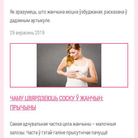
Як зразумець, што жанчына моцна ўзбуджаная, расказана ў
дадзеным артыкуле.
29 верасень 2019
ЧАМУ ЦВЯРДЗЕЮЦЬ СОСКУ Ў ЖАНЧЫН:
ПРЫЧЫНЫ
Самая адчувальная частка цела жанчыны – малочныя
залозы. Часта ў гэтай галіне прысутнічае пачуццё