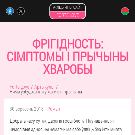
АФІЦЫЙНЫ САЙТ
FORTE LOVE
ФРІГІДНОСТЬ:
СІМПТОМЫ І ПРЫЧЫНЫ
ХВАРОБЫ
Forte Love
Артыкулы
Няма ўзбуджэння ў жанчын прычыны
30 верасень 2018
Роман
Добрага часу сутак, дарагія госці блога! Паўнацэнныя і
шчаслівыя адносіны немагчыма сабе ўявіць без інтымнага