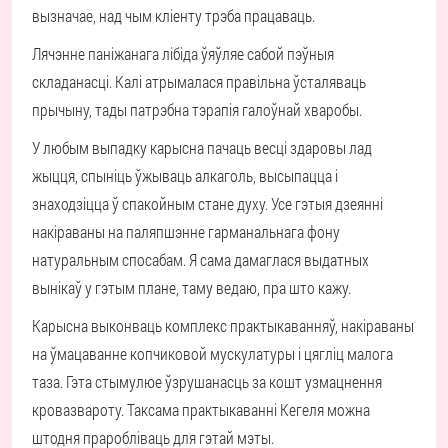
вызначае, над чым кліенту трэба працаваць.
Лячэнне паніжанага лібіда ўяўляе сабой пэўныя
складанасці. Калі атрымалася правільна ўсталяваць
прычыну, тады патрэбна тэрапія галоўнай хваробы.
У любым выпадку карысна пачаць весці здаровы лад
жыцця, спыніць ўжываць алкаголь, высыпацца і
знаходзіцца ў спакойным стане духу. Усе гэтыя дзеянні
накіраваны на паляпшэнне гарманальнага фону
натуральным спосабам. Я сама дамаглася выдатных
вынікаў у гэтым плане, таму ведаю, пра што кажу.
Карысна выконваць комплекс практыкаванняў, накіраваны
на ўмацаванне копчиковой мускулатуры і цягліц малога
таза. Гэта стымулюе ўзрушанасць за кошт узмацнення
кровазвароту. Таксама практыкаванні Кегеля можна
штодня праробліваць для гэтай мэты.