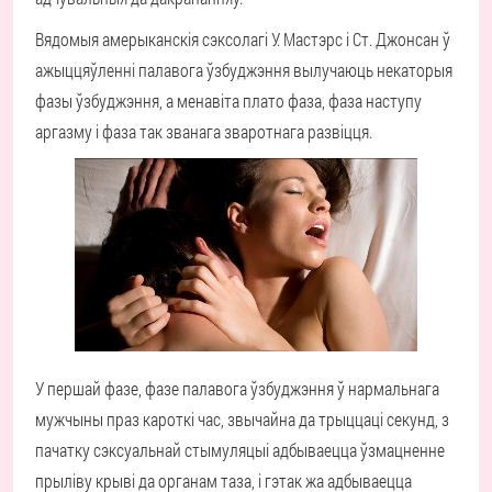
Вядомыя амерыканскія сэксолагі У. Мастэрс і Ст. Джонсан ў
ажыццяўленні палавога ўзбуджэння вылучаюць некаторыя
фазы ўзбуджэння, а менавіта плато фаза, фаза наступу
аргазму і фаза так званага зваротнага развіцця.
У першай фазе, фазе палавога ўзбуджэння ў нармальнага
мужчыны праз кароткі час, звычайна да трыццаці секунд, з
пачатку сэксуальнай стымуляцыі адбываецца ўзмацненне
прыліву крыві да органам таза, і гэтак жа адбываецца