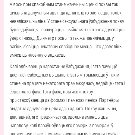
А вось пры спакойным стане жанчыны сценкі похвы так
шчыльна далучаныя адзін да аднаго, што застаецца толькі
невялікая шчыліна. У стане сэксуальнага ўзбуджэння похву
будзе даўжэць, і пашырацца, шыйка маткі стане адцягвацца
ўверх і назад. Дыяметр похвы гэтак жа павялічыцца, у
вагіны з'явіцца некаторы свабоднае месца, што дазволіць
змясціць насенную вадкасць.
Калі адбываецца нарастанне ўзбуджэння, і гэта пачуццё
дасягае неабходных вышынь, а затым трымаецца ў такім
стане на працягу некаторага прамежку часу, ведайце - гэта і
ёсць плато-фаза. Гэта фаза, пры якой похву
прыстасоўваецца да формах і памерах пеніса. Партнёры
выдатна адчуваюць цела адзін аднаго. Похву жанчыны,
дакладней, яго трэцяя частка, здольна зменшыцца
напалову, калі параўноўваць яго памеры з памерамі ў
папярэдняй фазе, і прымае знешні выгляд вузкай трубкі.