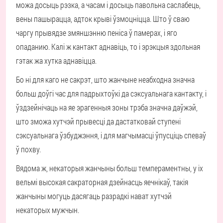
можа досыць рэзка, а часам і досыць павольна саслабець,
вены пашырацца, адток крыві ўзмоцніцца. Што ў сваю
чаргу прывядзе змяншэнню пеніса ў памерах, і яго
опаданию. Калі ж кантакт аднавіць, то і эрэкцыя здольная
гэтак жа хутка аднавіцца.
Бо ні для каго не сакрэт, што жанчыне неабходна значна
больш доўгі час для падрыхтоўкі да сэксуальнага кантакту, і
ўздзейнічаць на яе эрагенныя зоны трэба значна даўжэй,
што зможа хутчэй прывесці да дастатковай ступені
сэксуальнага ўзбуджэння, і для магчымасці ўпусціць спеваў
ў похву.
Вядома ж, некаторыя жанчыны больш темпераментны, у іх
вельмі высокая сакраторная дзейнасць яечнікаў, такія
жанчыны могуць дасягаць разрадкі нават хутчэй
некаторых мужчын.