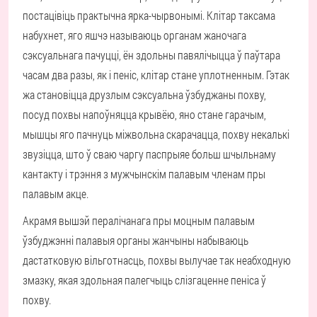
постацівіць практычна ярка-чырвонымі. Клітар таксама
набухнет, яго яшчэ называюць органам жаночага
сэксуальнага пачуцці, ён здольны павялічыцца ў паўтара
часам два разы, як і пеніс, клітар стане уплотненным. Гэтак
жа становіцца друзлым сэксуальна ўзбуджаны похву,
посуд похвы напоўняцца крывёю, яно стане гарачым,
мышцы яго пачнуць міжвольна скарачацца, похву некалькі
звузіцца, што ў сваю чаргу паспрыяе больш шчыльнаму
кантакту і трэння з мужчынскім палавым членам пры
палавым акце.
Акрамя вышэй пералічанага пры моцным палавым
ўзбуджэнні палавыя органы жанчыны набываюць
дастатковую вільготнасць, похвы вылучае так неабходную
змазку, якая здольная палегчыць слізгаценне пеніса ў
похву.