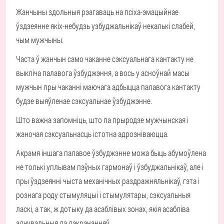
Жанчыны здольныя рэагаваць на псіха-эмацыйнае
ўздзеянне якіх-небудзь узбуджальнікаў некалькі слабей,
чым мужчыны.
Часта ў жанчын само чаканне сэксуальнага кантакту не
выкліча палавога ўзбуджэння, а вось у асноўнай масы
мужчын пры чаканні маючага адбыцца палавога кантакту
будзе выяўленае сэксуальнае ўзбуджэнне.
Што важна запомніць, што па прыродзе мужчынская і
жаночая сэксуальнасць істотна адрозніваюцца.
Акрамя іншага палавое ўзбуджэнне можа быць абумоўлена
не толькі уплывам пэўных гармонаў і ўзбуджальнікаў, але і
пры ўздзеянні чыста механічных раздражняльнікаў, гэта і
рознага роду стымуляцыі і стымулятары, сэксуальныя
ласкі, а так, ж дотыку да асаблівых зонах, якія асабліва
адчувальныя да дакрананняў.