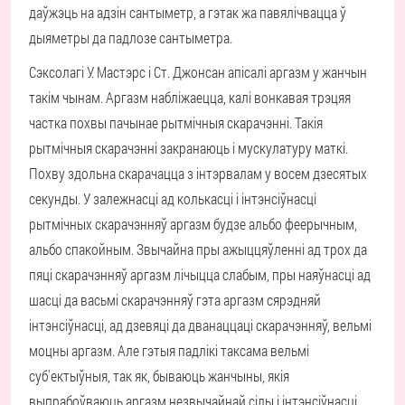
даўжэць на адзін сантыметр, а гэтак жа павялічвацца ў
дыяметры да падлозе сантыметра.
Сэксолагі У. Мастэрс і Ст. Джонсан апісалі аргазм у жанчын
такім чынам. Аргазм набліжаецца, калі вонкавая трэцяя
частка похвы пачынае рытмічныя скарачэнні. Такія
рытмічныя скарачэнні закранаюць і мускулатуру маткі.
Похву здольна скарачацца з інтэрвалам у восем дзесятых
секунды. У залежнасці ад колькасці і інтэнсіўнасці
рытмічных скарачэнняў аргазм будзе альбо феерычным,
альбо спакойным. Звычайна пры ажыццяўленні ад трох да
пяці скарачэнняў аргазм лічыцца слабым, пры наяўнасці ад
шасці да васьмі скарачэнняў гэта аргазм сярэдняй
інтэнсіўнасці, ад дзевяці да дванаццаці скарачэнняў, вельмі
моцны аргазм. Але гэтыя падлікі таксама вельмі
суб'ектыўныя, так як, бываюць жанчыны, якія
выпрабоўваюць аргазм незвычайнай сілы і інтэнсіўнасці