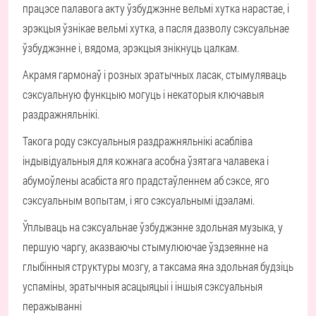
працэсе палавога акту ўзбуджэнне вельмі хутка нарастае, і
эрэкцыя ўзнікае вельмі хутка, а пасля дазволу сэксуальнае
ўзбуджэнне і, вядома, эрэкцыя знікнуць цалкам.
Акрамя гармонаў і розных эратычных ласак, стымуляваць
сэксуальную функцыю могуць і некаторыя ключавыя
раздражняльнікі.
Такога роду сэксуальныя раздражняльнікі асабліва
індывідуальныя для кожнага асобна ўзятага чалавека і
абумоўлены асабіста яго прадстаўленнем аб сэксе, яго
сэксуальным вопытам, і яго сэксуальнымі ідэаламі.
Ўплываць на сэксуальнае ўзбуджэнне здольная музыка, у
першую чаргу, аказваючы стымулюючае ўздзеянне на
глыбінныя структуры мозгу, а таксама яна здольная будзіць
успаміны, эратычныя асацыяцыі і іншыя сэксуальныя
перажыванні