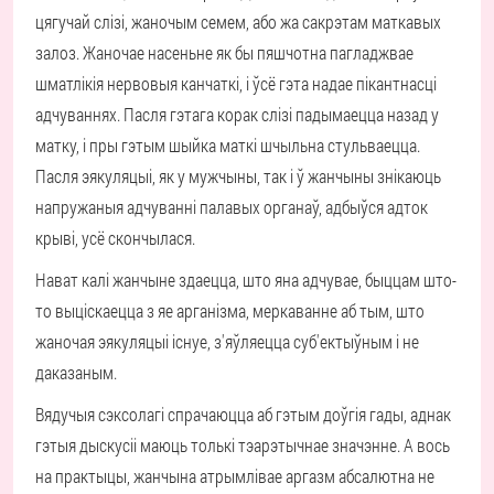
цягучай слізі, жаночым семем, або жа сакрэтам маткавых
залоз. Жаночае насеньне як бы пяшчотна пагладжвае
шматлікія нервовыя канчаткі, і ўсё гэта надае пікантнасці
адчуваннях. Пасля гэтага корак слізі падымаецца назад у
матку, і пры гэтым шыйка маткі шчыльна стульваецца.
Пасля эякуляцыі, як у мужчыны, так і ў жанчыны знікаюць
напружаныя адчуванні палавых органаў, адбыўся адток
крыві, усё скончылася.
Нават калі жанчыне здаецца, што яна адчувае, быццам што-
то выціскаецца з яе арганізма, меркаванне аб тым, што
жаночая эякуляцыі існуе, з'яўляецца суб'ектыўным і не
даказаным.
Вядучыя сэксолагі спрачаюцца аб гэтым доўгія гады, аднак
гэтыя дыскусіі маюць толькі тэарэтычнае значэнне. А вось
на практыцы, жанчына атрымлівае аргазм абсалютна не