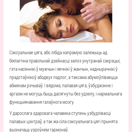
Сэксуальнае цяга, або лібіда напрамую залежыць ад
біялагічна правільнай дзейнасці залоз унутранай сакрэцыі,
гэта насеннікі ў мужчын і яечнікі ў жанчын, наднырачнікі ў
прадстаўнікоў абодвух падлог, а таксама абумоўліваецца
абменам рэчываў. І вядома, палавая цяга, ўзбуджэнне і
аргазм не могуць быць дасягнуты без удзелу, і нармальнага
функцыянавання галаўнога мозгу.
У дарослага здаровага чалавека ступень узбудлівасці
палавых цэнтраў, а так жа сіла сэксуальнага цягі прынята
вызначаць узроўнем гармонаў.