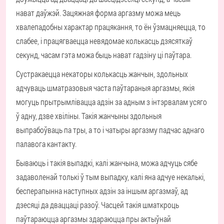
нават даўжэй. Зацяжная форма аргазму можа мець
хвалепадобны характар працякання, то ён ўзмацняецца, то
слабее, і працягваецца невядомае колькасць дзясяткаў
секунд, часам гэта можа быць нават гадзіну ці паўтара.
Сустракаецца некаторы колькасць жанчын, здольных
адчуваць шматразовыя часта паўтараныя аргазмы, якія
могуць прытрымлівацца адзін за адным з інтэрвалам усяго
ў адну, дзве хвіліны. Такія жанчыны здольныя
выпрабоўваць па тры, а то і чатыры аргазму падчас аднаго
палавога кантакту.
Бываюць і такія выпадкі, калі жанчына, можа адчуць сябе
задаволенай толькі ў тым выпадку, калі яна адчуе некалькі,
бесперапынна наступных адзін за іншым аргазмаў, ад
дзесяці да дваццаці разоў. Часцей такія шматкроць
паўтараюцца аргазмы здараюцца пры актыўнай