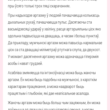
пры ўсяго толькі трох пяці скарачэннях.
Пры надыходзе аргазму ў людзей пачашчаецца колькасць
дыхальных рухаў, пачашчаецца пульс. Дасягаючы ста
васьмідзесяці удараў у хвіліну, расце артэрыяльны ціск яно
здольна падвысіцца на дваццаць, а часам і больш пунктаў.
Да прыкладу, мужчынскі аргазм можа павысіць нармальнае
ціск са ста дваццаці міліметраў ртутнага слупа, да двухсот.
У момант дасягнення аргазму можа адзначацца гіперэмія
асобы і нават грудзей.
Асабліва змяняецца па інтэнсіўнасці можа быць жаночы
аргазм. Ён можа быць падобны на мужчынскі, з кароткім
характарам працякання, а можа наадварот быць
працяглым і глыбокім, які дае неапісальнае асалода.
Жаночы аргазм можа быць больш чым зацяжным, ён можа
доўжыцца ад дваццаці да шасцідзесяці секунд, а часам