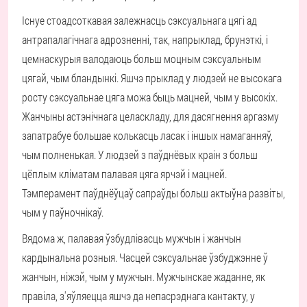
Існуе стоадсоткавая залежнасць сэксуальнага цягі ад
антрапалагічнага адрозненні, так, напрыклад, брунэткі, і
цемнаскурыя валодаюць больш моцным сэксуальным
цягай, чым бландынкі. Яшчэ прыклад у людзей не высокага
росту сэксуальнае цяга можа быць мацней, чым у высокіх.
Жанчыны астэнічнага целаскладу, для дасягнення аргазму
запатрабуе большае колькасць ласак і іншых намаганняў,
чым полненькая. У людзей з паўднёвых краін з больш
цёплым кліматам палавая цяга ярчэй і мацней.
Тэмперамент паўднёўцаў сапраўды больш актыўна развіты,
чым у паўночнікаў.
Вядома ж, палавая ўзбудлівасць мужчын і жанчын
кардынальна розныя. Часцей сэксуальнае ўзбуджэнне ў
жанчын, ніжэй, чым у мужчын. Мужчынскае жаданне, як
правіла, з'яўляецца яшчэ да непасрэднага кантакту, у