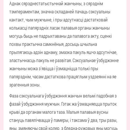
Аднак сярэднестатыстычнай жанчыны, з сярэднім
тэмпераментам, значна складаней пачаць сэксуальны
кантакт, чым мужчыне, і пры адсутнасці дастатковай
колькасці папярэдніх ласак палавыя органы жанчыны
могуць быць не падрыхтаваны да палавога акту, сценкі
похвы практычна самкнёныя, досыць шчыльна
прылягаюць адзін аднаму, змазка пакуль яшчэ адсутнічае,
эластычнасць пакуль не развітая. Сэксуальнае ўзбуджэнне
жанчыны можа з'явіцца і ўзмацніцца толькі пры
папярэднім, часам дастаткова працяглым уздзеянні на яе
эрагенныя зоны.
Фаза сэксуальнага ўзбуджэння жанчын вельмі падобная з
фазай ўзбуджэння мужчын. Гэтак жа ўзмацняецца прыток
крыві да органам малога таза. Малыя палавыя вусны
стануць павялічвацца ў памеры, і таксама ў два, тры разы,
яны, змяняючы свой колер, з бледна-ружовых яны могуць