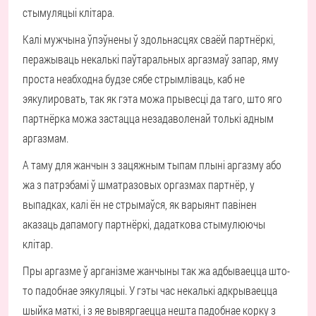
стымуляцыі клітара.
Калі мужчына ўпэўнены ў здольнасцях сваёй партнёркі,
перажываць некалькі паўтаральных аргазмаў запар, яму
проста неабходна будзе сябе стрымліваць, каб не
эякулировать, так як гэта можа прывесці да таго, што яго
партнёрка можа застацца незадаволенай толькі адным
аргазмам.
А таму для жанчын з зацяжным тыпам плыні аргазму або
жа з патрэбамі ў шматразовых оргазмах партнёр, у
выпадках, калі ён не стрымаўся, як варыянт павінен
аказаць дапамогу партнёркі, дадаткова стымулюючы
клітар.
Пры аргазме ў арганізме жанчыны так жа адбываецца што-
то падобнае эякуляцыі. У гэты час некалькі адкрываецца
шыйка маткі, і з яе вывяргаецца нешта падобнае корку з