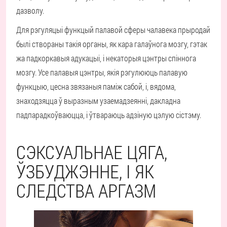
дазволу.
Для рэгуляцыі функцый палавой сферы чалавека прыродай
былі створаны такія органы, як кара галаўнога мозгу, гэтак
жа падкоркавыя адукацыі, і некаторыя цэнтры спіннога
мозгу. Усе палавыя цэнтры, якія рэгулююць палавую
функцыю, цесна звязаныя паміж сабой, і, вядома,
знаходзяцца ў выразным узаемадзеянні, дакладна
падпарадкоўваюцца, і ўтвараюць адзіную цэлую сістэму.
СЭКСУАЛЬНАЕ ЦЯГА,
ЎЗБУДЖЭННЕ, І ЯК
СЛЕДСТВА АРГАЗМ