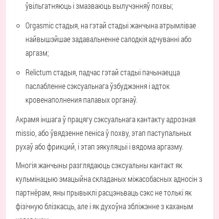
ўвільгатняюць і змазваюць вылучэнняў похвы;
Orgasmic стадыя, на гэтай стадыі жанчына атрымлівае
найвышэйшае задавальненне салодкія адчуванні або
аргазм;
Relictum стадыя, падчас гэтай стадыі пачынаецца
паслабленне сэксуальнага ўзбуджэння і адток
кровенаполнения палавых органаў.
Акрамя іншага ў працягу сэксуальнага кантакту адрозная
missio, або ўвядзенне пеніса ў похву, этап паступальных
рухаў або фрикций, і этап эякуляцыі і вядома аргазму.
Многія жанчыны разглядаюць сэксуальны кантакт як
кульмінацыю эмацыйна складаных міжасобасных адносін з
партнёрам, яны прывыклі расцэньваць сэкс не толькі як
фізічную блізкасць, але і як духоўна збліжэнне з каханым