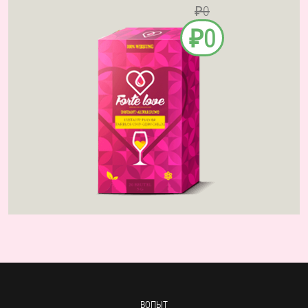
₽0
₽0
ВОПЫТ