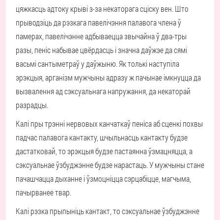
цяжкасць адтоку крыві з-за некаторага сціску вен. Што
прыводзіць да рэзкага павелічэння палавога члена ў
памерах, павелічэнне адбываецца звычайна ў два-тры
разы, пеніс набывае цвёрдасць і значна даўжэе да сямі
васьмі сантыметраў у даўжыню. Як толькі наступіла
эрэкцыя, арганізм мужчыны адразу ж пачынае імкнуцца да
вызвалення ад сэксуальнага напружання, да некаторай
разрадцы.
Калі пры трэнні нервовых канчаткаў пеніса аб сценкі похвы
падчас палавога кантакту, шчыльнасць кантакту будзе
дастатковай, то эрэкцыя будзе пастаянна ўзмацняцца, а
сэксуальнае ўзбуджэнне будзе нарастаць. У мужчыны стане
пачашчацца дыханне і ўзмоцніцца сэрцабіцце, магчыма,
пачырванее твар.
Калі рэзка прыпыніць кантакт, то сэксуальнае ўзбуджэнне