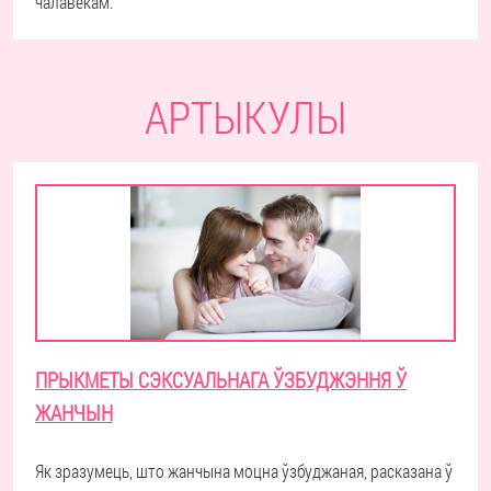
чалавекам.
АРТЫКУЛЫ
ПРЫКМЕТЫ СЭКСУАЛЬНАГА ЎЗБУДЖЭННЯ Ў
ЖАНЧЫН
Як зразумець, што жанчына моцна ўзбуджаная, расказана ў