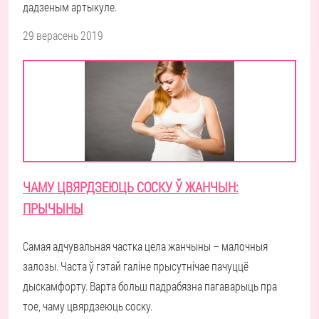
дадзеным артыкуле.
29 верасень 2019
ЧАМУ ЦВЯРДЗЕЮЦЬ СОСКУ Ў ЖАНЧЫН:
ПРЫЧЫНЫ
Самая адчувальная частка цела жанчыны – малочныя
залозы. Часта ў гэтай галіне прысутнічае пачуццё
дыскамфорту. Варта больш падрабязна пагаварыць пра
тое, чаму цвярдзеюць соску.