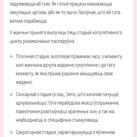
задумваецца аб тым. Як гэтыя працэсы называюцца
эякуляцыя, аргазм, або як-то яшчэ. Галоўнае, што ёй гэта
вельмі падабаецца.
У жанчын прынята вылучаць пяць стадый копулятивного
цыклу размешчаных паслядоўна:
Псіхічная стадыя, ахоплівае прамежак часу, з моманту,
калі жанчына адчула жаданне сукуплення, і да таго
моманту, як яна прыме рашэнне ажыццявіць свае
жаданні;
Сэнсарная стадыя (з лац., Sens, што азначае пачуццё,
адчувальнасць). Гэта перабудова якасці ўспрымання,
павелічэнне рэактыўнасці эрагенных зон, а так жа,
неабходнасць іх спецыфічна стымуляваць;
Сакраторная стадыя, характарызуецца з'яўленнем