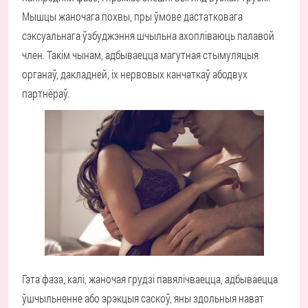
Мышцы жаночага похвы, пры ўмове дастатковага
сэксуальнага ўзбуджэння шчыльна ахопліваюць палавой
член. Такім чынам, адбываецца магутная стымуляцыя
органаў, дакладней, іх нервовых канчаткаў абодвух
партнёраў.
Гэта фаза, калі, жаночая грудзі павялічваецца, адбываецца
ўшчыльненне або эрэкцыя саскоў, яны здольныя нават