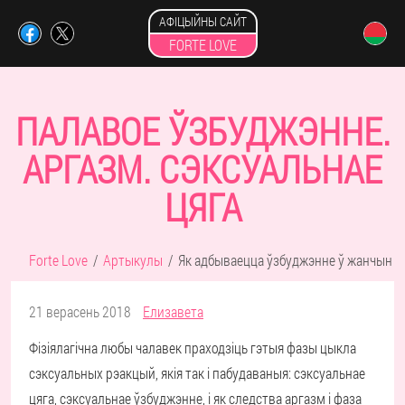
АФІЦЫЙНЫ САЙТ
FORTE LOVE
ПАЛАВОЕ ЎЗБУДЖЭННЕ.
АРГАЗМ. СЭКСУАЛЬНАЕ
ЦЯГА
Forte Love
Артыкулы
Як адбываецца ўзбуджэнне ў жанчын
21 верасень 2018
Елизавета
Фізіялагічна любы чалавек праходзіць гэтыя фазы цыкла
сэксуальных рэакцый, якія так і пабудаваныя: сэксуальнае
цяга, сэксуальнае ўзбуджэнне, і як следства аргазм і фаза