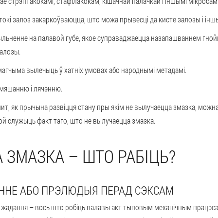
е стрэптакокамі, стафілакокам, кішачнай палачкай і іншымі мікробамі 
атокі залоз закаркоўваюцца, што можа прывесці да кисте залозы і ін
льненне на палавой губе, якое суправаджаецца назапашваннем гнойн
залозы.
агчыма вылечыць ў хатніх умовах або народнымі метадамі.
мяшанню і лячэнню.
ит, як прычына развіцця стану пры якім не вылучаецца змазка, можна
ой служыць факт таго, што не вылучаецца змазка.
 ЗМАЗКА – ШТО РАБІЦЬ?
ННЕ АБО ПРЭЛЮДЫЯ ПЕРАД СЭКСАМ
 жадання – вось што робіць палавы акт тыповым механічным працэса