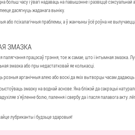
а больш часу і ўвагі надаваць на павышэнне і развіццё сэксуальнай 
олееце дасягнуць жаданага выніку.
ныя або псіхалагічныя праблемы, а ў жанчыны ўсё роўна не вылучаецца
АЯ ЗМАЗКА
ля палягчэння працэсаў трэння, тое ж самае, што і інтымная змазка. 
ная змазка або пры недастатковай яе колькасці.
ць розныя арганічныя алею або воскі да якіх вытворцы часам дадаюц
ыстоўваць змазку на воднай аснове. Яна бліжэй да сакрэцыі натураль
духіляе з'яўленне болю, палення і свербу да і пасля палавога акту. лё
айце лубриканты і будзьце здаровыя!