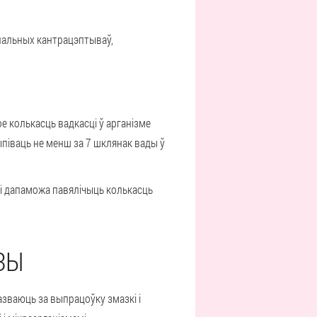
нальных кантрацэптываў,
е колькасць вадкасці ў арганізме
піваць не менш за 7 шклянак вады ў
і дапаможа павялічыць колькасць
ЗЫ
азваюць за выпрацоўку змазкі і