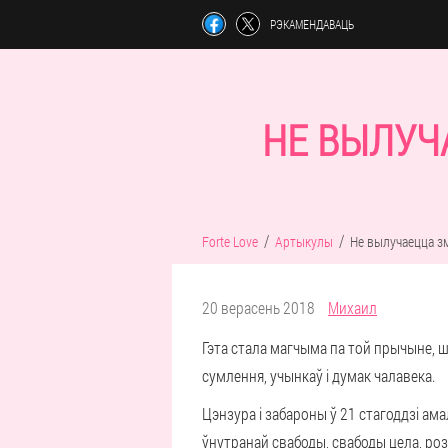
РЭКАМЕНДАВАЦЬ
НЕ ВЫЛУЧ
Forte Love
Артыкулы
Не вылучаецца з
20 верасень 2018
Михаил
Гэта стала магчыма па той прычыне, 
сумлення, учынкаў і думак чалавека.
Цэнзура і забароны ў 21 стагоддзі ама
ўнутранай свабоды, свабоды цела, розу