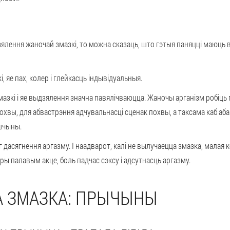
ялення жаночай змазкі, то можна сказаць, што гэтыя паняцці маюць
 яе пах, колер і глейкасць індывідуальныя.
азкі і яе выдзялення значна павялічваюцца. Жаночы арганізм робіць г
похвы, для абвастрэння адчувальнасці сценак похвы, а таксама каб аб
шчыны.
 дасягнення аргазму. І наадварот, калі не вылучаецца змазка, малая к
ы палавым акце, боль падчас сэксу і адсутнасць аргазму.
А ЗМАЗКА: ПРЫЧЫНЫ