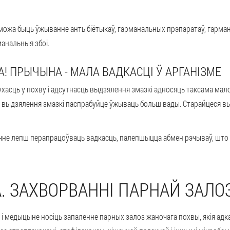
 можа быць ўжыванне антыбіётыкаў, гарманальных прэпаратаў, гарма
анальныя збоі.
! ПРЫЧЫНА - МАЛА ВАДКАСЦІ Ў АРГАНІЗМЕ
ухасць у похву і адсутнасць выдзялення змазкі адносяць таксама мало
і выдзялення змазкі паспрабуйце ўжываць больш вады. Старайцеся вы
чне лепш перапрацоўваць вадкасць, палепшыцца абмен рэчываў, што 
. ЗАХВОРВАННІ ПАРНАЙ ЗАЛО
іі і медыцыне носіць запаленне парных залоз жаночага похвы, якія адк