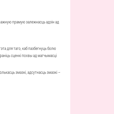
 важную прамую залежнасць адзін ад
эта для таго, каб пазбегнуць болю
араніць сценкі похвы ад магчымасці
олькасць змазкі, адсутнасць змазкі –