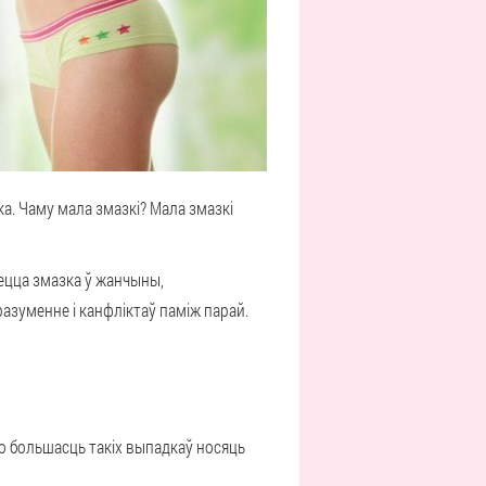
а. Чаму мала змазкі? Мала змазкі
ецца змазка ў жанчыны,
азуменне і канфліктаў паміж парай.
то большасць такіх выпадкаў носяць