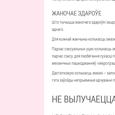
ЖАНОЧАЕ ЗДАРОЎЕ
Што тычыцца жаночага здароўя і выдз
аднаго.
Для кожнай жанчыны колькасць змазкі,
Падчас сэксуальных уцех колькасць зм
падчас сэксу. для пазбягання сухасці 
механічных пашкоджанняў і мікротрэ
Дастатковую колькасць змазкі – залог
гэта заўсёды непрыемныя адчуванні пр
НЕ ВЫЛУЧАЕЦЦ