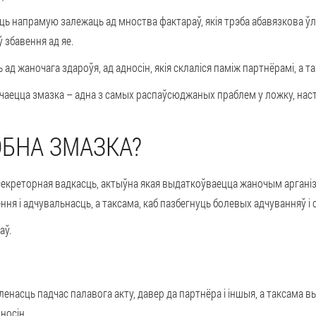
сць напрамую залежаць ад мноства фактараў, якія трэба абавязкова ў
 збавення ад яе.
 жаночага здароўя, ад адносін, якія склаліся паміж партнёрамі, а та
чаецца змазка – адна з самых распаўсюджаных праблем у ложку, нас
ЭБНА ЗМАЗКА?
секреторная вадкасць, актыўна якая выдаткоўваецца жаночым арганіз
ня і адчувальнасць, а таксама, каб пазбегнуць болевых адчуванняў і 
аў.
насць падчас палавога акту, давер да партнёра і іншыя, а таксама вы
носін.