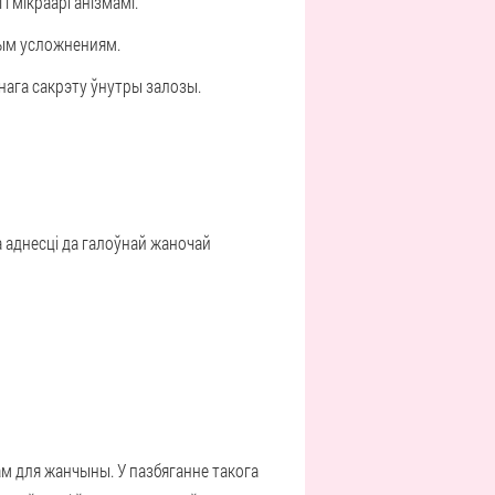
і мікраарганізмамі.
шым усложнениям.
ага сакрэту ўнутры залозы.
 аднесці да галоўнай жаночай
м для жанчыны. У пазбяганне такога