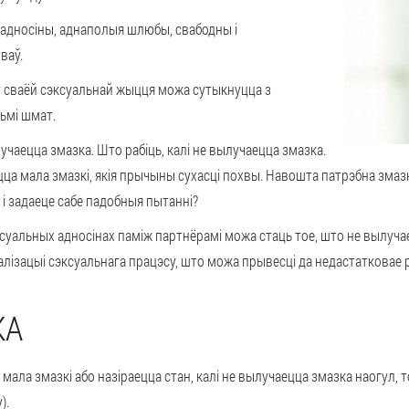
адносіны, аднаполыя шлюбы, свабодны і
ваў.
 у сваёй сэксуальнай жыцця можа сутыкнуцца з
льмі шмат.
чаецца змазка. Што рабіць, калі не вылучаецца змазка.
ца мала змазкі, якія прычыны сухасці похвы. Навошта патрэбна змазк
 і задаеце сабе падобныя пытанні?
уальных адносінах паміж партнёрамі можа стаць тое, што не вылуча
лізацыі сэксуальнага працэсу, што можа прывесці да недастатковае р
КА
ала змазкі або назіраецца стан, калі не вылучаецца змазка наогул, 
).