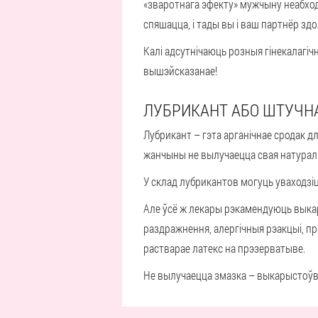
«зваротнага эфекту» мужчыну неабходн
спяшацца, і тады вы і ваш партнёр зд
Калі адсутнічаюць розныя гінекалагіч
вышэйсказанае!
ЛУБРИКАНТ АБО ШТУЧН
Лубрикант – гэта арганічнае сродак д
жанчыны не вылучаецца свая натураль
У склад лубрикантов могуць уваходзі
Але ўсё ж лекары рэкамендуюць выкар
раздражнення, алергічныя рэакцыі, пра
растварае латекс на прэзерватыве.
Не вылучаецца змазка – выкарыстоўв