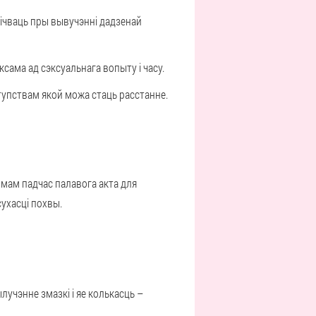
лічваць пры вывучэнні дадзенай
ксама ад сэксуальнага вопыту і часу.
тупствам якой можа стаць расстанне.
мам падчас палавога акта для
сухасці похвы.
лучэнне змазкі і яе колькасць –