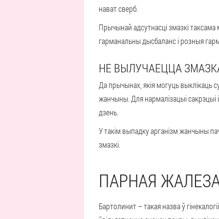
нават сверб.
Прычынай адсутнасці змазкі таксама
гарманальны дысбаланс і розныя гарм
НЕ ВЫЛУЧАЕЦЦА ЗМАЗКА
Да прычынах, якія могуць выклікаць с
жанчыны. Для нармалізацыі сакрэцыі 
дзень.
У такім выпадку арганізм жанчыны па
змазкі.
ПАРНАЯ ЖАЛЕЗА
Бартолинит – такая назва ў гінекалог