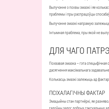
Вылучэнне з похвы змазкі і яе колька
праблемы і пры распрацоўцы спосабаў
Вылучэнне змазкі напрамую залежыць ад
Інтымная праблема, пры якой не вылу
ДЛЯ ЧАГО ПАТР
Похвавая змазка – гэта спецыфічная 
дасягнення максімальнага задавальнен
Колькасць змазкі залежыць ад фактар
ПСІХАЛАГІЧНЫ ФАКТАР
Эмацыйны стан партнёркі, яе разняволе
галоўны залог добрых сэксуальных ад