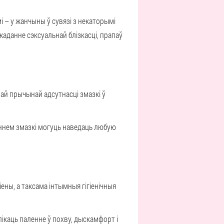
і – у жанчыны ў сувязі з некаторымі
 жаданне сэксуальнай блізкасці, прапаў
ай прычынай адсутнасці змазкі ў
эннем змазкі могуць наведаць любую
іены, а таксама інтымныя гігіенічныя
ікаць паленне ў похву, дыскамфорт і