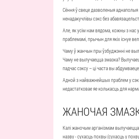
Сёння ў свеце дазволеныя аднаполыя 
ненадакучлівы сэкс без абавязацельст
Але, як усім нам вядома, кожны з нас
праблемамі, прычын для якіх існуе ве
Чаму ў жанчын пры ўзбуджэнні не вылу
Чаму не вылучаецца змазка? Вылучаец
падчас сэксу – ці часта вы абдумваеце
Адной з найважнейшых праблем у сэкс
недастатковае яе колькасць для нарма
ЖАНОЧАЯ ЗМАЗ
Калі жаночым арганізмам вылучаецца м
назву - сухасць похвы (сухасць у похву