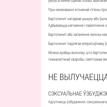
ўвільгатненне сценак похвы, выклікана
Пры незахаванні інтымнай гігіены пр
Бартолинит нагадвае шышку або ўшчы
Адбываецца нагнаенне і павелічэнне 
Бартолинит або запаленне залозы нем
Бартолинит падлягае аператыўнаму ў
Можна зрабіць выснову, што бартолин
гінекалагічнай хваробы, сімптомам як
НЕ ВЫЛУЧАЕЦЦА
СЭКСУАЛЬНАЕ ЎЗБУДЖЭ
Адсутнасць ўзбуджэння, сэксуальнага