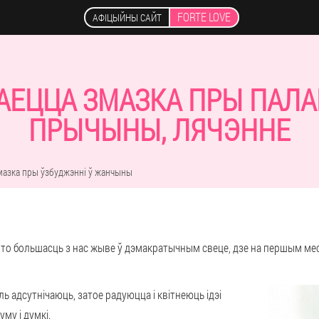
FORTE LOVE
АФІЦЫЙНЫ САЙТ
АЕЦЦА ЗМАЗКА ПРЫ ПАЛА
ПРЫЧЫНЫ, ЛЯЧЭННЕ
мазка пры ўзбуджэнні ў жанчыны
што большасць з нас жыве ў дэмакратычным свеце, дзе на першым ме
ль адсутнічаюць, затое радуюцца і квітнеюць ідэі
му і думкі.