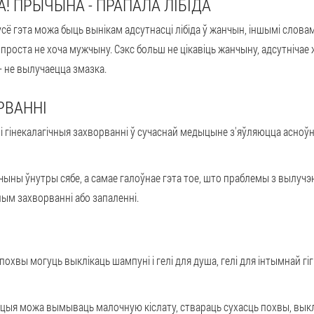
! ПРЫЧЫНА - ПРАПАЛА ЛІБІДА
усё гэта можа быць вынікам адсутнасці лібіда ў жанчын, іншымі словам
 проста не хоча мужчыну. Сэкс больш не цікавіць жанчыну, адсутнічае
– не вылучаецца змазка.
РВАННІ
і гінекалагічныя захворванні ў сучаснай медыцыне з'яўляюцца асноўн
ыны ўнутры сябе, а самае галоўнае гэта тое, што праблемы з вылуч
ым захворванні або запаленні.
хвы могуць выклікаць шампуні і гелі для душа, гелі для інтымнай гіг
кцыя можа вымываць малочную кіслату, ствараць сухасць похвы, выкл