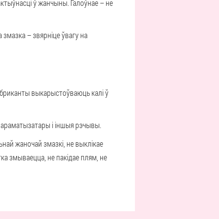
актыўнасці ў жанчыны. Галоўнае – не
 змазка – звярніце ўвагу на
Лубриканты выкарыстоўваюць калі ў
ь араматызатары і іншыя рэчывы.
най жаночай змазкі, не выклікае
гка змываецца, не пакідае плям, не