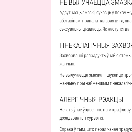
НЕ ВЫЛУЧАЕЦЦА ЗМАЗКА
Адсутнасць змазкі, сухасць у похву – 
абставінамі прапала палавая цяга, яна
сэксуальны цікавасць. Як наступства 
ГІНЕКАЛАГІЧНЫЯ ЗАХВО
Захворванні рэпрадуктыўнай сістэмы 
жанчын.
Не вылучаецца змазка – шукайце прыч
жанчыну пры найменшым гінекалагічн
АЛЕРГІЧНЫЯ РЭАКЦЫІ
Негатыўнае ўздзеянне на мікрафлору по
дэзадаранты і сурвэткі.
Справа ў тым, што пералічаная праду