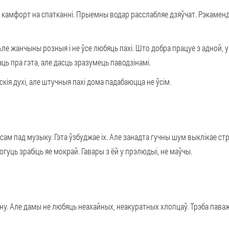
амфорт на спатканні. Прыемны водар расслабляе дзяўчат. Рэкаменд
ле жанчыны розныя і не ўсе любяць пахі. Што добра працуе з адной, 
ь пра гэта, але дасць зразумець паводзінамі.
ія духі, але штучныя пахі дома падабаюцца не ўсім.
ам пад музыку. Гэта ўзбуджае іх. Але занадта гучны шум выклікае стра
уць зрабіць яе мокрай. Гавары з ёй у прэлюдыі, не маўчы.
у. Але дамы не любяць неахайных, неакуратных хлопцаў. Трэба паважа