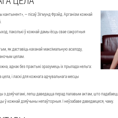
АГА ЦЕЛА
ы кантынент», — пісаў Зігмунд Фрэйд. Арганізм кожнай
.
ход, паколькі ў кожнай дамы ёсць свае сакрэтныя
 тым, як даставіць каханай максімальную асалоду,
жаночым целам.
на, аднак без практыкі зразумець іх прылада нельга:
 цела, і ласкі для кожнага адчувальнага месцы
 з дзяўчатамі, лепш даведацца перад палавым актам, што падабаецца
цы ў кожнай дзяўчыны непаўторныя. І неўзабаве даведаецеся, чаму.