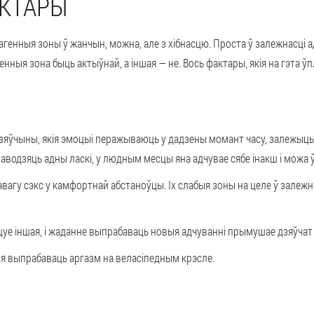
КТАРЫ
агенныя зоны ў жанчын, можна, але з хібнасцю. Проста ў залежнасці а
нныя зона быць актыўнай, а іншая — не. Вось фактары, якія на гэта ў
 дзяўчыны, якія эмоцыі перажываюць у дадзены момант часу, залежыць
аводзяць адны ласкі, у людным месцы яна адчувае сябе інакш і можа ў
агу сэкс у камфортнай абстаноўцы. Іх слабыя зоны на целе ў залежн
ацуе іншая, і жаданне выпрабаваць новыя адчуванні прымушае дзяўчат 
я выпрабаваць аргазм на веласіпедным крэсле.