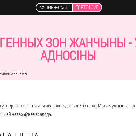
FORTE LOVE
АФІЦЫЙНЫ САЙТ
ГЕННЫХ ЗОН ЖАНЧЫНЫ - У
АДНОСІНЫ
джэння жанчыны
ў іх эрагенныя і на якія асалоды здольныя іх цела.
Мэта мужчыны: праз
ўшы ёй незабыўнае асалода.