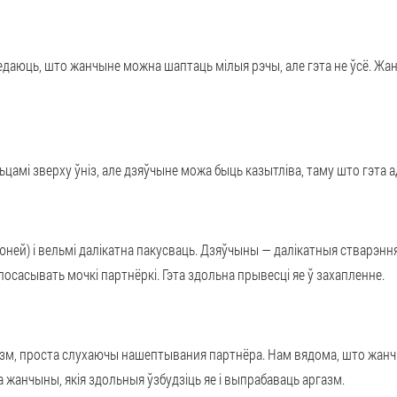
аюць, што жанчыне можна шаптаць мілыя рэчы, але гэта не ўсё. Жан
цамі зверху ўніз, але дзяўчыне можа быць казытліва, таму што гэта 
ней) і вельмі далікатна пакусваць. Дзяўчыны — далікатныя стварэння.
сасывать мочкі партнёркі. Гэта здольна прывесці яе ў захапленне.
азм, проста слухаючы нашептывания партнёра. Нам вядома, што жанч
 жанчыны, якія здольныя ўзбудзіць яе і выпрабаваць аргазм.