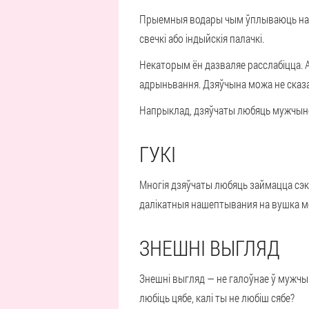
Прыемныя водары чым ўплываюць на к
свечкі або індыйскія палачкі.
Некаторым ён дазваляе расслабіцца. А
адрыньвання. Дзяўчына можа не сказац
Напрыклад, дзяўчаты любяць мужчынск
ГУКІ
Многія дзяўчаты любяць займацца сэкс
далікатныя нашептывания на вушка мог
ЗНЕШНІ ВЫГЛЯД
Знешні выгляд — не галоўнае ў мужчын
любіць цябе, калі ты не любіш сябе?