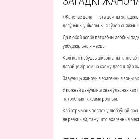
ЗАГАДКІ ЖАНОЧ
«Жаночае цела — гэта цёмны загадкав
дзяўчыны унікальны, як ўзор сняжынкі
Да любой асобе патрэбны асобны пады
узбуджальныя месцы.
Калі калі-небудзь цікавіла пытанне аб
давайце зірнем на схему дзеянняў з 
Завучыць жаночыя эрагенныя зоны мож
У кожнай дзяўчыны свая ўласная карта
патрэбныя таксама розныя.
Каб атрымаць поспех у любоўнай ласцы
яе рэакцыяй, таму што эрагенныя мес