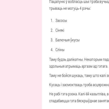
Пацалункі ў вобласць шыі трэба вучыц
трываць не могуць 4 рэчы:
Засосы
Сінякі
Балючыя ўкусы
Сліны
Таму будзь далікатны. Некаторым пада
здольныя атрымаць аргазм ад гэтага.
Таму не бойся шукаць, таму што калі
Кусаць і засмоктваць трэба асцярожна 
Не рабі гэта рэзка. Калі ёй казытлів
спадабаецца гэта бяскрыўднае занятак