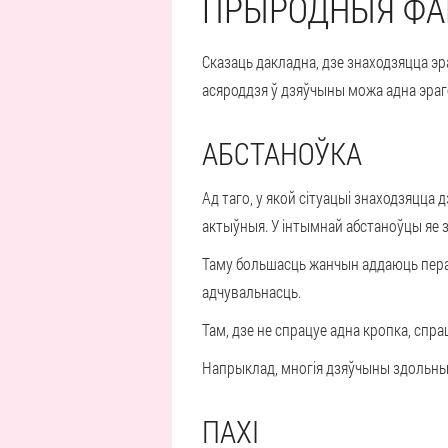
ПРЫРОДНЫЯ ФА
Сказаць дакладна, дзе знаходзяцца эр
асяроддзя ў дзяўчыны можа адна эраге
АБСТАНОЎКА
Ад таго, у якой сітуацыі знаходзяцца
актыўныя. У інтымнай абстаноўцы яе з
Таму большасць жанчын аддаюць перав
адчувальнасць.
Там, дзе не спрацуе адна кропка, спр
Напрыклад, многія дзяўчыны здольны
ПАХІ