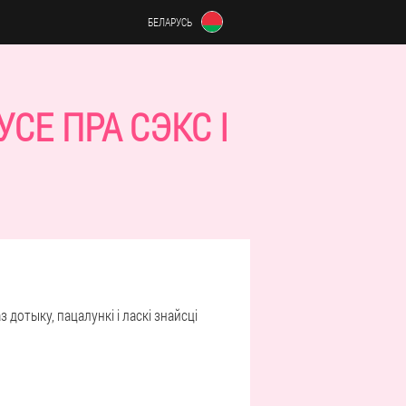
БЕЛАРУСЬ
СЕ ПРА СЭКС І
 дотыку, пацалункі і ласкі знайсці