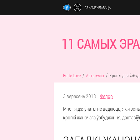
РЭКАМЕНДАВАЦЬ
11 САМЫХ ЭРА
Forte Love
Артыкулы
Кропкі для ўзбу
3 верасень 2018
Федор
Многія дзяўчаты не ведаюць, якія зоны 
кропкі жаночага ўзбуджэння, даставі