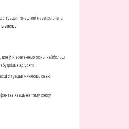
д сітуацыі і знешняй навакольнага
плываюць:
, дзе ў іх эрагенныя зоны найбольш
збудзіцца ад усяго.
асці сітуацыі мяняюць сваю
фантазіяваць на тэму сэксу.