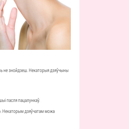
уль не знойдзеш. Некаторыя дзяўчыны
 шыі пасля пацалункаў.
шыю. Некаторым дзяўчатам можа