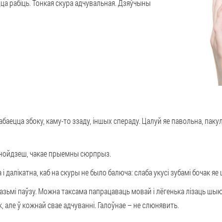
ца рабіць. Тонкая скура адчувальная. Дзяўчыны
баецца збоку, каму-то ззаду, іншых спераду. Цалуй яе павольна, пак
 знойдзеш, чакае прыемны сюрпрыз.
і далікатна, каб на скуры не было балюча: слаба укусі зубамі бочак яе
а, вазьмі паўзу. Можна таксама папрацаваць мовай і лёгенька лізаць 
, але ў кожнай свае адчуванні. Галоўнае – не слюнявить.