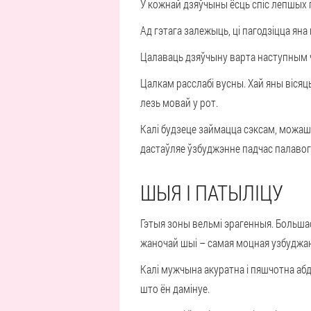
У кожнай дзяўчыны ёсць спіс лепшых п
Ад гэтага залежыць, ці пагодзіцца ян
Цалаваць дзяўчыну варта наступным 
Цалкам расслабі вусны. Хай яны вісяць
лезь мовай у рот.
Калі будзеце займацца сэксам, можаш 
дастаўляе ўзбуджэнне падчас палавога
ШЫЯ І ПАТЫЛІЦУ
Гэтыя зоны вельмі эрагенныя. Больша
жаночай шыі – самая моцная узбуджа
Калі мужчына акуратна і пяшчотна абд
што ён дамінуе.