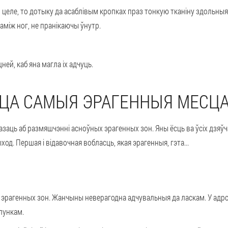
 целе, то дотыку да асаблівым кропках праз тонкую тканіну здольны
аміж ног, не пранікаючы ўнутр.
ей, каб яна магла іх адчуць.
ЦА САМЫЯ ЭРАГЕННЫЯ МЕСЦА
азаць аб размяшчэнні асноўных эрагенных зон. Яны ёсць ва ўсіх дзяўч
д. Першая і відавочная вобласць, якая эрагенныя, гэта...
 эрагенных зон. Жанчыны неверагодна адчувальныя да ласкам. У адр
лункам.