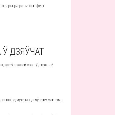
я стварыць эратычны эфект.
 Ў ДЗЯЎЧАТ
ат, але ў кожнай свае. Да кожнай
озненні ад мужчын, дзяўчыну магчыма