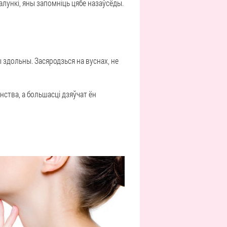
лункі, яны запомніць цябе назаўсёды.
ы здольны. Засяродзься на вуснах, не
ства, а большасці дзяўчат ён