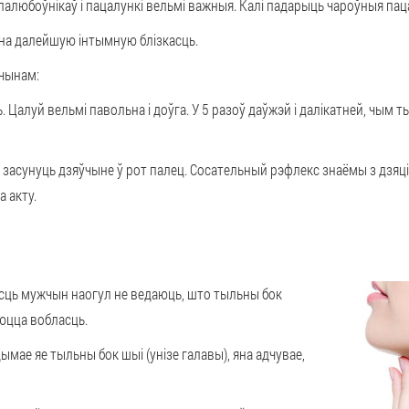
алюбоўнікаў і пацалункі вельмі важныя. Калі падарыць чароўныя паца
а на далейшую інтымную блізкасць.
чынам:
. Цалуй вельмі павольна і доўга. У 5 разоў даўжэй і далікатней, чым т
засунуць дзяўчыне ў рот палец. Сосательный рэфлекс знаёмы з дзяцін
 акту.
сць мужчын наогул не ведаюць, што тыльны бок
юцца вобласць.
ымае яе тыльны бок шыі (унізе галавы), яна адчувае,