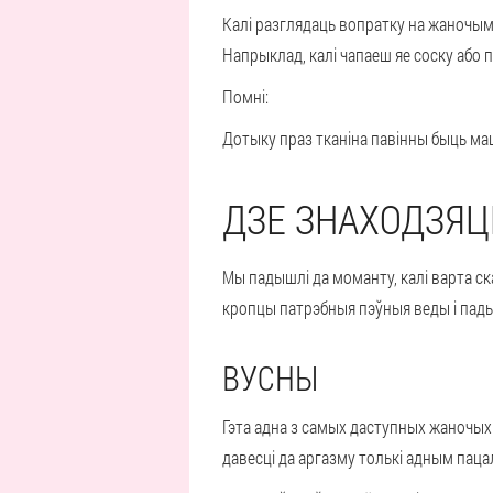
Калі разглядаць вопратку на жаночым
Напрыклад, калі чапаеш яе соску або п
Помні:
Дотыку праз тканіна павінны быць мацн
ДЗЕ ЗНАХОДЗЯЦ
Мы падышлі да моманту, калі варта ск
кропцы патрэбныя пэўныя веды і падыхо
ВУСНЫ
Гэта адна з самых даступных жаночых
давесці да аргазму толькі адным паца