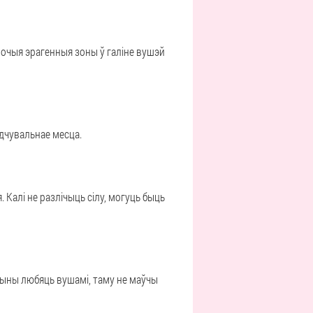
очыя эрагенныя зоны ў галіне вушэй
адчувальнае месца.
 Калі не разлічыць сілу, могуць быць
ыны любяць вушамі, таму не маўчы