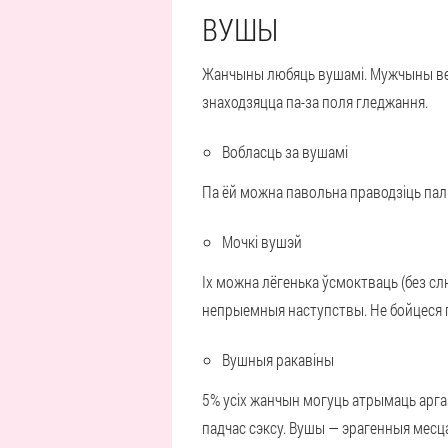
ВУШЫ
Жанчыны любяць вушамі. Мужчыны вед
знаходзяцца па-за поля гледжання.
Вобласць за вушамі
Па ёй можна павольна праводзіць паль
Мочкі вушэй
Іх можна лёгенька ўсмоктваць (без слю
непрыемныя наступствы. Не бойцеся по
Вушныя ракавіны
5% усіх жанчын могуць атрымаць арг
падчас сэксу. Вушы — эрагенныя месца