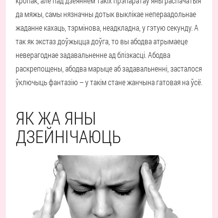
кропак, але пад дзеяннем такіх прэпаратаў яны распачатыя
да мяжы, самы нязначны дотык выклікае непераадольнае
жаданне кахаць, тэрмінова, неадкладна, у гэтую секунду. А
так як экстаз доўжыцца доўга, то вы абодва атрымаеце
неверагоднае задавальненне ад блізкасці. Абодва
раскрепощены, абодва марыце аб задавальненні, засталося
ўключыць фантазію – у такім стане жанчына гатовая на ўсё.
ЯК ЖА ЯНЫ
ДЗЕЙНІЧАЮЦЬ