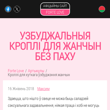
АФІЦЫЙНЫ САЙТ
FORTE LOVE
УЗБУДЖАЛЬНЫЯ
КРОПЛІ ДЛЯ ЖАНЧЫН
БЕЗ ПАХУ
Forte Love
Артыкулы
Кроплі для хуткага ўзбуджэння жанчын
16 Жнівень 2018
Максим
Здаецца, што нішто ў свеце не можа быць саладзей
сэксуальнага задавальнення, ніякая праца і хобі не могуць