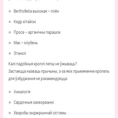
Bertholletia высокая – плён
Кедр кітайскі
Проса – арганічны парашок
Мак – клубень
Этанол
Калі падобныя кроплі лепш не ўжываць?
Застаецца назваць прычыны, з-за якіх прымяненне кропель
для ўзбуджэння не рэкамендуецца:
Анкалогія
Сардэчныя захворванні
Хваробы эндакрыннай сістэмы