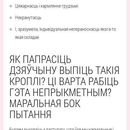
Цяжарнасць і кармленне грудзьмі
Некранутасць
І, зразумела, індывідуальная непераноснасць якога-то
якая складае.
ЯК ПАПРАСІЦЬ
ДЗЯЎЧЫНУ ВЫПІЦЬ ТАКІЯ
КРОПЛІ? ЦІ ВАРТА РАБІЦЬ
ГЭТА НЕПРЫКМЕТНЫМ?
МАРАЛЬНАЯ БОК
ПЫТАННЯ
Будзем зыходзіць з пастулату, што ўсе мы нармальныя і