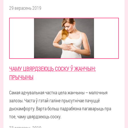
29 верасень 2019
ЧАМУ ЦВЯРДЗЕЮЦЬ СОСКУ Ў ЖАНЧЫН:
ПРЫЧЫНЫ
Самая адчувальная частка цела жанчыны – малочныя
залозы. Часта ў гэтай галіне прысутнічае пачуццё
дыскамфорту. Варта больш падрабязна пагаварыць пра
тое, чаму цвярдзеюць соску.
23 верасень 2019