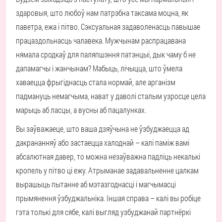
здаровыя, што любоў нам патрэбна таксама моцна, як
паветра, ежа і пітво. Сэксуальная задаволенасць павышае
працаздольнасць чалавека. Мужчынам распрацавана
нямала сродкаў для паляпшэння патэнцыі, дык чаму б не
дапамагчы і жанчынам? Мабыць, лічыцца, што ўмела
хаваецца фрыгіднасць стала нормай, але арганізм
падмануць немагчыма, нават у даволі сталым узросце цела
марыць аб ласцы, а вусны аб пацалунках.
Вы заўважаеце, што ваша дзяўчына не ўзбуджаецца ад
дакрананняў або застаецца халоднай – калі паміж вамі
абсалютная давер, то можна незаўважна падліць некалькі
кропель у пітво ці ежу. Атрыманае задавальненне цалкам
вырашыць пытанне аб мэтазгоднасці і магчымасці
прымянення ўзбуджальніка. Іншая справа – калі вы робіце
гэта толькі для сябе, калі выгляд узбуджанай партнёркі