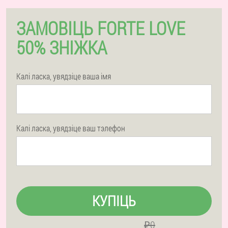
ЗАМОВІЦЬ FORTE LOVE
50% ЗНІЖКА
Калі ласка, увядзіце ваша імя
Калі ласка, увядзіце ваш тэлефон
КУПІЦЬ
₽0