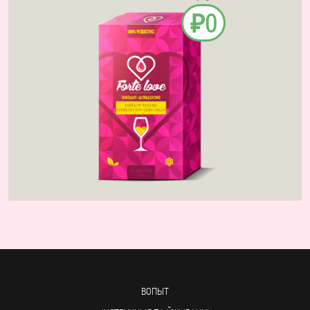
₽0
ВОПЫТ