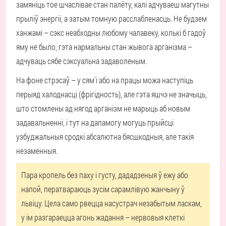
замяніць тое шчаслівае стан палёту, калі адчуваеш магутны
прыліў энергіі, а затым томную расслабленасць. Не будзем
ханжамі – сэкс неабходны любому чалавеку, колькі б гадоў
яму не было, гэта нармальны стан жывога арганізма –
адчуваць сябе сэксуальна задаволеным.
На фоне стрэсаў – у сям'і або на працы можа наступіць
перыяд халоднасці (фрігідность), але гэта яшчэ не значыць,
што стомлены ад нягод арганізм не марыць аб новым
задавальненні, і тут на дапамогу могуць прыйсці
узбуджальныя сродкі абсалютна бясшкодныя, але такія
незаменныя.
Пара кропель без паху і густу, дададзеныя ў ежу або
напой, ператвараюць зусім сарамлівую жанчыну ў
львіцу. Цела само рвецца насустрач незабытым ласкам,
у ім разгараецца агонь жадання – нервовыя клеткі