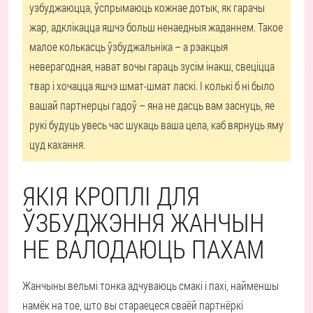
узбуджаюцца, ўспрымаюць кожнае дотык, як гарачы
жар, адклікацца яшчэ больш ненаедныя жаданнем. Такое
малое колькасць ўзбуджальніка – а рэакцыя
неверагодная, нават вочы гараць зусім інакш, свеціцца
твар і хочацца яшчэ шмат-шмат ласкі. І колькі б ні было
вашай партнерцы гадоў – яна не дасць вам заснуць, яе
рукі будуць увесь час шукаць ваша цела, каб вярнуць яму
цуд кахання.
ЯКІЯ КРОПЛІ ДЛЯ
ЎЗБУДЖЭННЯ ЖАНЧЫН
НЕ ВАЛОДАЮЦЬ ПАХАМ
Жанчыны вельмі тонка адчуваюць смакі і пахі, найменшы
намёк на тое, што вы стараецеся сваёй партнёркі