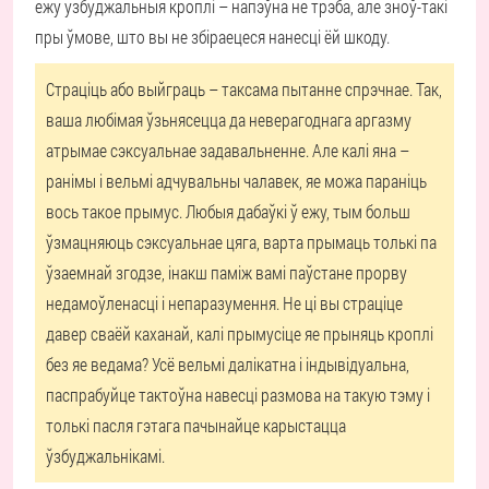
ежу узбуджальныя кроплі – напэўна не трэба, але зноў-такі
пры ўмове, што вы не збіраецеся нанесці ёй шкоду.
Страціць або выйграць – таксама пытанне спрэчнае.
Так,
ваша любімая ўзьнясецца да неверагоднага аргазму
атрымае сэксуальнае задавальненне. Але калі яна –
ранімы і вельмі адчувальны чалавек, яе можа параніць
вось такое прымус. Любыя дабаўкі ў ежу, тым больш
ўзмацняюць сэксуальнае цяга, варта прымаць толькі па
ўзаемнай згодзе, інакш паміж вамі паўстане прорву
недамоўленасці і непаразумення. Не ці вы страціце
давер сваёй каханай, калі прымусіце яе прыняць кроплі
без яе ведама? Усё вельмі далікатна і індывідуальна,
паспрабуйце тактоўна навесці размова на такую тэму і
толькі пасля гэтага пачынайце карыстацца
ўзбуджальнікамі.