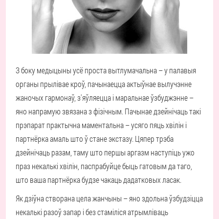
З боку медыцыны усё проста вытлумачальна – у палавыя
органы прылівае кроў, пачынаецца актыўнае вылучэнне
жаночых гармонаў, з'яўляецца і маральнае ўзбуджэнне –
яно напрамую звязана з фізічным. Пачынае дзейнічаць такі
прэпарат практычна маментальна – усяго пяць хвілін і
партнёрка амаль што ў стане экстазу. Цяпер трэба
дзейнічаць разам, таму што першы аргазм наступіць ужо
праз некалькі хвілін, паспрабуйце быць гатовым да таго,
што ваша партнёрка будзе чакаць дадатковых ласак.
Як дзіўна створана цела жанчыны – яно здольна ўзбудзіцца
некалькі разоў запар і без стаміліся атрымліваць