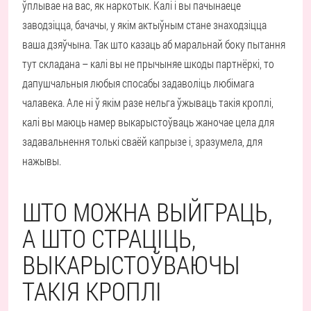
ўплывае на вас, як наркотык. Калі і вы пачынаеце
заводзіцца, бачачы, у якім актыўным стане знаходзіцца
ваша дзяўчына. Так што казаць аб маральнай боку пытання
тут складана – калі вы не прычыняе шкоды партнёркі, то
дапушчальныя любыя спосабы задаволіць любімага
чалавека. Але ні ў якім разе нельга ўжываць такія кроплі,
калі вы маюць намер выкарыстоўваць жаночае цела для
задавальнення толькі сваёй капрызе і, зразумела, для
нажывы.
ШТО МОЖНА ВЫЙГРАЦЬ,
А ШТО СТРАЦІЦЬ,
ВЫКАРЫСТОЎВАЮЧЫ
ТАКІЯ КРОПЛІ