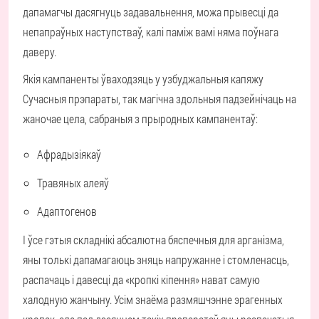
дапамагчы дасягнуць задавальнення, можа прывесці да
непапраўных наступстваў, калі паміж вамі няма поўнага
даверу.
Якія кампаненты ўваходзяць у узбуджальныя капяжу
Сучасныя прэпараты, так магічна здольныя падзейнічаць на
жаночае цела, сабраныя з прыродных кампанентаў:
Афрадызіякаў
Травяных алеяў
Адаптогенов
І ўсе гэтыя складнікі абсалютна бяспечныя для арганізма,
яны толькі дапамагаюць зняць напружанне і стомленасць,
распачаць і давесці да «кропкі кіпення» нават самую
халодную жанчыну. Усім знаёма размяшчэнне эрагенных