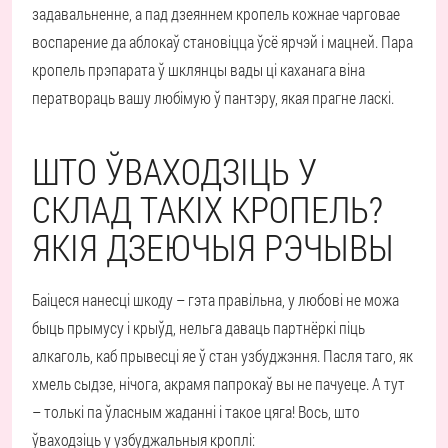
задавальненне, а пад дзеяннем кропель кожнае чарговае
воспарение да аблокаў становіцца ўсё ярчэй і мацней. Пара
кропель прэпарата ў шклянцы вады ці каханага віна
ператвораць вашу любімую ў пантэру, якая прагне ласкі.
ШТО ЎВАХОДЗІЦЬ У
СКЛАД ТАКІХ КРОПЕЛЬ?
ЯКІЯ ДЗЕЮЧЫЯ РЭЧЫВЫ
Баіцеся нанесці шкоду – гэта правільна, у любові не можа
быць прымусу і крыўд, нельга даваць партнёркі піць
алкаголь, каб прывесці яе ў стан узбуджэння. Пасля таго, як
хмель сыдзе, нічога, акрамя папрокаў вы не пачуеце. А тут
– толькі па ўласным жаданні і такое цяга! Вось, што
ўваходзіць у узбуджальныя кроплі: