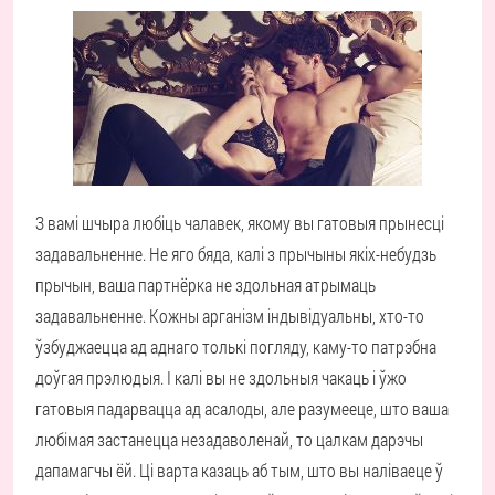
З вамі шчыра любіць чалавек, якому вы гатовыя прынесці
задавальненне. Не яго бяда, калі з прычыны якіх-небудзь
прычын, ваша партнёрка не здольная атрымаць
задавальненне. Кожны арганізм індывідуальны, хто-то
ўзбуджаецца ад аднаго толькі погляду, каму-то патрэбна
доўгая прэлюдыя. І калі вы не здольныя чакаць і ўжо
гатовыя падарвацца ад асалоды, але разумееце, што ваша
любімая застанецца незадаволенай, то цалкам дарэчы
дапамагчы ёй. Ці варта казаць аб тым, што вы наліваеце ў