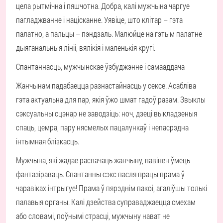
цела рытмічна і пяшчотна. Добра, калі мужчына чаргуе
пагладжванне і націсканне. Уявіце, што клітар – гэта
палатно, а пальцы – пэндзаль. Малюйце на гэтым палатне
дыяганальныя лініі, вялікія і маленькія кругі.
Спантаннасць, мужчынскае ўзбуджэнне і самааддача
Жанчынам падабаецца разнастайнасць у сексе. Асабліва
гэта актуальна для пар, якія ўжо шмат гадоў разам. Звыклы
сэксуальны сцэнар не заводзіць: ноч, дзеці выкладзеныя
спаць, цемра, пару нясмелых пацалункаў і непасрэдна
інтымная блізкасць.
Мужчына, які жадае распачаць жанчыну, павінен ўмець
фантазіраваць. Спантанны сэкс пасля працы прама ў
чаравіках інтрыгуе! Прама ў пярэднім пакоі, агаліўшы толькі
палавыя органы. Калі дзейства суправаджаецца смехам
або словамі, поўнымі страсці, мужчыну нават не