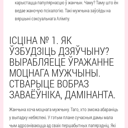
карыстацца папулярнасцю ў жанчын. Чаму? Таму што ён
ведае жаночую псіхалогію. Такі мужчына заўсёды на
вяршыні сэксуальнага Алімпу.
ІСЦІНА № 1. ЯК
ЎЗБУДЗІЦЬ ДЗЯЎЧЫНУ?
ВЫРАБЛЯЕЦЕ ЎРАЖАННЕ
МОЦНАГА МУЖЧЫНЫ.
СТВАРЫЦЕ ВОБРАЗ
ЗАВАЁЎНІКА, ДАМІНАНТА.
Жанчына хоча моцнага мужчыну. Таго, хто зможа абараніць
у выпадку небяспекі. У гэтым плане сучасныя дамы мала
чым адрозніваюцца ад сваіх першабытных папярэдніц. Які