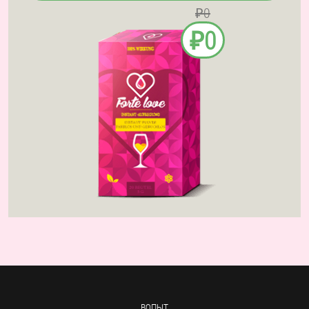
₽0
₽0
ВОПЫТ