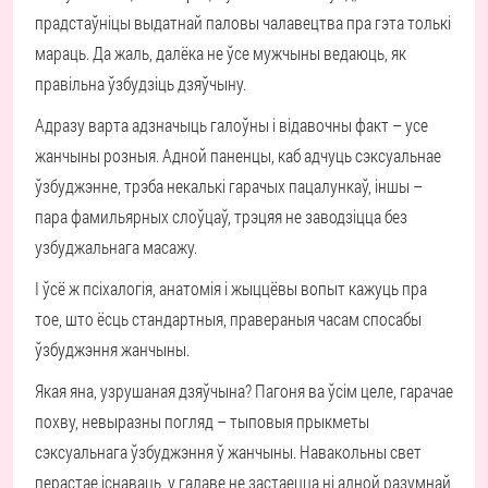
прадстаўніцы выдатнай паловы чалавецтва пра гэта толькі
мараць. Да жаль, далёка не ўсе мужчыны ведаюць, як
правільна ўзбудзіць дзяўчыну.
Адразу варта адзначыць галоўны і відавочны факт – усе
жанчыны розныя. Адной паненцы, каб адчуць сэксуальнае
ўзбуджэнне, трэба некалькі гарачых пацалункаў, іншы –
пара фамильярных слоўцаў, трэцяя не заводзіцца без
узбуджальнага масажу.
І ўсё ж псіхалогія, анатомія і жыццёвы вопыт кажуць пра
тое, што ёсць стандартныя, правераныя часам спосабы
ўзбуджэння жанчыны.
Якая яна, узрушаная дзяўчына? Пагоня ва ўсім целе, гарачае
похву, невыразны погляд – тыповыя прыкметы
сэксуальнага ўзбуджэння ў жанчыны. Навакольны свет
перастае існаваць, у галаве не застаецца ні адной разумнай