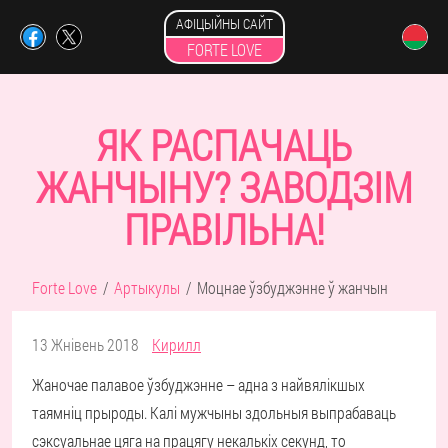
АФІЦЫЙНЫ САЙТ
FORTE LOVE
ЯК РАСПАЧАЦЬ
ЖАНЧЫНУ? ЗАВОДЗІМ
ПРАВІЛЬНА!
Forte Love
Артыкулы
Моцнае ўзбуджэнне ў жанчын
13 Жнівень 2018
Кирилл
Жаночае палавое ўзбуджэнне – адна з найвялікшых
таямніц прыроды. Калі мужчыны здольныя выпрабаваць
сэксуальнае цяга на працягу некалькіх секунд, то