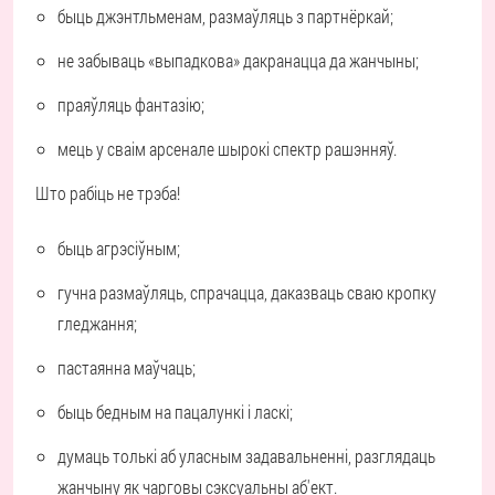
быць джэнтльменам, размаўляць з партнёркай;
не забываць «выпадкова» дакранацца да жанчыны;
праяўляць фантазію;
мець у сваім арсенале шырокі спектр рашэнняў.
Што рабіць не трэба!
быць агрэсіўным;
гучна размаўляць, спрачацца, даказваць сваю кропку
гледжання;
пастаянна маўчаць;
быць бедным на пацалункі і ласкі;
думаць толькі аб уласным задавальненні, разглядаць
жанчыну як чарговы сэксуальны аб'ект.