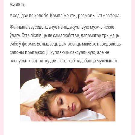
жывата.
У ход ідзе псіхалогія. Кампліменты, размовы і атмасфера.
Жанчына заўсёды шануе ненадакучлівую мужчынскае
ўвагу. Гэта ліслівіць яе самалюбстве, дапамагае трымаць
сябе ў форме. Большасць дам робяць макіяж, наведваюць
салоны прыгажосці і купляюць сэксуальную, але не
распусьнік вопратку для таго, каб падабацца мужчынам.