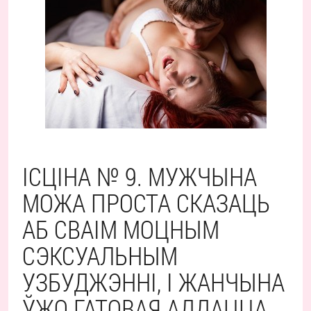
ІСЦІНА № 9. МУЖЧЫНА
МОЖА ПРОСТА СКАЗАЦЬ
АБ СВАІМ МОЦНЫМ
СЭКСУАЛЬНЫМ
УЗБУДЖЭННІ, І ЖАНЧЫНА
ЎЖО ГАТОВАЯ АДДАЦЦА