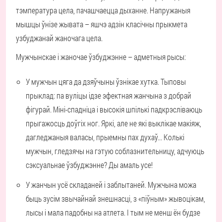
тэмпература цела, пачашчаецца дыханне. Напружаныя
мышцы ўнізе жывата – яшчэ адзін класічны прыкмета
узбуджанай жаночага цела.
Мужчынскае і жаночае ўзбуджэнне – адметныя рысы:
У мужчын цяга да дзяўчыны ўзнікае хутка. Тыповы
прыклад: па вуліцы ідзе эфектная жанчына з добрай
фігурай. Міні-спадніца і высокія шпількі падкрэсліваюць
прыгажосць доўгіх ног. Яркі, але не які выклікае макіяж,
дагледжаныя валасы, прыемны пах духаў... Колькі
мужчын, гледзячы на гэтую соблазнительницу, адчуюць
сэксуальнае ўзбуджэнне? Ды амаль усе!
У жанчын усё складаней і заблытаней. Мужчына можа
быць зусім звычайнай знешнасці, з «піўным» жывоцікам,
лысы і мала падобны на атлета. І тым не менш ён будзе