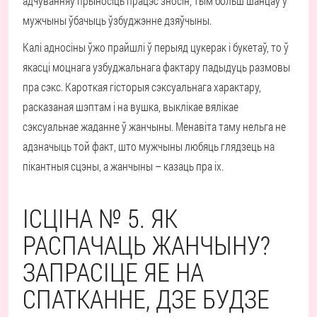
адчуванняў прыносіць працэс зносін, тым больш шанцаў у
мужчыны ўбачыць ўзбуджэнне дзяўчыны.
Калі адносіны ўжо прайшлі ў перыяд цукерак і букетаў, то ў
якасці моцнага узбуджальнага фактару падыдуць размовы
пра сэкс. Кароткая гісторыя сэксуальнага характару,
расказаная шэптам і на вушка, выклікае вялікае
сэксуальнае жаданне ў жанчыны. Менавіта таму нельга не
адзначыць той факт, што мужчыны любяць глядзець на
пікантныя сцэны, а жанчыны – казаць пра іх.
ІСЦІНА № 5. ЯК
РАСПАЧАЦЬ ЖАНЧЫНУ?
ЗАПРАСІЦЕ ЯЕ НА
СПАТКАННЕ, ДЗЕ БУДЗЕ