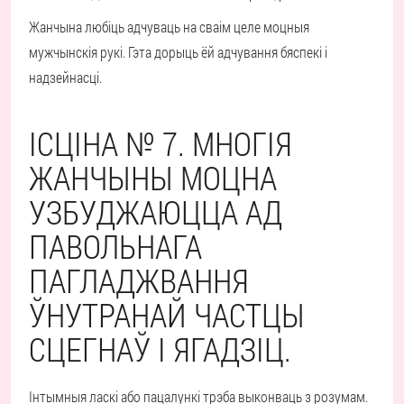
Жанчына любіць адчуваць на сваім целе моцныя
мужчынскія рукі. Гэта дорыць ёй адчування бяспекі і
надзейнасці.
ІСЦІНА № 7. МНОГІЯ
ЖАНЧЫНЫ МОЦНА
УЗБУДЖАЮЦЦА АД
ПАВОЛЬНАГА
ПАГЛАДЖВАННЯ
ЎНУТРАНАЙ ЧАСТЦЫ
СЦЕГНАЎ І ЯГАДЗІЦ.
Інтымныя ласкі або пацалункі трэба выконваць з розумам.