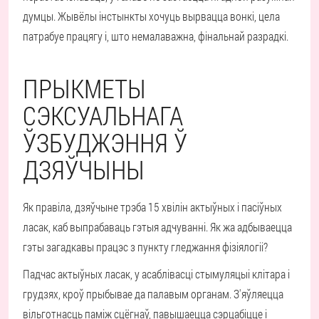
думцы. Жывёлы інстынкты хочуць вырвацца вонкі, цела
патрабуе працягу і, што немалаважна, фінальнай разрадкі.
ПРЫКМЕТЫ
СЭКСУАЛЬНАГА
ЎЗБУДЖЭННЯ Ў
ДЗЯЎЧЫНЫ
Як правіла, дзяўчыне трэба 15 хвілін актыўных і пасіўных
ласак, каб выпрабаваць гэтыя адчуванні. Як жа адбываецца
гэты загадкавы працэс з пункту гледжання фізіялогіі?
Падчас актыўных ласак, у асаблівасці стымуляцыі клітара і
грудзях, кроў прыбывае да палавым органам. З'яўляецца
вільготнасць паміж сцёгнаў, павышаецца сэрцабіцце і