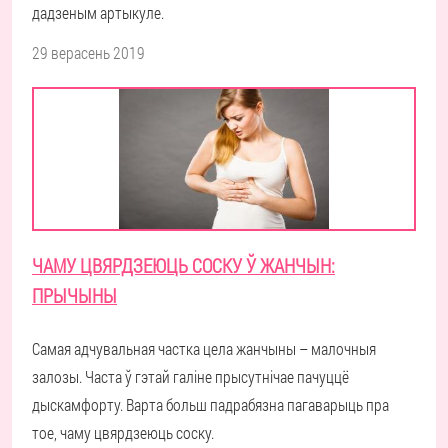
дадзеным артыкуле.
29 верасень 2019
ЧАМУ ЦВЯРДЗЕЮЦЬ СОСКУ Ў ЖАНЧЫН:
ПРЫЧЫНЫ
Самая адчувальная частка цела жанчыны – малочныя
залозы. Часта ў гэтай галіне прысутнічае пачуццё
дыскамфорту. Варта больш падрабязна пагаварыць пра
тое, чаму цвярдзеюць соску.