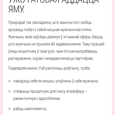
ЯМУ.
Прыродай так закладзена, што жаночы пол любіць
адчуваць побач з сабой моцнае мужчынскае плячо.
Жанчына, якая заўсёды дамінуе ў інтымнай сферы, баіцца,
што мужчына не прынясе ёй задавальнення. Таму прасцей
ўзяць ініцыятыву ў свае рукі, чым потым выпрабаваць
расчараванне, сорам і незадаволенасць партнёрам.
Падвядзем вынікі. Каб распачаць дзяўчыну, трэба:
паводзіць сябе як моцны, упэўнены ў сабе мужчына;
стварыць прыдатную для сэксу атмасферу –
рамантычную і адасобленае;
рабіць кампліменты;