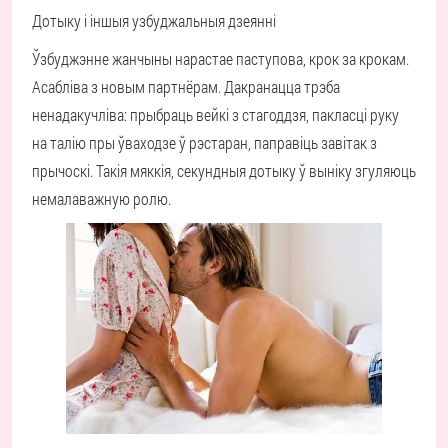
Дотыку і іншыя узбуджальныя дзеянні
Ўзбуджэнне жанчыны нарастае паступова, крок за крокам.
Асабліва з новым партнёрам. Дакранацца трэба
ненадакучліва: прыбраць вейкі з стагоддзя, пакласці руку
на талію пры ўваходзе ў рэстаран, паправіць завітак з
прычоскі. Такія мяккія, секундныя дотыку ў выніку згуляюць
немалаважную ролю.