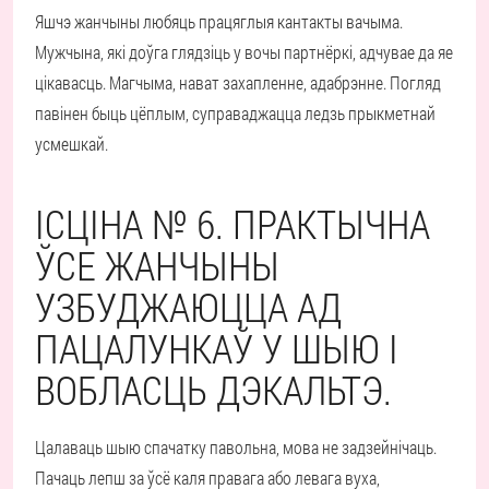
Яшчэ жанчыны любяць працяглыя кантакты вачыма.
Мужчына, які доўга глядзіць у вочы партнёркі, адчувае да яе
цікавасць. Магчыма, нават захапленне, адабрэнне. Погляд
павінен быць цёплым, суправаджацца ледзь прыкметнай
усмешкай.
ІСЦІНА № 6. ПРАКТЫЧНА
ЎСЕ ЖАНЧЫНЫ
УЗБУДЖАЮЦЦА АД
ПАЦАЛУНКАЎ У ШЫЮ І
ВОБЛАСЦЬ ДЭКАЛЬТЭ.
Цалаваць шыю спачатку павольна, мова не задзейнічаць.
Пачаць лепш за ўсё каля правага або левага вуха,