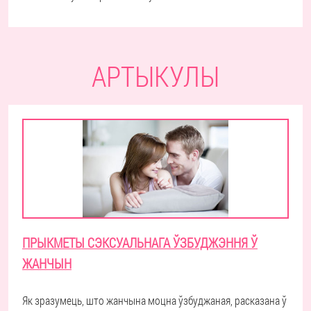
АРТЫКУЛЫ
ПРЫКМЕТЫ СЭКСУАЛЬНАГА ЎЗБУДЖЭННЯ Ў
ЖАНЧЫН
Як зразумець, што жанчына моцна ўзбуджаная, расказана ў