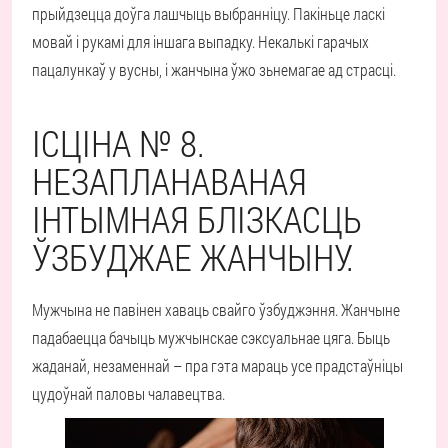
прыйдзецца доўга лашчыць выбранніцу. Пакіньце ласкі
мовай і рукамі для іншага выпадку. Некалькі гарачых
пацалункаў у вусны, і жанчына ўжо зьнемагае ад страсці.
ІСЦІНА № 8.
НЕЗАПЛАНАВАНАЯ
ІНТЫМНАЯ БЛІЗКАСЦЬ
ЎЗБУДЖАЕ ЖАНЧЫНУ.
Мужчына не павінен хаваць свайго ўзбуджэння. Жанчыне
падабаецца бачыць мужчынскае сэксуальнае цяга. Быць
жаданай, незаменнай – пра гэта мараць усе прадстаўніцы
цудоўнай паловы чалавецтва.