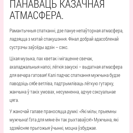
ПАНАВАЦЬ КАЗАЧНАЯ
АТМАСФЕРА.
Рамантычныя спатканні, дзе пануе непаўторная атмасфера,
ладзяцца з мэтай спакушэння. Фінал добрай адасобленай
сустрэчы заўсёды адзін – сэкс.
Ціхая музыка, пах кветак і мігаценне свечак,
ахаладжальныя напоі, лёгкія закускі – выдатная атмасфера
для вечара гатовая! Калі падчас спаткання мужчына будзе
паводзіць сябе ветліва, падтрымліваць лёгкую гутарку,
жанчына ў такіх умовах, несумненна, адчуе сэксуальнае
цяга.
У жаночай галаве праносяцца думкі: «Які мілы, прыемны
мужчына! Гэта для мяне ён так рыхтаваўся!» Мужчына, які
здзяйсняе прыгожыя ўчынкі, моцна ўзбуджае.