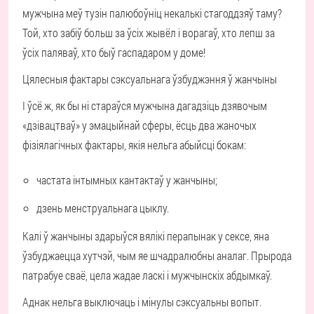
мужчына меў тузін палюбоўніц некалькі стагоддзяў таму?
Той, хто забіў больш за ўсіх жывёл і ворагаў, хто лепш за
ўсіх паляваў, хто быў гаспадаром у доме!
Цялесныя фактары сэксуальнага ўзбуджэння ў жанчыны
І ўсё ж, як бы ні стараўся мужчына дагадзіць дзявочым
«дзівацтваў» у эмацыйнай сферы, ёсць два жаночых
фізіялагічных фактары, якія нельга абыйсці бокам:
частата інтымных кантактаў у жанчыны;
дзень менструальнага цыклу.
Калі ў жанчыны здарыўся вялікі перапынак у сексе, яна
ўзбуджаецца хутчэй, чым яе шчадралюбны аналаг. Прырода
патрабуе сваё, цела жадае ласкі і мужчынскіх абдымкаў.
Аднак нельга выключаць і мінулы сэксуальны вопыт.