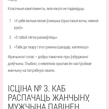
Класічныя кампліменты, якія ніколі не падвядуць:
«У цябе вельмі мілая ўсмешка (прыгожыя вочы, мяккія
рукі)».
«З табой лёгка размаўляць».
«Табе да твару гэта сукенка (швэдар, капялюш)».
Мужчынскі голас – добры памочнік пры ўзбуджэнні
дзяўчыны. Глыбокі, з невялікім хрыпам ён настройвае
жанчыну на патрэбную хвалю.
ІСЦІНА № 3. КАБ
РАСПАЧАЦЬ ЖАНЧЫНУ,
МУЖЧЫНА ПАВІНЕН