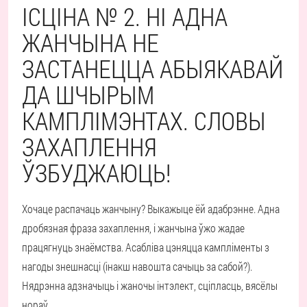
ІСЦІНА № 2. НІ АДНА
ЖАНЧЫНА НЕ
ЗАСТАНЕЦЦА АБЫЯКАВАЙ
ДА ШЧЫРЫМ
КАМПЛІМЭНТАХ. СЛОВЫ
ЗАХАПЛЕННЯ
ЎЗБУДЖАЮЦЬ!
Хочаце распачаць жанчыну? Выкажыце ёй адабрэнне. Адна
дробязная фраза захаплення, і жанчына ўжо жадае
працягнуць знаёмства. Асабліва цэняцца кампліменты з
нагоды знешнасці (інакш навошта сачыць за сабой?).
Нядрэнна адзначыць і жаночы інтэлект, сціпласць, вясёлы
нораў.