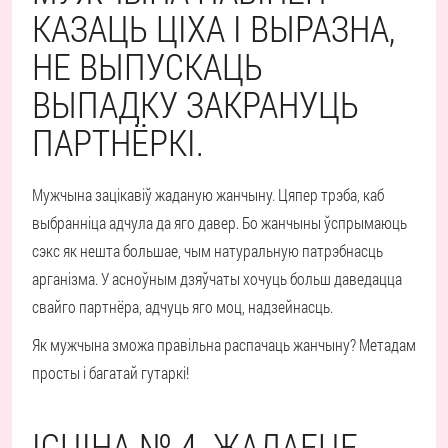
КАЗАЦЬ ЦІХА І ВЫРАЗНА,
НЕ ВЫПУСКАЦЬ
ВЫПАДКУ ЗАКРАНУЦЬ
ПАРТНЁРКІ.
Мужчына зацікавіў жаданую жанчыну. Цяпер трэба, каб
выбранніца адчула да яго давер. Бо жанчыны ўспрымаюць
сэкс як нешта большае, чым натуральную патрэбнасць
арганізма. У асноўным дзяўчаты хочуць больш даведацца
свайго партнёра, адчуць яго моц, надзейнасць.
Як мужчына зможа правільна распачаць жанчыну? Метадам
просты і багатай гутаркі!
ІСЦІНА № 4. ЖАДАЕЦЕ