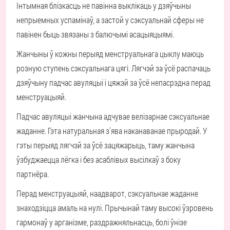
Інтымная блізкасць не павінна выклікаць у дзяўчыны
непрыемных успамінаў, а застой у сэксуальнай сферы не
павінен быць звязаны з балючымі асацыяцыямі.
Жанчыны ў кожны перыяд менструальнага цыклу маюць
розную ступень сэксуальнага цягі. Лягчэй за ўсё распачаць
дзяўчыну падчас авуляцыі і цяжэй за ўсё непасрэдна перад
менструацыяй.
Падчас авуляцыі жанчына адчувае велізарнае сэксуальнае
жаданне. Гэта натуральная з'ява наканаванае прыродай. У
гэты перыяд лягчэй за ўсё зацяжарыць, таму жанчына
ўзбуджаецца лёгка і без асаблівых высілкаў з боку
партнёра.
Перад менструацыяй, наадварот, сэксуальнае жаданне
знаходзіцца амаль на нулі. Прычынай таму высокі ўзровень
гармонаў у арганізме, раздражняльнасць, болі ўнізе