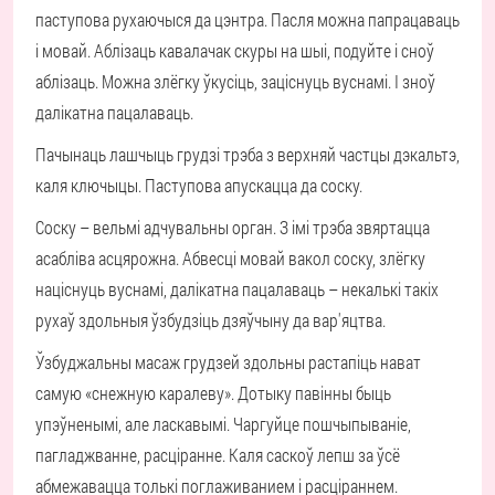
паступова рухаючыся да цэнтра. Пасля можна папрацаваць
і мовай. Аблізаць кавалачак скуры на шыі, подуйте і сноў
аблізаць. Можна злёгку ўкусіць, заціснуць вуснамі. І зноў
далікатна пацалаваць.
Пачынаць лашчыць грудзі трэба з верхняй частцы дэкальтэ,
каля ключыцы. Паступова апускацца да соску.
Соску – вельмі адчувальны орган. З імі трэба звяртацца
асабліва асцярожна. Абвесці мовай вакол соску, злёгку
націснуць вуснамі, далікатна пацалаваць – некалькі такіх
рухаў здольныя ўзбудзіць дзяўчыну да вар'яцтва.
Ўзбуджальны масаж грудзей здольны растапіць нават
самую «снежную каралеву». Дотыку павінны быць
упэўненымі, але ласкавымі. Чаргуйце пошчыпываніе,
пагладжванне, расціранне. Каля саскоў лепш за ўсё
абмежавацца толькі поглаживанием і расціраннем.