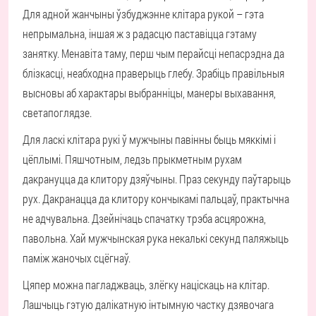
Для адной жанчыны ўзбуджэнне клітара рукой – гэта
непрымальна, іншая ж з радасцю паставіцца гэтаму
занятку. Менавіта таму, перш чым перайсці непасрэдна да
блізкасці, неабходна праверыць глебу. Зрабіць правільныя
высновы аб характары выбранніцы, манеры выхавання,
светапоглядзе.
Для ласкі клітара рукі ў мужчыны павінны быць мяккімі і
цёплымі. Пяшчотным, ледзь прыкметным рухам
дакрануцца да клитору дзяўчыны. Праз секунду паўтарыць
рух. Дакранацца да клитору кончыкамі пальцаў, практычна
не адчувальна. Дзейнічаць спачатку трэба асцярожна,
павольна. Хай мужчынская рука некалькі секунд паляжыць
паміж жаночых сцёгнаў.
Цяпер можна пагладжваць, злёгку націскаць на клітар.
Лашчыць гэтую далікатную інтымную частку дзявочага