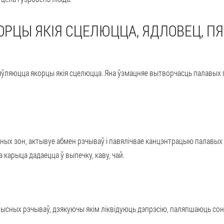
КОРЦЫ ЯКІЯ СЦЕЛЮЦЦА, ЯДЛОВЕЦ, П
яўляюцца якорцы якія сцелюцца. Яна ўзмацняе вытворчасць палавых
ных зон, актывуе абмен рэчываў і павялічвае канцэнтрацыю палавых 
 карыца дадаецца ў выпечку, каву, чай.
сных рэчываў, дзякуючы якім ліквідуюць дэпрэсію, паляпшаюць сон і