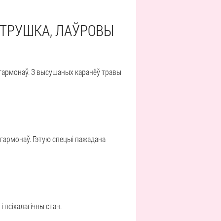
ЯТРУШКА, ЛАЎРОВЫ
 гармонаў. З высушаных каранёў травы
гармонаў. Гэтую спецыі пажадана
 псіхалагічны стан.