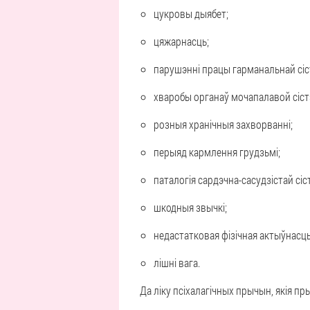
цукровы дыябет;
цяжарнасць;
парушэнні працы гарманальнай сі
хваробы органаў мочапалавой сіс
розныя хранічныя захворванні;
перыяд кармлення грудзьмі;
паталогія сардэчна-сасудзістай сіс
шкодныя звычкі;
недастатковая фізічная актыўнасць
лішні вага.
Да ліку псіхалагічных прычын, якія пр