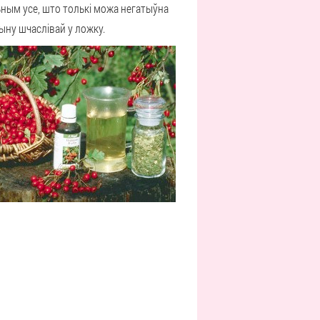
льным усе, што толькі можа негатыўна
чыну шчаслівай у ложку.