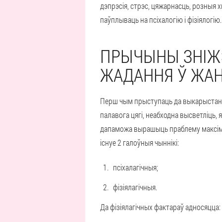
дэпрэсія, стрэс, цяжарнасць, розныя 
паўплываць на псіхалогію і фізіялогі
ПРЫЧЫНЫ ЗНІЖ
ЖАДАННЯ Ў ЖА
Перш чым прыступаць да выкарыстан
палавога цягі, неабходна высветліць, я
дапаможа вырашыць праблему максім
існуе 2 галоўныя чыннікі:
псіхалагічныя;
фізіялагічныя.
Да фізіялагічных фактараў адносяцца: