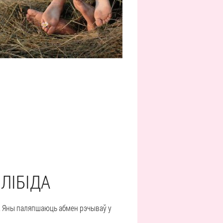
ЛІБІДА
. Яны паляпшаюць абмен рэчываў у