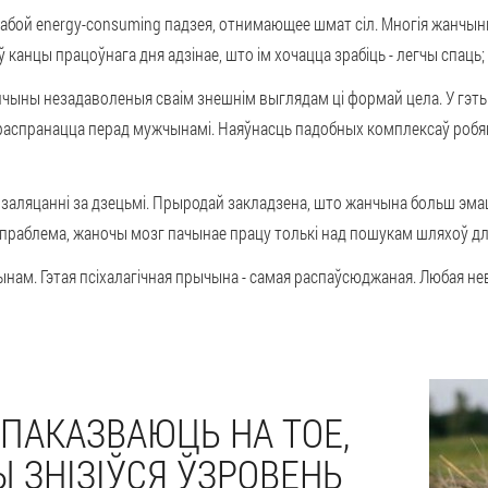
сабой energy-consuming падзея, отнимающее шмат сіл. Многія жанчы
ў канцы працоўнага дня адзінае, што ім хочацца зрабіць - легчы спаць;
чыны незадаволеныя сваім знешнім выглядам ці формай цела. У гэт
 распранацца перад мужчынамі. Наяўнасць падобных комплексаў роб
 заляцанні за дзецьмі. Прыродай закладзена, што жанчына больш эма
зь праблема, жаночы мозг пачынае працу толькі над пошукам шляхоў д
нам. Гэтая псіхалагічная прычына - самая распаўсюджаная. Любая не
 ПАКАЗВАЮЦЬ НА ТОЕ,
 ЗНІЗІЎСЯ ЎЗРОВЕНЬ