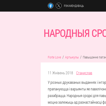
РЭКАМЕНДАВАЦЬ
НАРОДНЫЯ СРО
Forte Love
Артыкулы
Павышэнне патэн
11 Жнівень 2018
Станислав
У розных друкаваных выданнях і інтэ
прапануюцца і варыянты яе павелічэнн
разабрацца. Народныя сродкі для пав
моцна залежыць ад разнастайнасці фа