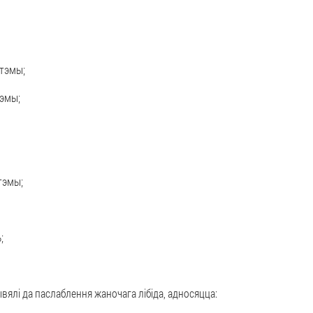
стэмы;
тэмы;
тэмы;
;
ывялі да паслаблення жаночага лібіда, адносяцца: