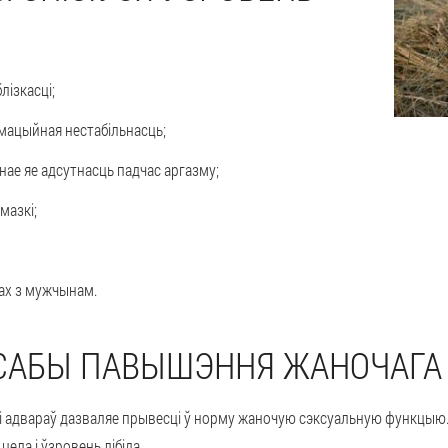
ізкасці;
мацыйная нестабільнасць;
нае яе адсутнасць падчас аргазму;
мазкі;
нах з мужчынам.
САБЫ ПАВЫШЭННЯ ЖАНОЧАГА 
і адвараў дазваляе прывесці ў норму жаночую сэксуальную функцыю
ела і ўзровень лібіда.