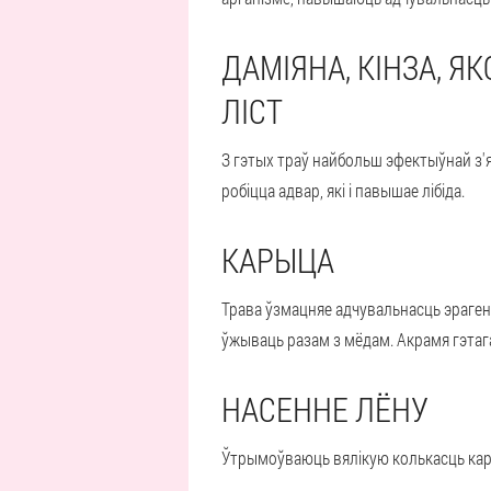
ДАМІЯНА, КІНЗА, Я
ЛІСТ
З гэтых траў найбольш эфектыўнай з'
робіцца адвар, які і павышае лібіда.
КАРЫЦА
Трава ўзмацняе адчувальнасць эраген
ўжываць разам з мёдам. Акрамя гэтага
НАСЕННЕ ЛЁНУ
Ўтрымоўваюць вялікую колькасць кары