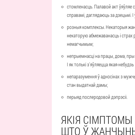
стомленасць. Палавой акт ўяўляе 
справамі, даглядаюць за дзецьмі. І 
розныя комплексы. Некаторыя жан
некаторую абмежаванасць і страх
немагчымым;
непрыемнасці на працы, дома, пры
І як толькі з'яўляецца якая-небуд
непаразумення ў адносінах з мужчы
стан выдатнай дамы;
перыяд послеродовой дэпрэсіі.
ЯКІЯ СІМПТОМЫ
ШТО Ў ЖАНЧЫНЫ