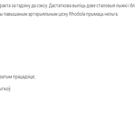
акта за гадзіну да сэксу. Дастаткова выпіць дзве сталовыя лыжкі і бл
ры павышаным артэрыяльным ціску Rhodiola прымаць нельга.
 затым працадзіце;
ыткоў.