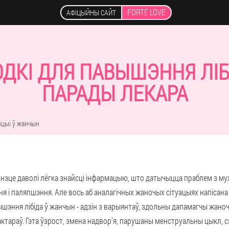
FORTE LOVE
АФІЦЫЙНЫ САЙТ
ДКІ ДЛЯ ПАВЫШЭННЯ ЛІБ
ПАРАДЫ ЛЕКАРА
цыі ў жанчын
рнэце даволі лёгка знайсці інфармацыю, што датычыцца праблем з му
я і паляпшэння. Але вось аб аналагічных жаночых сітуацыях напісана
ышэння лібіда ў жанчын - адзін з варыянтаў, здольны дапамагчы жано
ктараў. Гэта ўзрост, змена надвор'я, парушаны менструальны цыкл, 