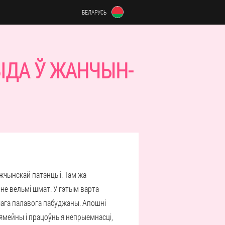
БЕЛАРУСЬ
ІДА Ў ЖАНЧЫН-
жчынскай патэнцыі. Там жа
 не вельмі шмат. У гэтым варта
чага палавога пабуджаны. Апошні
сямейны і працоўныя непрыемнасці,