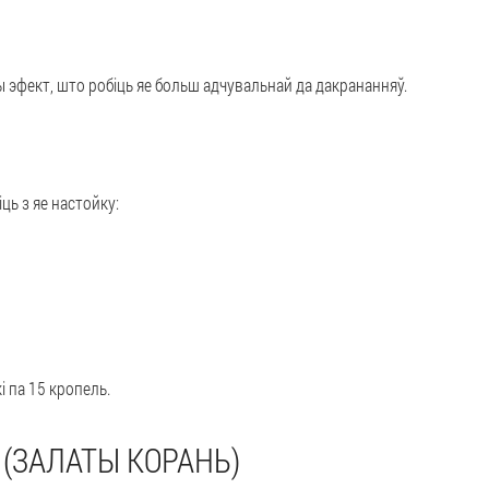
эфект, што робіць яе больш адчувальнай да дакрананняў.
ць з яе настойку:
і па 15 кропель.
(ЗАЛАТЫ КОРАНЬ)