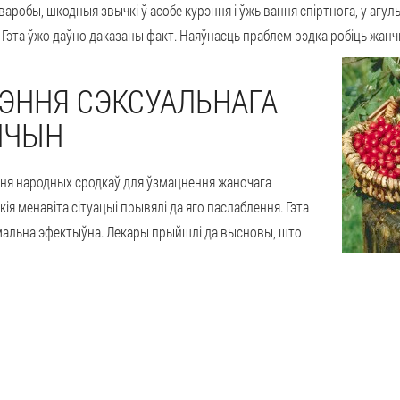
хваробы, шкодныя звычкі ў асобе курэння і ўжывання спіртнога, у агу
ю. Гэта ўжо даўно даказаны факт. Наяўнасць праблем рэдка робіць жан
ЭННЯ СЭКСУАЛЬНАГА
НЧЫН
ня народных сродкаў для ўзмацнення жаночага
кія менавіта сітуацыі прывялі да яго паслаблення. Гэта
альна эфектыўна. Лекары прыйшлі да высновы, што