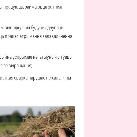
ны працуюць, займаюцца хатнімі
ым выпадку яны будуць адчуваць
яць працэс атрымання задавальнення
цыйна ўспрымае негатыўныя сітуацыі.
ля яе вырашэння;
вялікая сварка парушае псіхалагічны