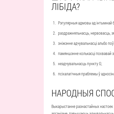
ЛІБІДА?
Рэгулярныя адмовы ад інтымнай бл
раздражняльнасць, нервовасць, э
зніжэнне адчувальнасці альбо поў
памяншэнне колькасці похвавай з
неадчувальнасць пункту G;
псіхалагічныя праблемы ў адносі
НАРОДНЫЯ СПО
Выкарыстанне разнастайных настоек 
арганізме, павышаюць адчувальнасць ц