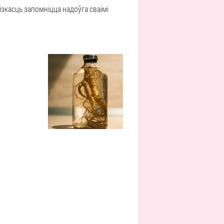
ізкасць запомніцца надоўга сваімі