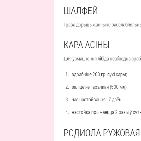
ШАЛФЕЙ
Трава дорыць жанчыне расслабляльны 
КАРА АСІНЫ
Для ўзмацнення лібіда неабходна зрабі
здрабніце 200 гр. сухі кары;
заліце яе гарэлкай (500 мл);
час настойвання - 7 дзён;
настойка прымаецца 2 разы ў сутк
РОДИОЛА РУЖОВАЯ 