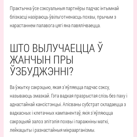
Практычна ўсе сэксуальныя партнёры падчас інтымнай
блізкасці назіраюць ўвільготненасць похвы, прычым з
нарастаннем палавога цягі яна павялічваецца.
ШТО ВЫЛУЧАЕЦЦА Ў
ЖАНЧЫН ПРЫ
ЎЗБУДЖЭННІ?
Ва ўжытку сакрэцыю, якая з'яўляецца падчас сэксу,
называюць змазкай. Гэта вадкая празрыстая слізь без паху і
аднастайнай кансістэнцыі. Апісваны субстрат складаецца з
вадкасных і клетачных кампанентаў, якія з'яўляюцца
сакрэцыяй залоз эпітэлія похвы і паражніны маткі,
лейкацыты і разнастайныя мікраарганізмы.