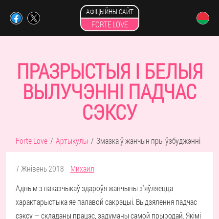
АФІЦЫЙНЫ САЙТ
FORTE LOVE
ПРАЗРЫСТЫЯ І БЕЛЫЯ
ВЫЛУЧЭННІ ПАДЧАС
СЭКСУ
Forte Love
Артыкулы
Змазка ў жанчын пры ўзбуджэнні
7 Жнівень 2018
Михаил
Адным з паказчыкаў здароўя жанчыны з'яўляецца
характарыстыка яе палавой сакрэцыі. Выдзялення падчас
сэксу — складаны працэс, задуманы самой прыродай. Якімі