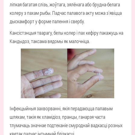
ліпкая багатая слізь, жоўтага, зялёнага або брудна-белага
колеру з пахам рыбы. Падчас палавога акту можа з'явіцца
дыскамфорт у форме палення і свербу.
Кансістэнцыя тварагу, белы колер і пах кефіру пакажуць на
Кандыдоз, таксама вядомы як малочніца.
Інфекцыйныя захворванні, якія перадаюцца палавым
шляхам, такія як хламідіоз, пранцы, ганарэя часта
тлумачаць значнае подтеканіе смуроднай вадкасці розных
кветак падчас інтымнай блізкасці.