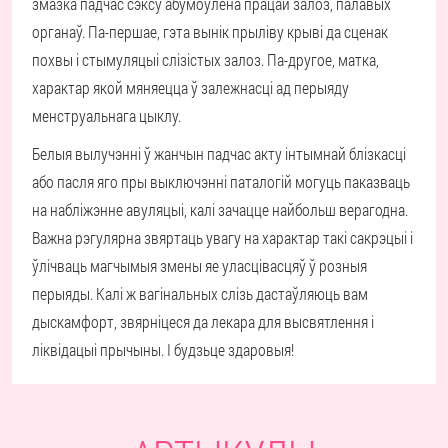
змазка падчас сэксу абумоўлена працай залоз, палавых
органаў. Па-першае, гэта вынік прыліву крыві да сценак
похвы і стымуляцыі слізістых залоз. Па-другое, матка,
характар якой мяняецца ў залежнасці ад перыяду
менструальнага цыклу.
Белыя вылучэнні ў жанчын падчас акту інтымнай блізкасці
або пасля яго пры выключэнні паталогій могуць паказваць
на набліжэнне авуляцыі, калі зачацце найбольш верагодна.
Важна рэгулярна звяртаць увагу на характар такі сакрэцыі і
ўлічваць магчымыя змены яе уласцівасцяў ў розныя
перыяды. Калі ж вагінальных слізь дастаўляюць вам
дыскамфорт, звярніцеся да лекара для высвятлення і
ліквідацыі прычыны. І будзьце здаровыя!