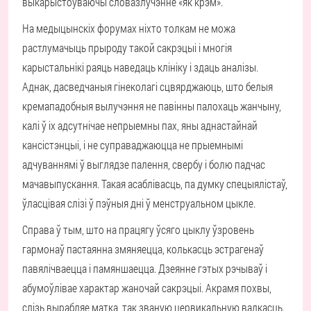
выкарыстоўваючы словазлучэнне «як крэм».
На медыцынскіх форумах ніхто толкам не можа
растлумачыць прыроду такой сакрэцыі і многія
карыстальнікі раяць наведаць клініку і здаць аналізы.
Аднак, дасведчаныя гінеколагі сцвярджаюць, што белыя
кремападобныя вылучэння не павінны палохаць жанчыну,
калі ў іх адсутнічае непрыемны пах, яны аднастайнай
кансістэнцыі, і не суправаджаюцца не прыемнымі
адчуваннямі ў выглядзе палення, свербу і болю падчас
мачавыпускання. Такая асаблівасць, па думку спецыялістаў,
ўласцівая слізі ў пэўныя дні ў менструальном цыкле.
Справа ў тым, што на працягу ўсяго цыклу ўзровень
гармонаў пастаянна змяняецца, колькасць эстрагенаў
павялічваецца і памяншаецца. Дзеянне гэтых рэчываў і
абумоўлівае характар жаночай сакрэцыі. Акрамя похвы,
слізь вырабляе матка, так званую цервикальную вадкасць.