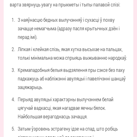
варта звярнуць увагу на прыкметы і тыпы палавой слізі:
З наяўнасцю бедных вылучэнняў і сухасці ў похву
зачацце немагчыма (адразу пасля крытычных дзён і
перад імі).
Ліпкая і клейкая слізь, якая хутка высыхае на пальцах,
толькі мінімальна можа спрыяць выжыванню народкаў.
Кремападобныя белыя выдзялення пры сэксе без паху
падкажуць аб набліжэнні авуляцыі і павелічэнні шанцаў
зацяжарыць.
Перыяд авуляцыі характэрны вылучэннем белай
цягучай вадкасці, якая нагадвае яечны бялок.
Найбольшая верагоднасць зачацця.
Затым ўзровень эстрагену ідзе на спад, што робіць