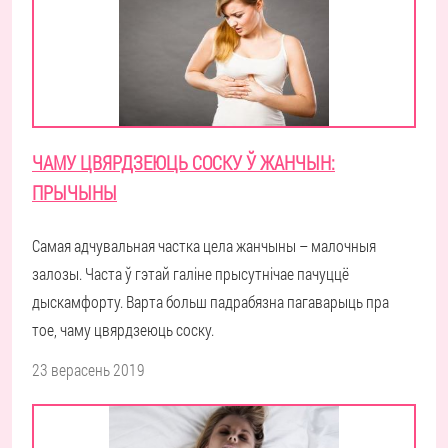
ЧАМУ ЦВЯРДЗЕЮЦЬ СОСКУ Ў ЖАНЧЫН:
ПРЫЧЫНЫ
Самая адчувальная частка цела жанчыны – малочныя
залозы. Часта ў гэтай галіне прысутнічае пачуццё
дыскамфорту. Варта больш падрабязна пагаварыць пра
тое, чаму цвярдзеюць соску.
23 верасень 2019