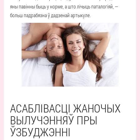
яны павінны быць у норме, а што лічыць паталогіяй, —
больш падрабязна ў дадзенай артыкуле.
АСАБЛІВАСЦІ ЖАНОЧЫХ
ВЫЛУЧЭННЯЎ ПРЫ
ЎЗБУДЖЭННІ