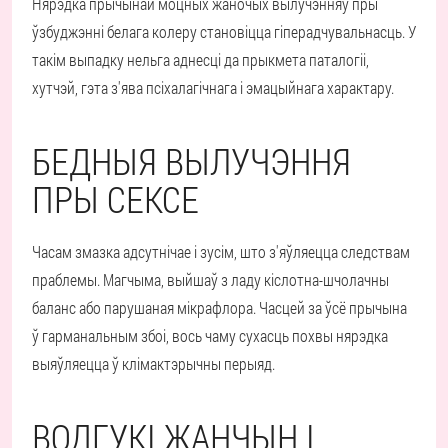
Нярэдка прычынай моцных жаночых вылучэнняў пры
ўзбуджэнні белага колеру становіцца гіперадчувальнасць. У
такім выпадку нельга аднесці да прыкмета паталогіі,
хутчэй, гэта з'ява псіхалагічнага і эмацыйнага характару.
БЕДНЫЯ ВЫЛУЧЭННЯ
ПРЫ СЕКСЕ
Часам змазка адсутнічае і зусім, што з'яўляецца следствам
праблемы. Магчыма, выйшаў з ладу кіслотна-шчолачны
баланс або парушаная мікрафлора. Часцей за ўсё прычына
ў гарманальным збоі, вось чаму сухасць похвы нярэдка
выяўляецца ў клімактэрычны перыяд.
ВОДГУКІ ЖАНЧЫН І