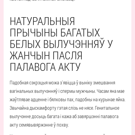
НАТУРАЛЬНЫЯ
ПРЫЧЫНЫ БАГАТЫХ
БЕЛЫХ ВЫЛУЧЭННЯЎ У
ЖАНЧЫН ПАСЛЯ
ПАЛАВОГА АКТУ
Падобная сэкрэцыя можа з'явіцца ў выніку змешвання
вагінальных вылучэнняў і спермы мужчыны. Часам яна мае
жаўтлявае адценне і бялковы пах, падобны на курынае яйка.
Звычайна дыскамфорту гэтая слізь не нясе. Генитальное
вылучэнне досыць багата і кажа аб завяршэнні палавога
акту семявывяржэнне ў похву.