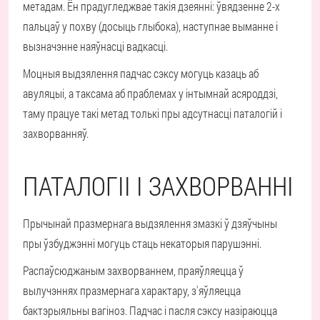
метадам. Ён прадугледжвае такія дзеянні: ўвядзенне 2-х
пальцаў у похву (досыць глыбока), наступнае выманне і
вызначэнне наяўнасці вадкасці.
Моцныя выдзялення падчас сэксу могуць казаць аб
авуляцыі, а таксама аб праблемах у інтымнай асяроддзі,
таму працуе такі метад толькі пры адсутнасці паталогій і
захворванняў.
ПАТАЛОГІІ І ЗАХВОРВАННІ
Прычынай празмернага выдзялення змазкі ў дзяўчыны
пры ўзбуджэнні могуць стаць некаторыя парушэнні.
Распаўсюджаным захворваннем, праяўляецца ў
вылучэннях празмернага характару, з'яўляецца
бактэрыяльны вагіноз. Падчас і пасля сэксу назіраюцца