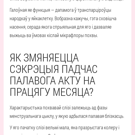
Галоўная яе функцыя — дапамога ў транспарціроўцы
народкаў у яйкаклетку. Вобразна кажучы, гэта сховішча
насення, серада якога спрыяльная для яго і дазваляе
выжыць ва ўмовах кіслай мікрафлоры похвы.
ЯК ЗМЯНЯЕЦЦА
СЭКРЭЦЫЯ ПАДЧАС
ПАЛАВОГА АКТУ НА
ПРАЦЯГУ МЕСЯЦА?
Характарыстыка похвавай слізі залежыць ад фазы
менструальнага цыклу, у якую адбылася палавая блізкасць.
У яго пачатку слізі вельмі мала, яна празрыстага колеру і