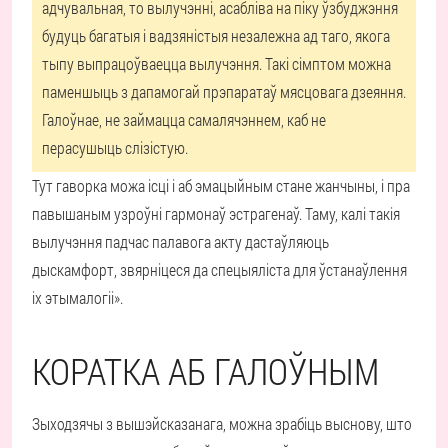
адчувальная, то вылучэнні, асабліва на піку ўзбуджэння
будуць багатыя і вадзяністыя незалежна ад таго, якога
тыпу выпрацоўваецца вылучэння. Такі сімптом можна
паменшыць з дапамогай прэпаратаў мясцовага дзеяння.
Галоўнае, не займацца самалячэннем, каб не
перасушыць слізістую.
Тут гаворка можа ісці і аб эмацыйным стане жанчыны, і пра
павышаным узроўні гармонаў эстрагенаў. Таму, калі такія
вылучэння падчас палавога акту дастаўляюць
дыскамфорт, звярніцеся да спецыяліста для ўстанаўлення
іх этымалогіі».
КОРАТКА АБ ГАЛОЎНЫМ
Зыходзячы з вышэйсказанага, можна зрабіць выснову, што