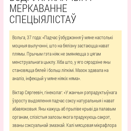
МЕРКАВАННЕ
СПЕЦЫЯЛІСТАЎ
Вольга, 37 года: «Падчас ўзбуджэння ў мяне настолькі
моцныя вылучэнні, што на бялізну застаюцца нават
плямы. Прычым гэта ніяк не змяняецца з цягам
менструальнага цыклу. Хіба што, у яго сярэдзіне яны
становяцца бялей і больш ліпкімі. Мазок здавала на
аналіз, інфекцый у мяне ніякіх няма».
Віктар Сяргеевіч, гінеколаг: «У жанчын рэпрадуктыўнага
ўзросту выдзялення падчас сэксу натуральныя і нават
абавязковыя. Яны кажуць аб прыліве крыві да палавым
органам, слізістыя залозы якога прадукуюць сакрэт,
званы сэксуальнай змазкай. Калі мясцовая мікрафлора