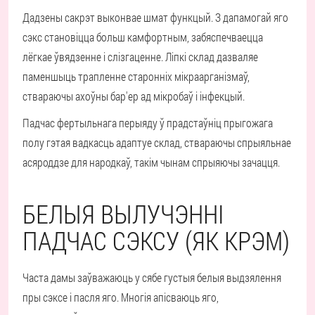
Дадзены сакрэт выконвае шмат функцый. З дапамогай яго
сэкс становіцца больш камфортным, забяспечваецца
лёгкае ўвядзенне і слізгаценне. Ліпкі склад дазваляе
паменшыць трапленне старонніх мікраарганізмаў,
ствараючы ахоўны бар'ер ад мікробаў і інфекцый.
Падчас фертыльнага перыяду ў прадстаўніц прыгожага
полу гэтая вадкасць адаптуе склад, ствараючы спрыяльнае
асяроддзе для народкаў, такім чынам спрыяючы зачацця.
БЕЛЫЯ ВЫЛУЧЭННІ
ПАДЧАС СЭКСУ (ЯК КРЭМ)
Часта дамы заўважаюць у сябе густыя белыя выдзялення
пры сэксе і пасля яго. Многія апісваюць яго,