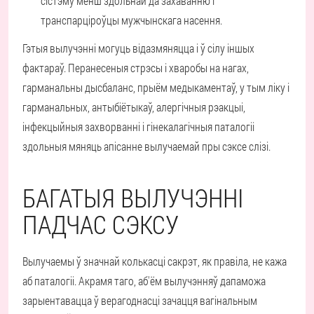
сістэму менш здольнай да захаванню і
транспарціроўцы мужчынскага насення.
Гэтыя вылучэнні могуць відазмяняцца і ў сілу іншых
фактараў. Перанесеныя стрэсы і хваробы на нагах,
гарманальны дысбаланс, прыём медыкаментаў, у тым ліку і
гарманальных, антыбіётыкаў, алергічныя рэакцыі,
інфекцыйныя захворванні і гінекалагічныя паталогіі
здольныя мяняць апісанне вылучаемай пры сэксе слізі.
БАГАТЫЯ ВЫЛУЧЭННІ
ПАДЧАС СЭКСУ
Вылучаемы ў значнай колькасці сакрэт, як правіла, не кажа
аб паталогіі. Акрамя таго, аб'ём вылучэнняў дапаможа
зарыентавацца ў верагоднасці зачацця вагінальным