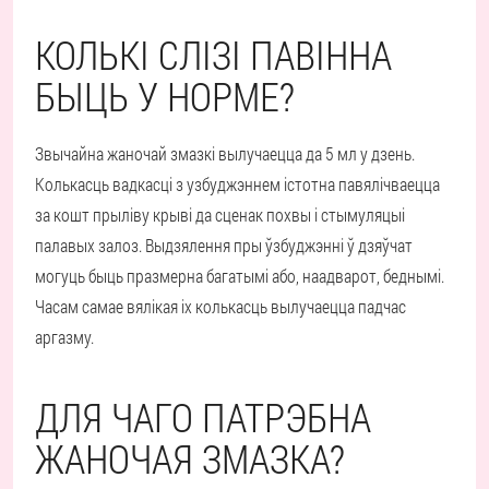
КОЛЬКІ СЛІЗІ ПАВІННА
БЫЦЬ У НОРМЕ?
Звычайна жаночай змазкі вылучаецца да 5 мл у дзень.
Колькасць вадкасці з узбуджэннем істотна павялічваецца
за кошт прыліву крыві да сценак похвы і стымуляцыі
палавых залоз. Выдзялення пры ўзбуджэнні ў дзяўчат
могуць быць празмерна багатымі або, наадварот, беднымі.
Часам самае вялікая іх колькасць вылучаецца падчас
аргазму.
ДЛЯ ЧАГО ПАТРЭБНА
ЖАНОЧАЯ ЗМАЗКА?