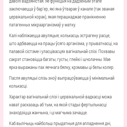
даволі вадзяністая. Яе функцыя на дадзеным этапе
заключаецца ў бар'ер, які яна ўтварае ў канале (так званая
цервікальной корак), якая перашкаджае пранікненню
патагенных мікраарганізмаў у матку.
Калі набліжаецца авуляцыя, колькасць эстрагену расце,
што адбіваецца на працы ўсяго арганізма, у прыватнасці, на
палавой сістэме і уласцівасцях вагінальнай слізі. Похвавы
сакрэт становіцца багаты, густы, глейкі і шчолачны. Мае
ярка выражаны пах яечнага бялку, крэмавы ці белы колер.
Пасля авуляцыі слізь зноў выпрацоўваецца ў мінімальнай
колькасці.
Характар вагінальнай слізі і цервікальной вадкасці можа
нават расказаць аб тым, на якой стадыі фертыльнасці
знаходзіцца жанчына, і ці магчыма зачацце.
Каб вылічыць найбольш прыдатныя для апладнення дні,