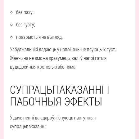
без паху;
без густу;
празрыстыя на выгляд.
Узбуджальнікі дадаюць у напоі, яны не псуюць іх густ.
Жанчына не зможа зразумець, калі ў напоі гэтыя
цудадзейныя кропелькі або няма.
СУПРАЦЬПАКАЗАННІ І
ПАБОЧНЫЯ ЭФЕКТЫ
У дачыненні да здароўя існуюць наступныя
супрацьпаказанні: