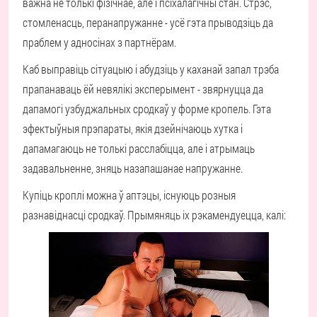
важна не толькі фізічнае, але і псіхалагічны стан. Стрэс,
стомленасць, перанапружанне - усё гэта прыводзіць да
праблем у адносінах з партнёрам.
Каб выправіць сітуацыю і абудзіць у каханай запал трэба
прапанаваць ёй невялікі эксперымент - звярнуцца да
дапамогі узбуджальных сродкаў у форме кропель. Гэта
эфектыўныя прэпараты, якія дзейнічаюць хутка і
дапамагаюць не толькі расслабіцца, але і атрымаць
задавальненне, зняць назапашанае напружанне.
Купіць кроплі можна ў аптэцы, існуюць розныя
разнавіднасці сродкаў. Прымяняць іх рэкамендуецца, калі: