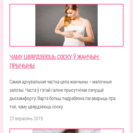
ЧАМУ ЦВЯРДЗЕЮЦЬ СОСКУ Ў ЖАНЧЫН:
ПРЫЧЫНЫ
Самая адчувальная частка цела жанчыны – малочныя
залозы. Часта ў гэтай галіне прысутнічае пачуццё
дыскамфорту. Варта больш падрабязна пагаварыць пра
тое, чаму цвярдзеюць соску.
23 верасень 2019