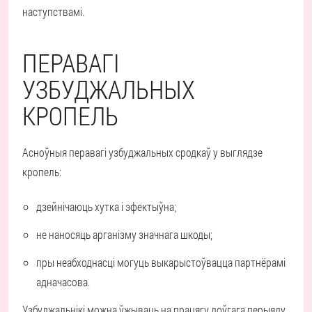
наступствамі.
ПЕРАВАГІ
УЗБУДЖАЛЬНЫХ
КРОПЕЛЬ
Асноўныя перавагі узбуджальных сродкаў у выглядзе
кропель:
дзейнічаюць хутка і эфектыўна;
не наносяць арганізму значнага шкоды;
пры неабходнасці могуць выкарыстоўвацца партнёрамі
адначасова.
Узбуджальнікі можна ўжываць на працягу доўгага перыяду