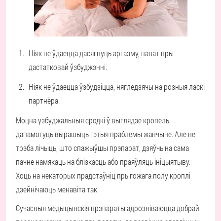
Ніяк не ўдаецца дасягнуць аргазму, нават пры
дастатковай ўзбуджэнні.
Ніяк не ўдаецца ўзбудзіцца, нягледзячы на розныя ласкі
партнёра.
Моцна узбуджальныя сродкі ў выглядзе кропель
дапамогуць вырашыць гэтыя праблемы жанчыне. Але не
трэба лічыць, што спажыўшы прэпарат, дзяўчына сама
пачне намякаць на блізкасць або праяўляць ініцыятыву.
Хоць на некаторых прадстаўніц прыгожага полу кроплі
дзейнічаюць менавіта так.
Сучасныя медыцынскія прэпараты адрозніваюцца добрай