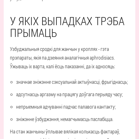
У ЯКІХ ВЫПАДКАХ ТРЭБА
ПРЫМАЦЬ
Узбуджальныя сродкі для жанчын у кроплях - гэта
прэпараты, якія па дзеяння аналагічныя aphrodisiacs.
Ўжываць іх варта, калі ёсць паказанні, да іх адносяць:
значнае зніжэнне сэксуальнай актыўнасці, фрыгіднасць;
адсутнасць аргазму на працягу доўгага перыяду часу;
непрыемныя адчуванні падчас палавога кантакту;
зніжэнне ўзбуджэння, немагчымасць паслабіцца.
На стан жанчыны ўплывае вялікая колькасць фактараў,