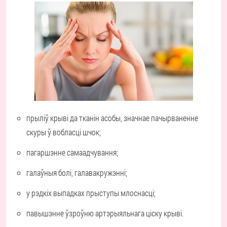
прыліў крыві да тканін асобы, значнае пачырваненне
скуры ў вобласці шчок;
пагаршэнне самаадчування;
галаўныя болі, галавакружэнні;
у рэдкіх выпадках прыступы млоснасці;
павышэнне ўзроўню артэрыяльнага ціску крыві.