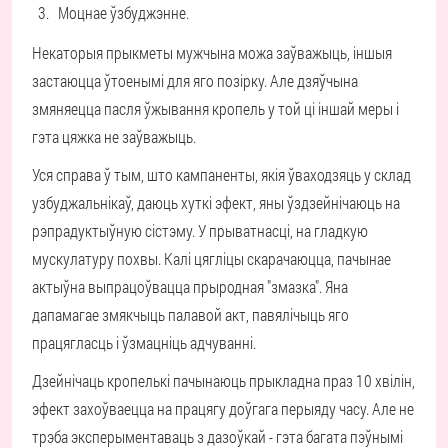
Моцнае ўзбуджэнне.
Некаторыя прыкметы мужчына можа заўважыць, іншыя
застаюцца ўтоенымі для яго позірку. Але дзяўчына
змяняецца пасля ўжывання кропель у той ці іншай меры і
гэта цяжка не заўважыць.
Уся справа ў тым, што кампаненты, якія ўваходзяць у склад
узбуджальнікаў, даюць хуткі эфект, яны ўздзейнічаюць на
рэпрадуктыўную сістэму. У прыватнасці, на гладкую
мускулатуру похвы. Калі цягліцы скарачаюцца, пачынае
актыўна выпрацоўвацца прыродная "змазка". Яна
дапамагае змякчыць палавой акт, павялічыць яго
працягласць і ўзмацніць адчуванні.
Дзейнічаць кропелькі пачынаюць прыкладна праз 10 хвілін,
эфект захоўваецца на працягу доўгага перыяду часу. Але не
трэба эксперыментаваць з дазоўкай - гэта багата пэўнымі