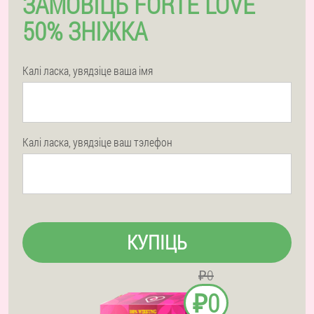
ЗАМОВІЦЬ FORTE LOVE
50% ЗНІЖКА
Калі ласка, увядзіце ваша імя
Калі ласка, увядзіце ваш тэлефон
КУПІЦЬ
₽0
₽0