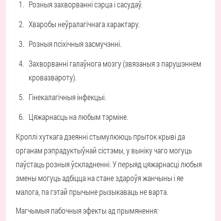
Розныя захворванні сэрца і сасудаў.
Хваробы неўралагічнага характару.
Розныя псіхічныя засмучэнні.
Захворванні галаўнога мозгу (звязаныя з парушэннем
кровазвароту).
Гінекалагічныя інфекцыі.
Цяжарнасць на любым тэрміне.
Кроплі хуткага дзеянні стымулююць прыток крыві да
органам рэпрадуктыўнай сістэмы, у выніку чаго могуць
паўстаць розныя ўскладненні. У перыяд цяжарнасці любыя
змены могуць адбіцца на стане здароўя жанчыны і яе
малога, па гэтай прычыне рызыкаваць не варта.
Магчымыя пабочныя эфекты ад прымянення: