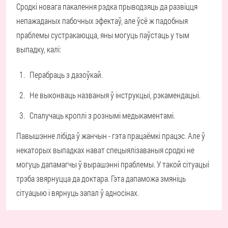
Сродкі новага пакалення рэдка прыводзяць да развіцця
непажаданых пабочных эфектаў, але ўсё ж падобныя
праблемы сустракаюцца, яны могуць паўстаць у тым
выпадку, калі:
Перабраць з дазоўкай.
Не выконваць названыя ў інструкцыі, рэкамендацыі.
Спалучаць кроплі з рознымі медыкаментамі.
Павышэнне лібіда ў жанчын - гэта працаёмкі працэс. Але ў
некаторых выпадках нават спецыялізаваныя сродкі не
могуць дапамагчы ў вырашэнні праблемы. У такой сітуацыі
трэба звярнуцца да доктара. Гэта дапаможа змяніць
сітуацыю і вярнуць запал ў адносінах.