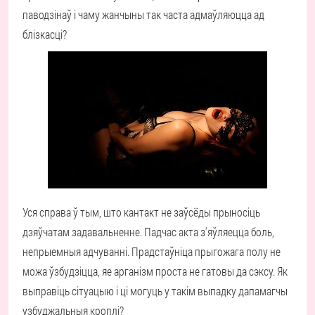
паводзінаў і чаму жанчыны так часта адмаўляюцца ад
блізкасці?
Уся справа ў тым, што кантакт не заўсёды прыносіць
дзяўчатам задавальненне. Падчас акта з'яўляецца боль,
непрыемныя адчуванні. Прадстаўніца прыгожага полу не
можа ўзбудзіцца, яе арганізм проста не гатовы да сэксу. Як
выправіць сітуацыю і ці могуць у такім выпадку дапамагчы
узбуджальныя кроплі?