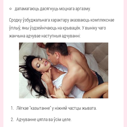
дапамагаюць дасягнуць моцнага аргазму.
Сродку ўзбуджальнага характару аказваюць комплекснае
ўплыў, яны ўздзейнічаюць на крывацёк. У выніку чаго
жанчына адчувае наступныя адчуванні:
Лёгкае "казытанне" у ніжняй частцы жывата.
Адчуванне цяпла ва ўсім целе.