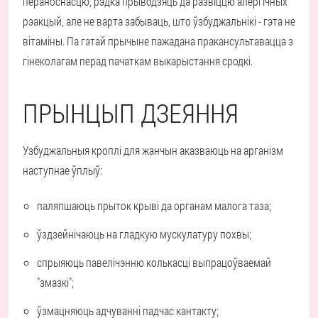
пераноснасцю, рэдка прыводзяць да развіццю алергічных
рэакцый, але не варта забываць, што ўзбуджальнікі - гэта не
вітаміны. Па гэтай прычыне пажадана пракансультавацца з
гінеколагам перад пачаткам выкарыстання сродкі.
ПРЫНЦЫП ДЗЕЯННЯ
Узбуджальныя кроплі для жанчын аказваюць на арганізм
наступнае ўплыў:
паляпшаюць прыток крыві да органам малога таза;
ўздзейнічаюць на гладкую мускулатуру похвы;
спрыяюць павелічэнню колькасці выпрацоўваемай
"змазкі";
ўзмацняюць адчуванні падчас кантакту;