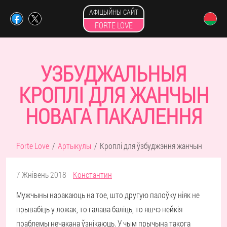
АФІЦЫЙНЫ САЙТ
FORTE LOVE
УЗБУДЖАЛЬНЫЯ
КРОПЛІ ДЛЯ ЖАНЧЫН
НОВАГА ПАКАЛЕННЯ
Forte Love
Артыкулы
Кроплі для ўзбуджэння жанчын
7 Жнівень 2018
Константин
Мужчыны наракаюць на тое, што другую палоўку ніяк не
прывабіць у ложак, то галава баліць, то яшчэ нейкія
праблемы нечакана ўзнікаюць. У чым прычына такога