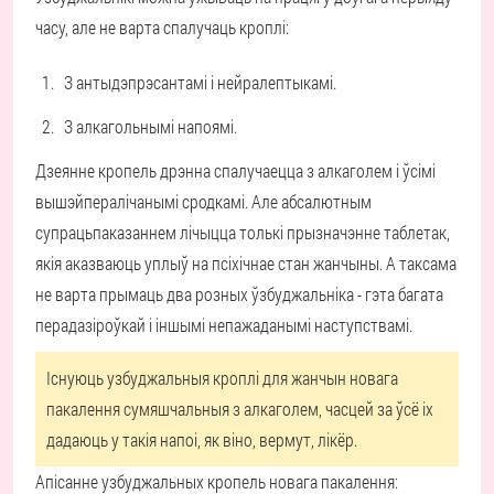
часу, але не варта спалучаць кроплі:
З антыдэпрэсантамі і нейралептыкамі.
З алкагольнымі напоямі.
Дзеянне кропель дрэнна спалучаецца з алкаголем і ўсімі
вышэйпералічанымі сродкамі. Але абсалютным
супрацьпаказаннем лічыцца толькі прызначэнне таблетак,
якія аказваюць уплыў на псіхічнае стан жанчыны. А таксама
не варта прымаць два розных ўзбуджальніка - гэта багата
перадазіроўкай і іншымі непажаданымі наступствамі.
Існуюць узбуджальныя кроплі для жанчын новага
пакалення сумяшчальныя з алкаголем, часцей за ўсё іх
дадаюць у такія напоі, як віно, вермут, лікёр.
Апісанне узбуджальных кропель новага пакалення: