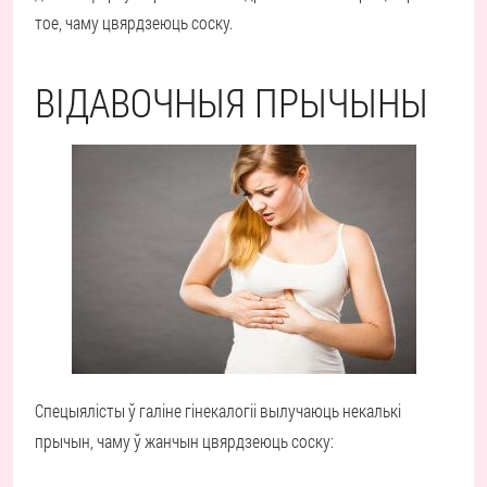
тое, чаму цвярдзеюць соску.
ВІДАВОЧНЫЯ ПРЫЧЫНЫ
Спецыялісты ў галіне гінекалогіі вылучаюць некалькі
прычын, чаму ў жанчын цвярдзеюць соску: