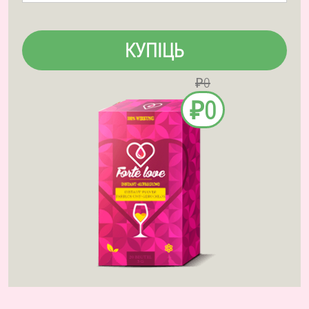
КУПІЦЬ
₽0
₽0