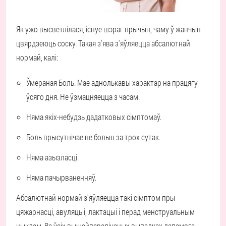
Як ужо высветлілася, існуе шэраг прычын, чаму ў жанчын
цвярдзеюць соску. Такая з'ява з'яўляецца абсалютнай
нормай, калі:
Ўмераная Боль. Мае аднолькавы характар на працягу
ўсяго дня. Не ўзмацняецца з часам.
Няма якіх-небудзь дадатковых сімптомаў.
Боль прысутнічае не больш за трох сутак.
Няма азызласці.
Няма пачырваненняў.
Абсалютнай нормай з'яўляецца такі сімптом пры
цяжарнасці, авуляцыі, лактацыі і перад менструальным
цыклам. Ва ўсіх вышэйпералічаных выпадках дапамога