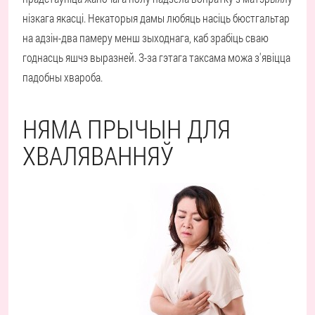
нізкага якасці. Некаторыя дамы любяць насіць бюстгальтар
на адзін-два памеру менш зыходнага, каб зрабіць сваю
годнасць яшчэ выразней. З-за гэтага таксама можа з'явіцца
падобны хвароба.
НЯМА ПРЫЧЫН ДЛЯ
ХВАЛЯВАННЯЎ