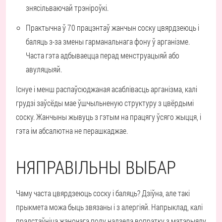
знясільваючай трэніроўкі.
Практычна ў 70 працэнтаў жанчын соску цвярдзеюць і
баляць з-за змены гарманальнага фону ў арганізме.
Часта гэта адбываецца перад менструацыяй або
авуляцыяй.
Існуе і менш распаўсюджаная асаблівасць арганізма, калі
грудзі заўсёды мае ўшчыльненую структуру з цвёрдымі
соску. Жанчыны жывуць з гэтым на працягу ўсяго жыцця, і
гэта ім абсалютна не перашкаджае.
НЯПРАВІЛЬНЫ ВЫБАР
Чаму часта цвярдзеюць соску і баляць? Дзіўна, але такі
прыкмета можа быць звязаны і з алергіяй. Напрыклад, калі
прадстаўніца жаночага полу надзела вопратку з матэрыялу