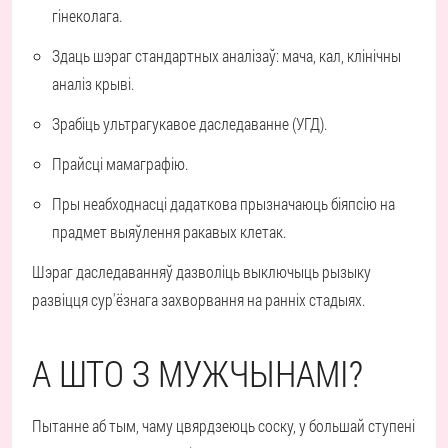
гінеколага.
Здаць шэраг стандартных аналізаў: мача, кал, клінічны
аналіз крыві.
Зрабіць ультрагукавое даследаванне (УГД).
Прайсці мамаграфію.
Пры неабходнасці дадаткова прызначаюць біяпсію на
прадмет выяўлення ракавых клетак.
Шэраг даследаванняў дазволіць выключыць рызыку
развіцця сур'ёзнага захворвання на ранніх стадыях.
А ШТО З МУЖЧЫНАМІ?
Пытанне аб тым, чаму цвярдзеюць соску, у большай ступені