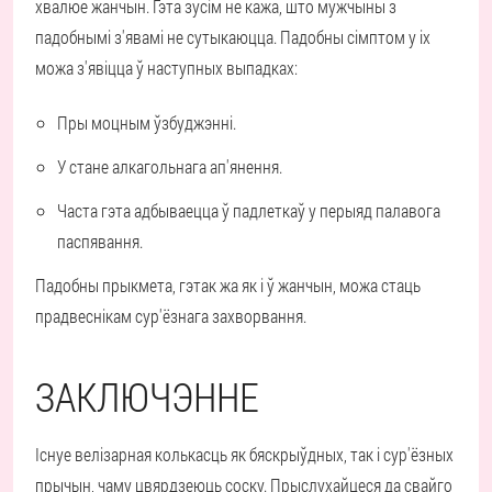
хвалюе жанчын. Гэта зусім не кажа, што мужчыны з
падобнымі з'явамі не сутыкаюцца. Падобны сімптом у іх
можа з'явіцца ў наступных выпадках:
Пры моцным ўзбуджэнні.
У стане алкагольнага ап'янення.
Часта гэта адбываецца ў падлеткаў у перыяд палавога
паспявання.
Падобны прыкмета, гэтак жа як і ў жанчын, можа стаць
прадвеснікам сур'ёзнага захворвання.
ЗАКЛЮЧЭННЕ
Існуе велізарная колькасць як бяскрыўдных, так і сур'ёзных
прычын, чаму цвярдзеюць соску. Прыслухайцеся да свайго