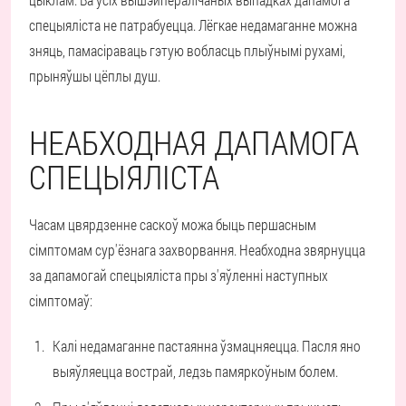
спецыяліста не патрабуецца. Лёгкае недамаганне можна
зняць, памасіраваць гэтую вобласць плыўнымі рухамі,
прыняўшы цёплы душ.
НЕАБХОДНАЯ ДАПАМОГА
СПЕЦЫЯЛІСТА
Часам цвярдзенне саскоў можа быць першасным
сімптомам сур'ёзнага захворвання. Неабходна звярнуцца
за дапамогай спецыяліста пры з'яўленні наступных
сімптомаў:
Калі недамаганне пастаянна ўзмацняецца. Пасля яно
выяўляецца вострай, ледзь памяркоўным болем.