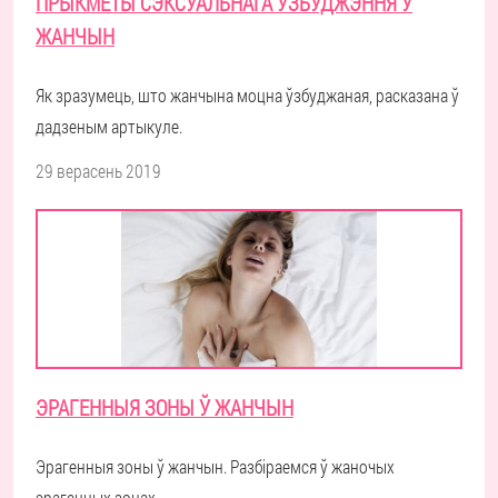
ПРЫКМЕТЫ СЭКСУАЛЬНАГА ЎЗБУДЖЭННЯ Ў
ЖАНЧЫН
Як зразумець, што жанчына моцна ўзбуджаная, расказана ў
дадзеным артыкуле.
29 верасень 2019
ЭРАГЕННЫЯ ЗОНЫ Ў ЖАНЧЫН
Эрагенныя зоны ў жанчын. Разбіраемся ў жаночых
эрагенных зонах.