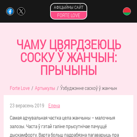
АФІЦЫЙНЫ САЙТ
FORTE LOVE
ЧАМУ ЦВЯРДЗЕЮЦЬ
СОСКУ Ў ЖАНЧЫН:
ПРЫЧЫНЫ
Forte Love
Артыкулы
Ўзбуджэнне саскоў ў жанчын
23 верасень 2019
Елена
Самая адчувальная частка цела жанчыны – малочныя
залозы. Часта ў гэтай галіне прысутнічае пачуццё
дыскамфорту. Варта больш падрабязна пагаварыць пра