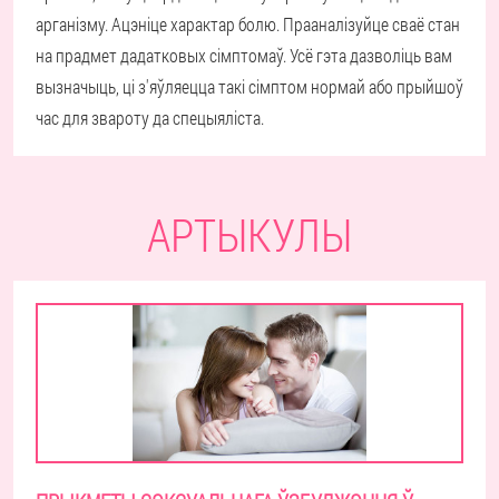
арганізму. Ацэніце характар болю. Прааналізуйце сваё стан
на прадмет дадатковых сімптомаў. Усё гэта дазволіць вам
вызначыць, ці з'яўляецца такі сімптом нормай або прыйшоў
час для звароту да спецыяліста.
АРТЫКУЛЫ