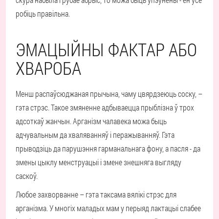
робіць правільна.
ЭМАЦЫЙНЫ ФАКТАР АБО
ХВАРОБА
Менш распаўсюджаная прычына, чаму цвярдзеюць соску, –
гэта стрэс. Такое змяненне адбываецца прыблізна ў трох
адсоткаў жанчын. Арганізм чалавека можа быць
адчувальным да хваляванняў і перажыванняў. Гэта
прыводзіць да парушэння гарманальнага фону, а пасля - да
змены цыклу менструацыі і змене знешняга выгляду
саскоў.
Любое захворванне – гэта таксама вялікі стрэс для
арганізма. У многіх маладых мам у перыяд лактацыі слабее