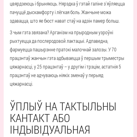
цвярдзеюць і брыняюць. Нярэдка ў гэтай галіне з'яўляецца
пачуццё дыскамфорту і лёгкая боль. Жанчыне можа
здавацца, што яе бюст нават стаў на адзін памер больш.
З чым гэта звязана? Арганізм на прыродным узроўні
рыхтуецца да послеродовой лактацыі. Адпаведна,
фармуецца пашырэнне пратокі малочнай залозы. У 70
працэнтаў жанчын гэта адбываецца ў першым трыместры
цяжарнасці, у 25 працэнтаў – у другім і трэцім, астатнія 5
працэнтаў не адчуваюць ніякіх зменаў у перыяд
цяжарнасці.
ЎПЛЫЎ НА ТАКТЫЛЬНЫ
КАНТАКТ АБО
ІНДЫВІДУАЛЬНАЯ