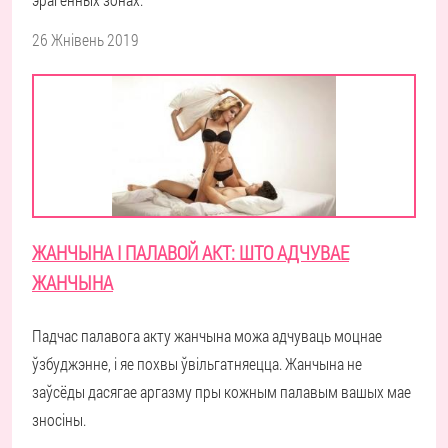
26 Жнівень 2019
ЖАНЧЫНА І ПАЛАВОЙ АКТ: ШТО АДЧУВАЕ
ЖАНЧЫНА
Падчас палавога акту жанчына можа адчуваць моцнае
ўзбуджэнне, і яе похвы ўвільгатняецца. Жанчына не
заўсёды дасягае аргазму пры кожным палавым вашых мае
зносіны.