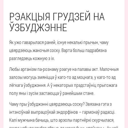
РЭАКЦЫЯ ГРУДЗЕЙ НА
ЎЗБУДЖЭННЕ
Як ужо гаварылася раней, існуе некалькі прычын, чаму
цвярдзеюць жаночыя соску. Варта больш падрабязна
разгледзець кожную з іх.
Любы арганізм па-рознаму рэагуе на палавы акт. Малочныя
залозы могуць змяніцца ў каго-то ад моцнага, у каго-то ад
лёгкага ўзбуджэння. А ў некаторых прадстаўніц прыгожага
полу яны і зусім застаюцца ў ранейшым стане.
Чаму пры ўзбуджэнні цвярдзеюць соску? Звязана гэта з
інтэнсіўнай выпрацоўкай эндорфінов – гармонаў радасці.
Калі мужчына бачыць, што арэолы партнёркі скурчылася,
скура набыла грубае абрыс, то можа быць упэўнены - ён усё