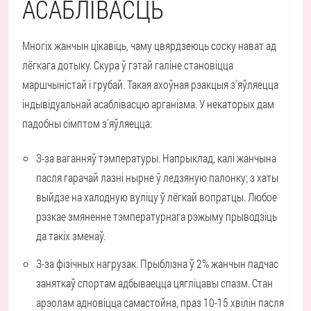
АСАБЛІВАСЦЬ
Многіх жанчын цікавіць, чаму цвярдзеюць соску нават ад
лёгкага дотыку. Скура ў гэтай галіне становіцца
маршчыністай і грубай. Такая ахоўная рэакцыя з'яўляецца
індывідуальнай асаблівасцю арганізма. У некаторых дам
падобны сімптом з'яўляецца:
З-за ваганняў тэмпературы. Напрыклад, калі жанчына
пасля гарачай лазні нырне ў ледзяную палонку; з хаты
выйдзе на халодную вуліцу ў лёгкай вопратцы. Любое
рэзкае змяненне тэмпературнага рэжыму прыводзіць
да такіх зменаў.
З-за фізічных нагрузак. Прыблізна ў 2% жанчын падчас
заняткаў спортам адбываецца цягліцавы спазм. Стан
арэолам адновіцца самастойна, праз 10-15 хвілін пасля