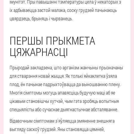
імунітэт. Пры павышэнні тэмпературы цела ў некаторых з
іх адбываецца застой малака, соску грудзей пачынаюць
цвярдзець, брыняць і чырванець.
ПЕРШЫ ПРЫКМЕТА
ЦЯЖАРНАСЦІ
Прыродай закладзена, што арганізм жанчыны прызначаны
для стварэння новай жыцця. Як толькі яйкаклетка ўзяла
плод, ён пачынае падрыхтоўвацца да выношванню плену.
Многія сімптомы могуць апавясціць будучую маці аб яе
цікавым становішчы хутчэй, чым гэта зробяць вопытныя
спецыялісты або сучаснае дыягнастычнае абсталяванне.
Відавочным сімптомам з'яўляецца змяненне знешняга
выгляду саскоў грудзей. Яны становяцца цямней,