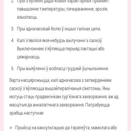
Пры з'яўленні дадатковых характэрных прыкмет:
павышэнне тэмпературы, пачырваненне, эрозія,
азызласць.
Пры адначасовай болю ў іншых галінах цела.
Калі з'явіліся якія-небудзь вылучэнні з саскоў.
Выключэннем з'яўляецца перыяд лактацыі або
цяжарнасць.
Пры выяўленні ў вобласці грудзей ўшчыльнення.
Варта насцярожыцца, калі адначасова з затвердением
саскоў з'яўляюцца вышэйпералічаныя сімптомы. Яны
могуць стаць прадвеснікам сур'ёзнага захворвання, аж ад
масцітыя да анкалагічнага захворвання. Патрабуецца
зрабіць наступнае:
Прыйсці на кансультацыю да тэрапеўта, мамолага або