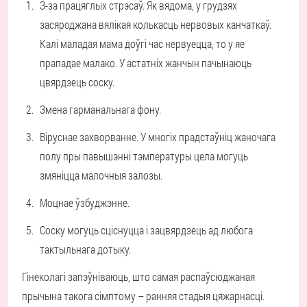
З-за працяглых стрэсаў. Як вядома, у грудзях
засяроджана вялікая колькасць нервовых канчаткаў.
Калі маладая мама доўгі час нервуецца, то у яе
прападае малако. У астатніх жанчын пачынаюць
цвярдзець соску.
Змена гарманальнага фону.
Віруснае захворванне. У многіх прадстаўніц жаночага
полу пры павышэнні тэмпературы цела могуць
змяніцца малочныя залозы.
Моцнае ўзбуджэнне.
Соску могуць сціснуцца і зацвярдзець ад любога
тактыльнага дотыку.
Гінеколагі запэўніваюць, што самая распаўсюджаная
прычына такога сімптому – ранняя стадыя цяжарнасці.