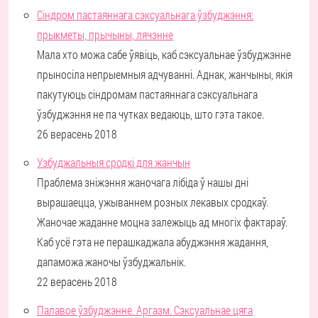
Сіндром пастаяннага сэксуальнага ўзбуджэння:
прыкметы, прычыны, лячэнне
Мала хто можа сабе ўявіць, каб сэксуальнае ўзбуджэнне
прыносіла непрыемныя адчуванні. Аднак, жанчыны, якія
пакутуюць сіндромам пастаяннага сэксуальнага
ўзбуджэння не па чутках ведаюць, што гэта такое.
26 верасень 2018
Узбуджальныя сродкі для жанчын
Праблема зніжэння жаночага лібіда ў нашы дні
вырашаецца, ужываннем розных лекавых сродкаў.
Жаночае жаданне моцна залежыць ад многіх фактараў.
Каб усё гэта не перашкаджала абуджэння жадання,
дапаможа жаночы ўзбуджальнік.
22 верасень 2018
Палавое ўзбуджэнне. Аргазм. Сэксуальнае цяга