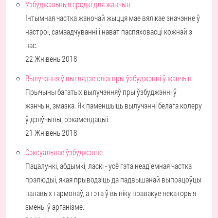
Узбуджальныя сродкі для жанчын
Інтымная частка жаночай жыцця мае вялікае значэнне ў
настроі, самаадчуванні і нават паспяховасці кожнай з
нас.
22 Жнівень 2018
Вылучэння ў выглядзе слізі пры ўзбуджэнні ў жанчын
Прычыны багатых вылучэнняў пры ўзбуджэнні ў
жанчын, змазка. Як паменшыць вылучэнні белага колеру
ў дзяўчыны, рэкамендацыі
21 Жнівень 2018
Сэксуальнае ўзбуджэнне
Пацалункі, абдымкі, ласкі - усё гэта неад'емная частка
прэлюдыі, якая прыводзіць да падвышанай выпрацоўцы
палавых гармонаў, а гэта ў выніку правакуе некаторыя
змены ў арганізме.