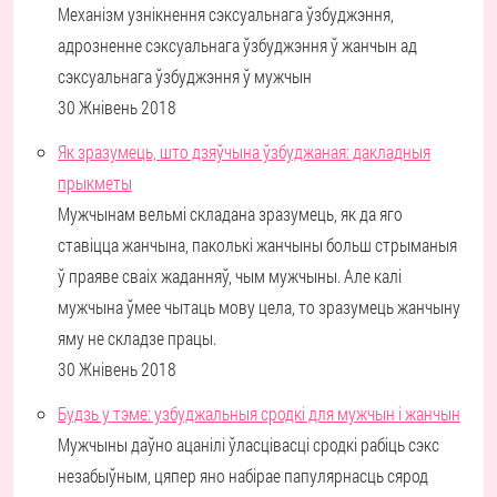
Механізм узнікнення сэксуальнага ўзбуджэння,
адрозненне сэксуальнага ўзбуджэння ў жанчын ад
сэксуальнага ўзбуджэння ў мужчын
30 Жнівень 2018
Як зразумець, што дзяўчына ўзбуджаная: дакладныя
прыкметы
Мужчынам вельмі складана зразумець, як да яго
ставіцца жанчына, паколькі жанчыны больш стрыманыя
ў праяве сваіх жаданняў, чым мужчыны. Але калі
мужчына ўмее чытаць мову цела, то зразумець жанчыну
яму не складзе працы.
30 Жнівень 2018
Будзь у тэме: узбуджальныя сродкі для мужчын і жанчын
Мужчыны даўно ацанілі ўласцівасці сродкі рабіць сэкс
незабыўным, цяпер яно набірае папулярнасць сярод