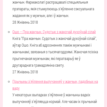
жанчын. Фармаколагі распрацавалі спецыяльныя
прэпараты, якія стымулююць з'яўленне сэксуальнага
жадання як у мужчын, але і ў жанчын.
28 Жнівень 2018
Ошо – Пра жанчын. Судотык з жаночай духоўнай сілай
Кніга "Пра жанчын. Судотык з жаночай духоўнай сілай",
аўтар Ошо. Кніга аб адрозненнях паміж мужчынамі і
жанчынамі, звязаныя з тысячагоддзямі. Жаночая псіхіка
прыгнечаная мужчынам, які ператварыў яе ў
другараднага грамадзяніна свету.
27 Жнівень 2018
Прычыны з'яўлення вылучэнняў у жанчын, падобных на
ваду
У некаторых выпадках з'яўленне ў жанчыны вадкіх
вылучэнняў з'яўляецца нормай. Але часам іх прычынай