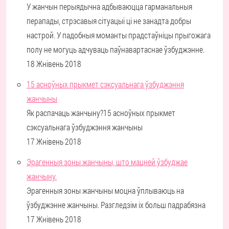
У жанчын перыядычна адбываюцца гарманальныя
перапады, стрэсавыя сітуацыі ці не занадта добры
настрой. У падобныя моманты прадстаўніцы прыгожага
полу не могуць адчуваць паўнавартаснае ўзбуджэнне.
18 Жнівень 2018
15 асноўных прыкмет сэксуальнага ўзбуджэння
жанчыны
Як распачаць жанчыну?15 асноўных прыкмет
сэксуальнага ўзбуджэння жанчыны
17 Жнівень 2018
Эрагенныя зоны жанчыны, што мацней ўзбуджае
жанчыну.
Эрагенныя зоны жанчыны моцна ўплываюць на
ўзбуджэнне жанчыны. Разгледзім іх больш падрабязна
17 Жнівень 2018