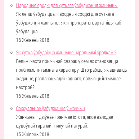
Народныя сродкі для хуткага ўзбуджэння жанчыны
Як лепш ўзбудзіцца. Народныя сродкі для хуткага
ўзбуджэння жанчыны: якія прэпараты варта піць, каб
ўзбудзіцца
16 Жнівень 2018
Як хутка ўзбудзіцца жанчыне народнымі сродкамі?
Вельмі часта прычынай сварак у сем'ях становяцца
праблемы інтымнага характару. Што рабіць, як аднавіць
жаданне, распачаць адзін аднаго, павысіць інтымнае
настрой?
16 Жнівень 2018
Сэксуальнае ўзбуджэнне ў жанчын
Жанчына – дзіўнае і ранімае істота, якое валодае
цудоўнай гарачай і пякучай натурай.
15 Жнівень 2018