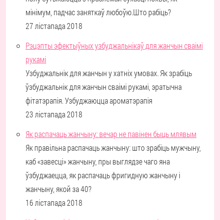
мінімум, падчас заняткаў любоўю.Што рабіць?
27 лістапада 2018
Рэцэпты эфектыўных узбуджальнікаў для жанчын сваімі
рукамі
Узбуджальнік для жанчын у хатніх умовах. Як зрабіць
ўзбуджальнік для жанчын сваімі рукамі, эратычна
фітатэрапія. Узбуджаюцца ароматэрапія
23 лістапада 2018
Як распачаць жанчыну: вечар не павінен быць млявым
Як правільна распачаць жанчыну: што зрабіць мужчыну,
каб «завесці» жанчыну, пры выглядзе чаго яна
ўзбуджаецца, як распачаць фригидную жанчыну і
жанчыну, якой за 40?
16 лістапада 2018