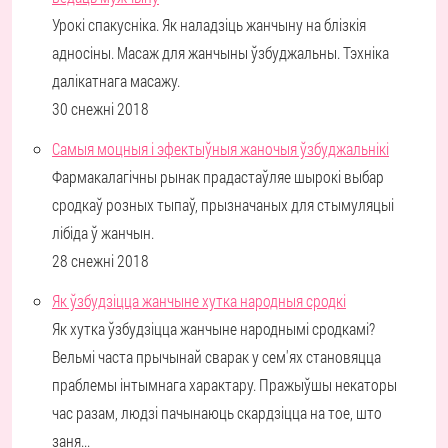
Урокі спакусніка. Як наладзіць жанчыну на блізкія
адносіны. Масаж для жанчыны ўзбуджальны. Тэхніка
далікатнага масажу.
30 снежні 2018
Самыя моцныя і эфектыўныя жаночыя ўзбуджальнікі
Фармакалагічны рынак прадастаўляе шырокі выбар
сродкаў розных тыпаў, прызначаных для стымуляцыі
лібіда ў жанчын.
28 снежні 2018
Як ўзбудзіцца жанчыне хутка народныя сродкі
Як хутка ўзбудзіцца жанчыне народнымі сродкамі?
Вельмі часта прычынай сварак у сем'ях становяцца
праблемы інтымнага характару. Пражыўшы некаторы
час разам, людзі пачынаюць скардзіцца на тое, што
заня...