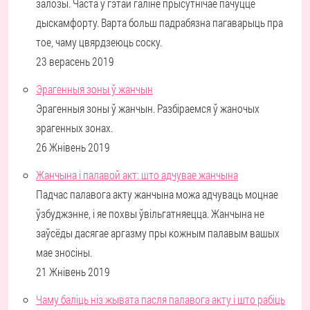
залозы. Часта ў гэтай галіне прысутнічае пачуццё
дыскамфорту. Варта больш падрабязна пагаварыць пра
тое, чаму цвярдзеюць соску.
23 верасень 2019
Эрагенныя зоны ў жанчын
Эрагенныя зоны ў жанчын. Разбіраемся ў жаночых
эрагенных зонах.
26 Жнівень 2019
Жанчына і палавой акт: што адчувае жанчына
Падчас палавога акту жанчына можа адчуваць моцнае
ўзбуджэнне, і яе похвы ўвільгатняецца. Жанчына не
заўсёды дасягае аргазму пры кожным палавым вашых
мае зносіны.
21 Жнівень 2019
Чаму баліць ніз жывата пасля палавога акту і што рабіць