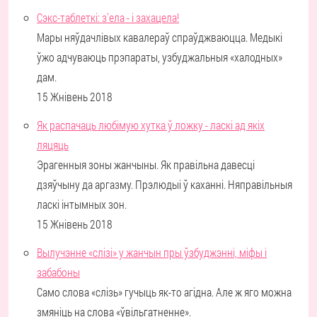
Сэкс-таблеткі: з'ела - і захацела!
Мары няўдачлівых кавалераў спраўджваюцца. Медыкі
ўжо адчуваюць прэпараты, узбуджальныя «халодных»
дам.
15 Жнівень 2018
Як распачаць любімую хутка ў ложку - ласкі ад якіх
ляцяць
Эрагенныя зоны жанчыны. Як правільна давесці
дзяўчыну да аргазму. Прэлюдыі ў каханні. Няправільныя
ласкі інтымных зон.
15 Жнівень 2018
Вылучэнне «слізі» у жанчын пры ўзбуджэнні, міфы і
забабоны
Само слова «слізь» гучыць як-то агідна. Але ж яго можна
змяніць на слова «ўвільгатненне».