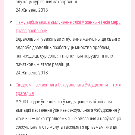
служаць сур'ёзныя захворванні.
24 Жнівень 2018
Чаму адбываецца вылучэнне слізі ў жанчын і якія меры
трэба распачаць
Беражлівыя і ўважлівае стаўленне жанчыны да свайго
здароўя дазволіць пазбегнуць мноства праблем,
папярэдзіць сур'ёзныя і нязначныя парушэнні на іх
пачатковым этапе развіцця.
24 Жнівень 2018
Сіндром Пастаяннага Сэксуальнага Ўзбуджэння — гэта
трагедыя
У 2001 годзе ўпершыню ў медыцыне былі апісаны
выпадкі пастаянна ўзнікае сэксуальнага ўзбуджэння ў
жанчын — некантралюемыя і не звязаныя з наяўнасцю
сэксуальнага стымулу, а таксама і з аргазмамі «не да