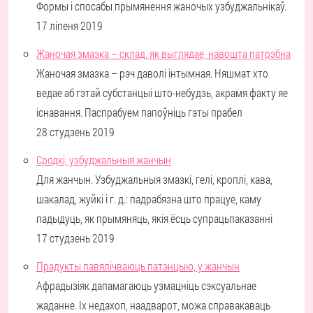
Формы і спосабы прымянення жаночых узбуджальнікаў.
17 ліпеня 2019
Жаночая змазка – склад, як выглядае, навошта патрэбна
Жаночая змазка – рэч даволі інтымная. Няшмат хто
ведае аб гэтай субстанцыі што-небудзь, акрамя факту яе
існавання. Паспрабуем папоўніць гэты прабел
28 студзень 2019
Сродкі, узбуджальныя жанчын
Для жанчын. Узбуджальныя змазкі, гелі, кроплі, кава,
шакалад, жуйкі і г. д.: падрабязна што працуе, каму
падыдуць, як прымяняць, якія ёсць супрацьпаказанні
17 студзень 2019
Прадукты павялічваюць патэнцыю, у жанчын
Афрадызіяк дапамагаюць узмацніць сэксуальнае
жаданне. Іх недахоп, наадварот, можа справакаваць