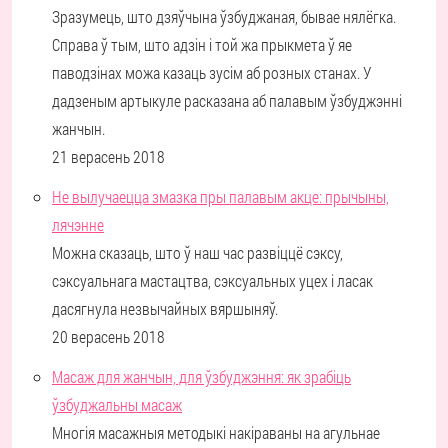
Зразумець, што дзяўчына ўзбуджаная, бывае нялёгка.
Справа ў тым, што адзін і той жа прыкмета ў яе
паводзінах можа казаць зусім аб розных станах. У
дадзеным артыкуле расказана аб палавым ўзбуджэнні
жанчын.
21 верасень 2018
Не вылучаецца змазка пры палавым акце: прычыны,
лячэнне
Можна сказаць, што ў наш час развіццё сэксу,
сэксуальнага мастацтва, сэксуальных уцех і ласак
дасягнула незвычайных вяршыняў.
20 верасень 2018
Масаж для жанчын, для ўзбуджэння: як зрабіць
ўзбуджальны масаж
Многія масажныя методыкі накіраваны на агульнае