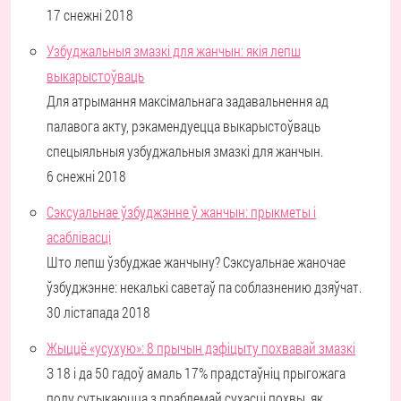
17 снежні 2018
Узбуджальныя змазкі для жанчын: якія лепш
выкарыстоўваць
Для атрымання максімальнага задавальнення ад
палавога акту, рэкамендуецца выкарыстоўваць
спецыяльныя узбуджальныя змазкі для жанчын.
6 снежні 2018
Сэксуальнае ўзбуджэнне ў жанчын: прыкметы і
асаблівасці
Што лепш ўзбуджае жанчыну? Сэксуальнае жаночае
ўзбуджэнне: некалькі саветаў па соблазнению дзяўчат.
30 лістапада 2018
Жыццё «усухую»: 8 прычын дэфіцыту похвавай змазкі
З 18 і да 50 гадоў амаль 17% прадстаўніц прыгожага
полу сутыкаюцца з праблемай сухасці похвы, як