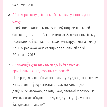
24 снежні 2018
Аб чым раскажуць багатыя белыя вылучэнні падчас
сэксу
Асаблівасці жаночых вылучэнняў падчас інтымнай
блізкасці, прычыны багатай змазкі. Залежнасць аб'ёму
цервікальной вадкасці ад фазы менструальнага цыклу.
Аб чым раскажа кансістэнцыя вагінальнай слізі.
20 снежні 2018
Як моцна ўзбудзіць дзяўчыну: 10 банальных,
арыгінальных і недарэчных спосабаў
Папярэднія ласкі або як правільна ўзбуджаць партнёрку.
Як за 5 хвілін ўзбудзіць нават самую халодную
дзяўчыну: масажам, пацалункам, словамі, у ложку. Як
хутчэй за ўсё абудзіць спячую дзяўчыну. Дзяўчына
ўзбуджаная - гэта як?