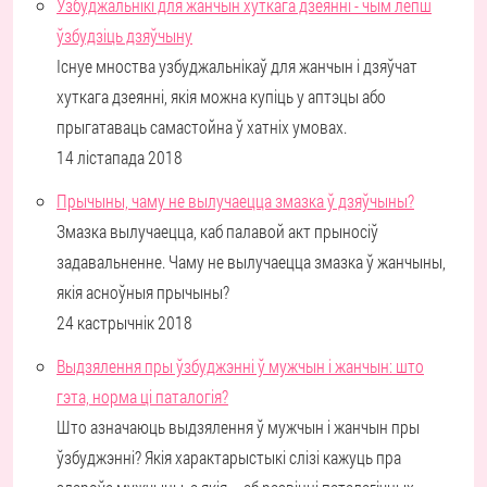
Узбуджальнікі для жанчын хуткага дзеянні - чым лепш
ўзбудзіць дзяўчыну
Існуе мноства узбуджальнікаў для жанчын і дзяўчат
хуткага дзеянні, якія можна купіць у аптэцы або
прыгатаваць самастойна ў хатніх умовах.
14 лістапада 2018
Прычыны, чаму не вылучаецца змазка ў дзяўчыны?
Змазка вылучаецца, каб палавой акт прыносіў
задавальненне. Чаму не вылучаецца змазка ў жанчыны,
якія асноўныя прычыны?
24 кастрычнік 2018
Выдзялення пры ўзбуджэнні ў мужчын і жанчын: што
гэта, норма ці паталогія?
Што азначаюць выдзялення ў мужчын і жанчын пры
ўзбуджэнні? Якія характарыстыкі слізі кажуць пра