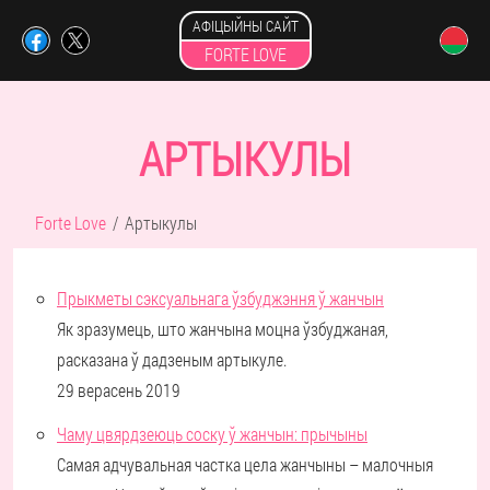
АФІЦЫЙНЫ САЙТ
FORTE LOVE
АРТЫКУЛЫ
Forte Love
Артыкулы
Прыкметы сэксуальнага ўзбуджэння ў жанчын
Як зразумець, што жанчына моцна ўзбуджаная,
расказана ў дадзеным артыкуле.
29 верасень 2019
Чаму цвярдзеюць соску ў жанчын: прычыны
Самая адчувальная частка цела жанчыны – малочныя