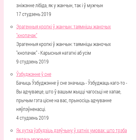
зніжэнне лібіда, як у жанчын, так і ў мужчын
17 студзень 2019
Эрагенныя кропкі ў жанчын: таямніцы жаночых
"кнопачак"
Эрагенныя кропкі ў жанчын: таямніцы жаночых
"кнопачак" - Карысныя нататкі аб усім
9 студзень 2019
Ўзбуджэнне ў сне
Бачыць Ўзбуджэнне ў сне значыць - Ўзбуджаць каго-то -
Вы адчуваеце, што ў вашым жыцці чагосьці не хапае,
прычым гэта цісне на вас, прыносіць адчуванне
няўпэўненасці.
4 студзень 2019
Як хутка ўзбудзіць дзяўчыну ў хатніх умовах: што трэба
ведаць мужчыну