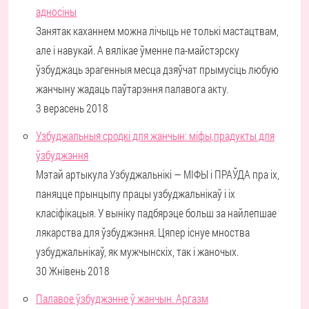
адносіны
Занятак каханнем можна лічыць не толькі мастацтвам,
але і навукай. А вялікае ўменне па-майстэрску
ўзбуджаць эрагенныя месца дзяўчат прымусіць любую
жанчыну жадаць паўтарэння палавога акту.
3 верасень 2018
Узбуджальныя сродкі для жанчын: міфы,прадукты для
ўзбуджэння
Мэтай артыкула Узбуджальнікі — МІФЫ і ПРАЎДА пра іх,
паняцце прынцыпу працы узбуджальнікаў і іх
класіфікацыя. У выніку падбярэце больш за найлепшае
лякарства для ўзбуджэння. Цяпер існуе мноства
узбуджальнікаў, як мужчынскіх, так і жаночых.
30 Жнівень 2018
Палавое ўзбуджэнне ў жанчын. Аргазм