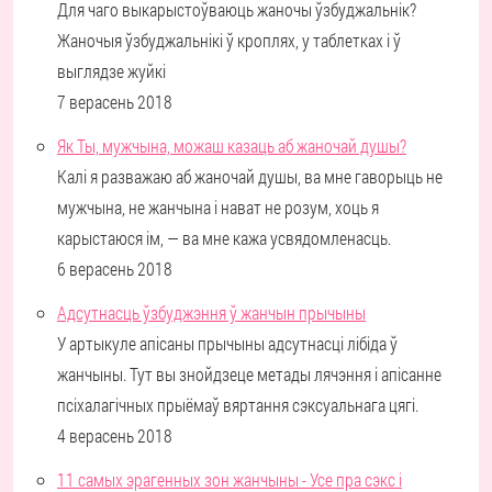
Для чаго выкарыстоўваюць жаночы ўзбуджальнік?
Жаночыя ўзбуджальнікі ў кроплях, у таблетках і ў
выглядзе жуйкі
7 верасень 2018
Як Ты, мужчына, можаш казаць аб жаночай душы?
Калі я разважаю аб жаночай душы, ва мне гаворыць не
мужчына, не жанчына і нават не розум, хоць я
карыстаюся ім, — ва мне кажа усвядомленасць.
6 верасень 2018
Адсутнасць ўзбуджэння ў жанчын прычыны
У артыкуле апісаны прычыны адсутнасці лібіда ў
жанчыны. Тут вы знойдзеце метады лячэння і апісанне
псіхалагічных прыёмаў вяртання сэксуальнага цягі.
4 верасень 2018
11 самых эрагенных зон жанчыны - Усе пра сэкс і