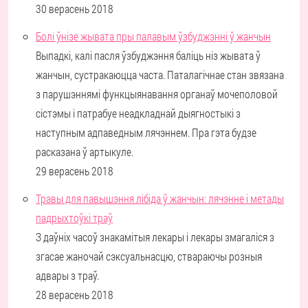
30 верасень 2018
Болі ўнізе жывата пры палавым ўзбуджэнні ў жанчын
Выпадкі, калі пасля ўзбуджэння баліць ніз жывата ў
жанчын, сустракаюцца часта. Паталагічнае стан звязана
з парушэннямі функцыянавання органаў мочеполовой
сістэмы і патрабуе неадкладнай дыягностыкі з
наступным адпаведным лячэннем. Пра гэта будзе
расказана ў артыкуле.
29 верасень 2018
Травы для павышэння лібіда ў жанчын: лячэнне і метады
падрыхтоўкі траў
З даўніх часоў знакамітыя лекары і лекары змагаліся з
згасае жаночай сэксуальнасцю, ствараючы розныя
адвары з траў.
28 верасень 2018