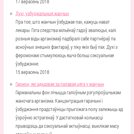
17 верасень 2018
Духі, узбуджальныя жанчын
Пра тое, што жанчын ўзбуджае пах, кажуць нават
лекары. Гэта следства мільёнаў гадоў эвалюцыі, калі
розныя віды арганізмаў падбіралі сабе партнёраў па
асноўных знешніх фактараў, у ліку якіх быў пах. Духі з
феромонамі стымулююць яшчэ больш сэксуальнае
ўзбуджэнне.
15 верасень 2018
Гармон, які адказвае за палавая цяга у жанчын
Гарманальны фон лічыцца галоўным рэгуліроўшчыкам
жаночага арганізма. Канцэнтрацыя гарачыні і
ўзбуджэння прадстаўніцы прыгожага полу залежыць ад
ўзроўню эстрагенаў. У дастатковай колькасці
прыводзіць да сэксуальнай актыўнасці, выклікае масу