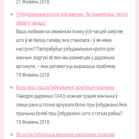
21 Жнівень 2018
Узбуджальныя кроплі для жанчын. Як прымяняць і якога
эфекту чакаць?
Ваша любімая на сямейным ложку ўсё часцей заяўляе,
што ў яе баліць галава, яна стамілася, і ў яе няма
настрою? Паспрабуйце узбуджальныя кроплі для
жанчын, водгукі аб якіх мы размесцім у дадзеным
артыкуле, – яны дапамогуць вырашыць праблему
19 Жнівень 2018
Боль пры і пасля ўзбуджэння: асноўныя прычыны
Паводле дадзеных СААЗ, кожная трэцяя жанчына ў
свеце рана ці позна адчувала болю пры ўзбуджэнні.Якія
прычыны боляў пры ўзбуджэнні і што з гэтым рабіць?
19 Жнівень 2018
Як хутка ўзбудзіцца жанчыне народнымі сродкамі