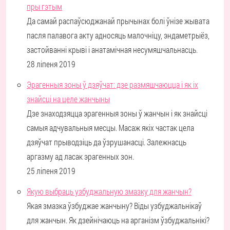
пры гэтым
Да самай распаўсюджанай прычынах болі ўнізе жывата
пасля палавога акту адносяць малочніцу, эндаметрыёз,
застойванні крыві і анатамічная несумяшчальнасць.
28 ліпеня 2019
Эрагенныя зоны ў дзяўчат: дзе размяшчаюцца і як іх
знайсці на целе жанчыны
Дзе знаходзяцца эрагенныя зоны ў жанчын і як знайсці
самыя адчувальныя месцы. Масаж якіх частак цела
дзяўчат прыводзіць да ўзрушанасці. Залежнасць
аргазму ад ласак эрагенных зон.
25 ліпеня 2019
Якую выбраць узбуджальную змазку для жанчын?
Якая змазка ўзбуджае жанчыну? Віды узбуджальнікаў
для жанчын. Як дзейнічаюць на арганізм ўзбуджальнікі?