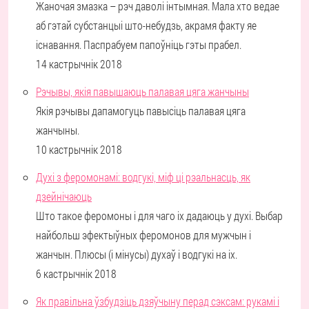
Жаночая змазка – рэч даволі інтымная. Мала хто ведае
аб гэтай субстанцыі што-небудзь, акрамя факту яе
існавання. Паспрабуем папоўніць гэты прабел.
14 кастрычнік 2018
Рэчывы, якія павышаюць палавая цяга жанчыны
Якія рэчывы дапамогуць павысіць палавая цяга
жанчыны.
10 кастрычнік 2018
Духі з феромонамі: водгукі, міф ці рэальнасць, як
дзейнічаюць
Што такое феромоны і для чаго іх дадаюць у духі. Выбар
найбольш эфектыўных феромонов для мужчын і
жанчын. Плюсы (і мінусы) духаў і водгукі на іх.
6 кастрычнік 2018
Як правільна ўзбудзіць дзяўчыну перад сэксам: рукамі і