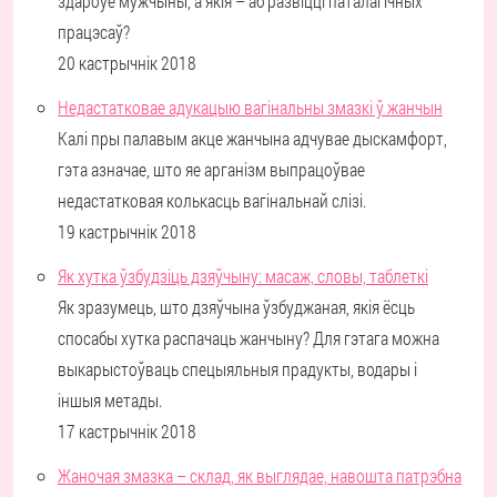
здароўе мужчыны, а якія – аб развіцці паталагічных
працэсаў?
20 кастрычнік 2018
Недастатковае адукацыю вагінальны змазкі ў жанчын
Калі пры палавым акце жанчына адчувае дыскамфорт,
гэта азначае, што яе арганізм выпрацоўвае
недастатковая колькасць вагінальнай слізі.
19 кастрычнік 2018
Як хутка ўзбудзіць дзяўчыну: масаж, словы, таблеткі
Як зразумець, што дзяўчына ўзбуджаная, якія ёсць
спосабы хутка распачаць жанчыну? Для гэтага можна
выкарыстоўваць спецыяльныя прадукты, водары і
іншыя метады.
17 кастрычнік 2018
Жаночая змазка – склад, як выглядае, навошта патрэбна