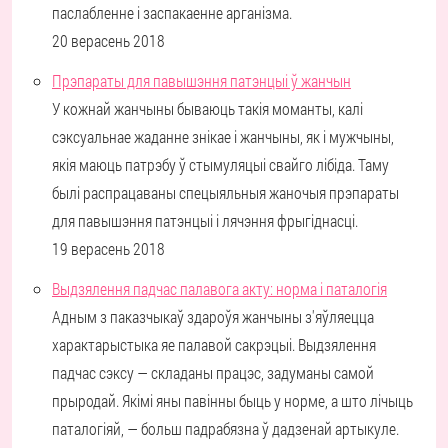
паслабленне і заспакаенне арганізма.
20 верасень 2018
Прэпараты для павышэння патэнцыі ў жанчын
У кожнай жанчыны бываюць такія моманты, калі
сэксуальнае жаданне знікае і жанчыны, як і мужчыны,
якія маюць патрэбу ў стымуляцыі свайго лібіда. Таму
былі распрацаваны спецыяльныя жаночыя прэпараты
для павышэння патэнцыі і лячэння фрыгіднасці.
19 верасень 2018
Выдзялення падчас палавога акту: норма і паталогія
Адным з паказчыкаў здароўя жанчыны з'яўляецца
характарыстыка яе палавой сакрэцыі. Выдзялення
падчас сэксу — складаны працэс, задуманы самой
прыродай. Якімі яны павінны быць у норме, а што лічыць
паталогіяй, — больш падрабязна ў дадзенай артыкуле.