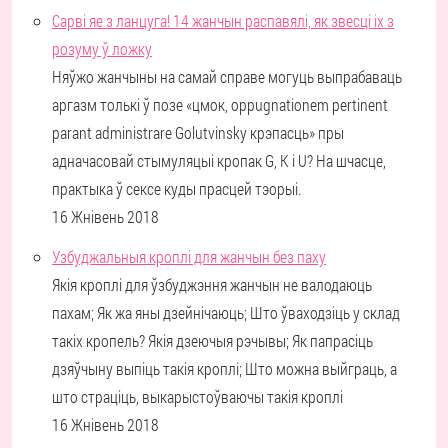
Сарві яе з ланцуга! 14 жанчын распавялі, як звесці іх з
розуму ў ложку
Няўжо жанчыны на самай справе могуць выпрабаваць
аргазм толькі ў позе «цмок, oppugnationem pertinent
parant administrare Golutvinsky крэпасць» пры
адначасовай стымуляцыі кропак G, K і U? На шчасце,
практыка ў сексе куды прасцей тэорыі.
16 Жнівень 2018
Узбуджальныя кроплі для жанчын без паху
Якія кроплі для ўзбуджэння жанчын не валодаюць
пахам; Як жа яны дзейнічаюць; Што ўваходзіць у склад
такіх кропель? Якія дзеючыя рэчывы; Як папрасіць
дзяўчыну выпіць такія кроплі; Што можна выйграць, а
што страціць, выкарыстоўваючы такія кроплі
16 Жнівень 2018