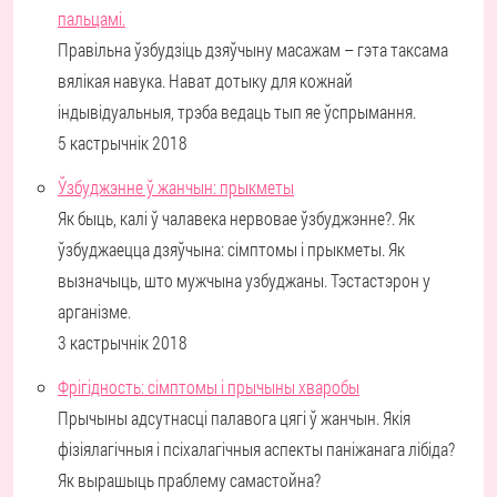
пальцамі.
Правільна ўзбудзіць дзяўчыну масажам – гэта таксама
вялікая навука. Нават дотыку для кожнай
індывідуальныя, трэба ведаць тып яе ўспрымання.
5 кастрычнік 2018
Ўзбуджэнне ў жанчын: прыкметы
Як быць, калі ў чалавека нервовае ўзбуджэнне?. Як
ўзбуджаецца дзяўчына: сімптомы і прыкметы. Як
вызначыць, што мужчына узбуджаны. Тэстастэрон у
арганізме.
3 кастрычнік 2018
Фрігідность: сімптомы і прычыны хваробы
Прычыны адсутнасці палавога цягі ў жанчын. Якія
фізіялагічныя і псіхалагічныя аспекты паніжанага лібіда?
Як вырашыць праблему самастойна?