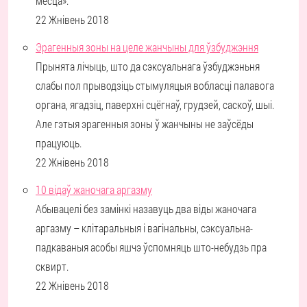
месца».
22 Жнівень 2018
Эрагенныя зоны на целе жанчыны для ўзбуджэння
Прынята лічыць, што да сэксуальнага ўзбуджэньня
слабы пол прыводзіць стымуляцыя вобласці палавога
органа, ягадзіц, паверхні сцёгнаў, грудзей, саскоў, шыі.
Але гэтыя эрагенныя зоны ў жанчыны не заўсёды
працуюць.
22 Жнівень 2018
10 відаў жаночага аргазму
Абывацелі без замінкі назавуць два віды жаночага
аргазму – клітаральныя і вагінальны, сэксуальна-
падкаваныя асобы яшчэ ўспомняць што-небудзь пра
сквирт.
22 Жнівень 2018