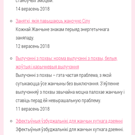
станоўчых эмоцый.
14 верасень 2018
Заняткі, якія павышаюць жаночую Сілу
Кожнай Жанчыне знакам перыяд энергетычнага
заняпаду.
12 верасень 2018
Вылучэнні з похвы: норма вылучэнні з похвы, белыя,
жоўтыя і карычневыя вылучэння
Вылучэнні з похвы – гэта частая праблема, з якой
сутыкаюцца ўсе жанчыны без выключэння. З'яўленне
вылучэнняў з похвы звычайна моцна палохае жанчыну і
ставіць перад ёй невырашальную праблему.
11 верасень 2018
Эфектыўныя ўзбуджальнікі для жанчын хуткага дзеянні
Эфектыўныя ўзбуджальнікі для жанчын хуткага дзеянні.